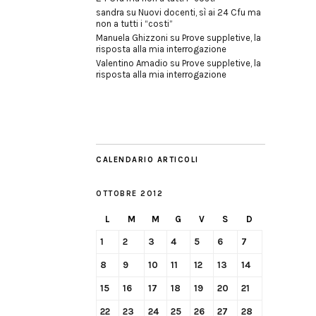
sandra
su
Nuovi docenti, sì ai 24 Cfu ma
non a tutti i “costi”
Manuela Ghizzoni
su
Prove suppletive, la
risposta alla mia interrogazione
Valentino Amadio
su
Prove suppletive, la
risposta alla mia interrogazione
CALENDARIO ARTICOLI
OTTOBRE 2012
L
M
M
G
V
S
D
1
2
3
4
5
6
7
8
9
10
11
12
13
14
15
16
17
18
19
20
21
22
23
24
25
26
27
28