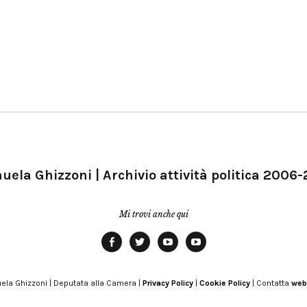
ela Ghizzoni | Archivio attività politica 2006
Mi trovi anche qui
Facebook
Twitter
YouTube
YouTube
Manu
PD
Modena
ela Ghizzoni | Deputata alla Camera |
Privacy Policy
|
Cookie Policy
| Contatta
web