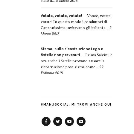
stato il...
8 Marzo 2018
Votate, votate, votate!
Votate, votate,
votate! In questo modo i conduttori di
Canzonissima invitavano gli italiani a...
2
Marzo 2018
Sisma, sulla ricostruzione Lega e
5stelle non pervenuti
Prima Salvini, e
ora anche i 5stelle provano a usare la
ricostruzione post-sisma come...
22
Febbraio 2018
#MANUSOCIAL: MI TROVI ANCHE QUI
Facebook
Twitter
YouTube
YouTube
Manu
PD