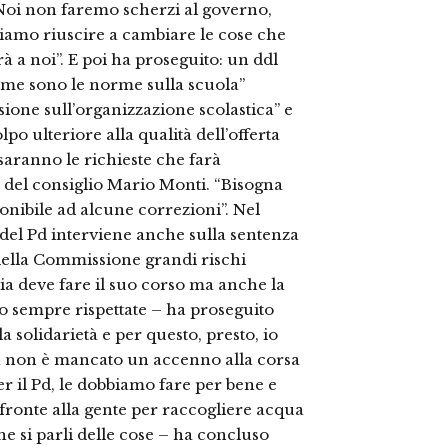
. Noi non faremo scherzi al governo,
iamo riuscire a cambiare le cose che
 a noi”. E poi ha proseguito: un ddl
ome sono le norme sulla scuola”
ssione sull’organizzazione scolastica” e
o ulteriore alla qualità dell’offerta
saranno le richieste che farà
 del consiglio Mario Monti. “Bisogna
onibile ad alcune correzioni”. Nel
o del Pd interviene anche sulla sentenza
della Commissione grandi rischi
izia deve fare il suo corso ma anche la
o sempre rispettate – ha proseguito
 solidarietà e per questo, presto, io
rata non è mancato un accenno alla corsa
per il Pd, le dobbiamo fare per bene e
i fronte alla gente per raccogliere acqua
he si parli delle cose – ha concluso