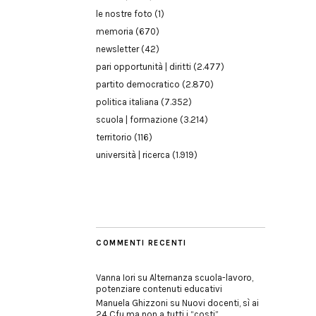
le nostre foto
(1)
memoria
(670)
newsletter
(42)
pari opportunità | diritti
(2.477)
partito democratico
(2.870)
politica italiana
(7.352)
scuola | formazione
(3.214)
territorio
(116)
università | ricerca
(1.919)
COMMENTI RECENTI
Vanna Iori
su
Alternanza scuola-lavoro,
potenziare contenuti educativi
Manuela Ghizzoni
su
Nuovi docenti, sì ai
24 Cfu ma non a tutti i “costi”