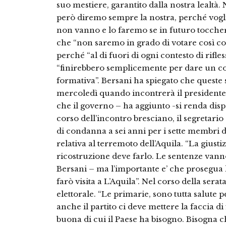
suo mestiere, garantito dalla nostra lealtà
però diremo sempre la nostra, perché vogl
non vanno e lo faremo se in futuro toccherà
che “non saremo in grado di votare così c
perché “al di fuori di ogni contesto di rifle
“finirebbero semplicemente per dare un colp
formativa”. Bersani ha spiegato che queste 
mercoledì quando incontrerà il presidente
che il governo – ha aggiunto -si renda disp
corso dell’incontro bresciano, il segretari
di condanna a sei anni per i sette membri 
relativa al terremoto dell’Aquila. “La giust
ricostruzione deve farlo. Le sentenze vann
Bersani – ma l’importante e’ che prosegua la
farò visita a L’Aquila”. Nel corso della se
elettorale. “Le primarie, sono tutta salute 
anche il partito ci deve mettere la faccia d
buona di cui il Paese ha bisogno. Bisogna c