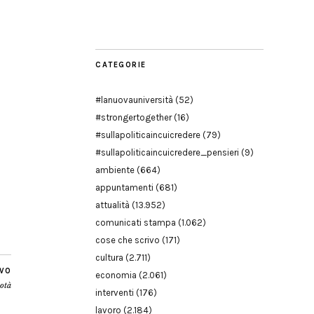
Modena
CATEGORIE
#lanuovauniversità
(52)
#strongertogether
(16)
#sullapoliticaincuicredere
(79)
#sullapoliticaincuicredere_pensieri
(9)
ambiente
(664)
appuntamenti
(681)
attualità
(13.952)
comunicati stampa
(1.062)
cose che scrivo
(171)
cultura
(2.711)
IVO
economia
(2.061)
dotà
interventi
(176)
lavoro
(2.184)