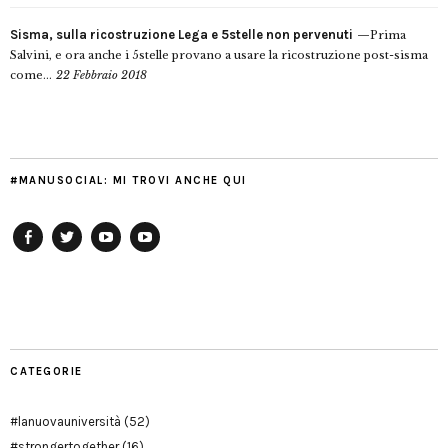
Sisma, sulla ricostruzione Lega e 5stelle non pervenuti
Prima
Salvini, e ora anche i 5stelle provano a usare la ricostruzione post-sisma
come...
22 Febbraio 2018
#MANUSOCIAL: MI TROVI ANCHE QUI
Facebook
Twitter
YouTube
YouTube
Manu
PD
Modena
CATEGORIE
#lanuovauniversità
(52)
#strongertogether
(16)