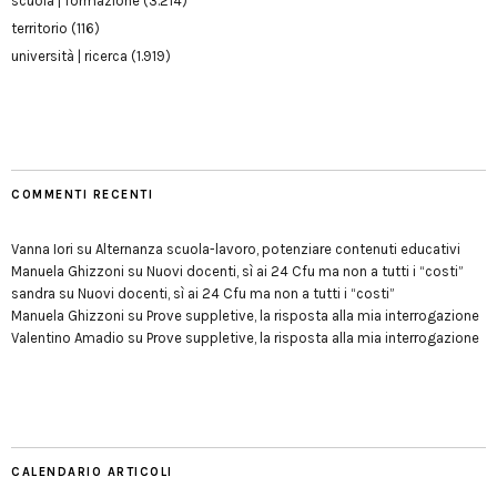
scuola | formazione
(3.214)
territorio
(116)
università | ricerca
(1.919)
COMMENTI RECENTI
Vanna Iori
su
Alternanza scuola-lavoro, potenziare contenuti educativi
Manuela Ghizzoni
su
Nuovi docenti, sì ai 24 Cfu ma non a tutti i “costi”
sandra
su
Nuovi docenti, sì ai 24 Cfu ma non a tutti i “costi”
Manuela Ghizzoni
su
Prove suppletive, la risposta alla mia interrogazione
Valentino Amadio
su
Prove suppletive, la risposta alla mia interrogazione
CALENDARIO ARTICOLI