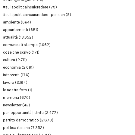
#sullapoliticaincuicredere
(79)
#sullapoliticaincuicredere_pensieri
(9)
ambiente
(664)
appuntamenti
(681)
attualità
(13.952)
comunicati stampa
(1.062)
cose che scrivo
(171)
cultura
(2.711)
economia
(2.061)
interventi
(176)
lavoro
(2.184)
le nostre foto
(1)
memoria
(670)
newsletter
(42)
pari opportunità | diritti
(2.477)
partito democratico
(2.870)
politica italiana
(7.352)