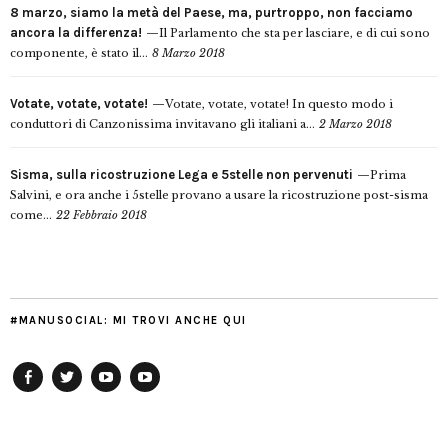
8 marzo, siamo la metà del Paese, ma, purtroppo, non facciamo
ancora la differenza!
Il Parlamento che sta per lasciare, e di cui sono
componente, è stato il...
8 Marzo 2018
Votate, votate, votate!
Votate, votate, votate! In questo modo i
conduttori di Canzonissima invitavano gli italiani a...
2 Marzo 2018
Sisma, sulla ricostruzione Lega e 5stelle non pervenuti
Prima
Salvini, e ora anche i 5stelle provano a usare la ricostruzione post-sisma
come...
22 Febbraio 2018
#MANUSOCIAL: MI TROVI ANCHE QUI
Facebook
Twitter
YouTube
YouTube
Manu
PD
Modena