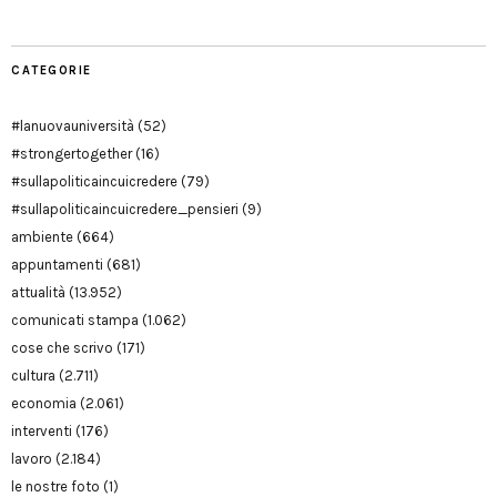
CATEGORIE
#lanuovauniversità
(52)
#strongertogether
(16)
#sullapoliticaincuicredere
(79)
#sullapoliticaincuicredere_pensieri
(9)
ambiente
(664)
appuntamenti
(681)
attualità
(13.952)
comunicati stampa
(1.062)
cose che scrivo
(171)
cultura
(2.711)
economia
(2.061)
interventi
(176)
lavoro
(2.184)
le nostre foto
(1)