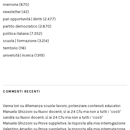
memoria
(670)
newsletter
(42)
pari opportunità | diritti
(2.477)
partito democratico
(2.870)
politica italiana
(7.352)
scuola | formazione
(3.214)
territorio
(116)
università | ricerca
(1.919)
COMMENTI RECENTI
Vanna Iori
su
Alternanza scuola-lavoro, potenziare contenuti educativi
Manuela Ghizzoni
su
Nuovi docenti, sì ai 24 Cfu ma non a tutti i “costi”
sandra
su
Nuovi docenti, sì ai 24 Cfu ma non a tutti i “costi”
Manuela Ghizzoni
su
Prove suppletive, la risposta alla mia interrogazione
Valentino Amadio
su
Prove suppletive, la risposta alla mia interrogazione