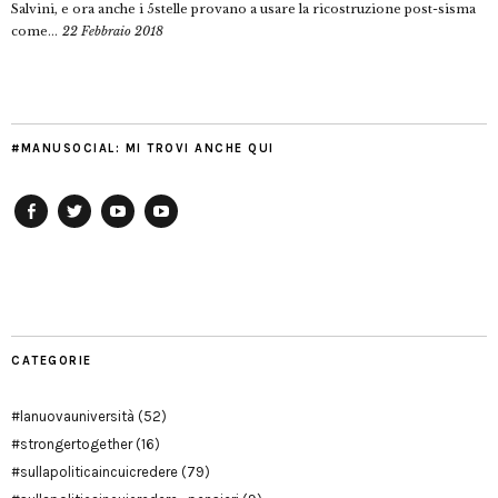
Salvini, e ora anche i 5stelle provano a usare la ricostruzione post-sisma
come...
22 Febbraio 2018
#MANUSOCIAL: MI TROVI ANCHE QUI
Facebook
Twitter
YouTube
YouTube
Manu
PD
Modena
CATEGORIE
#lanuovauniversità
(52)
#strongertogether
(16)
#sullapoliticaincuicredere
(79)