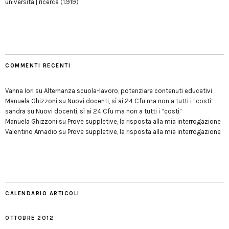
università | ricerca
(1.919)
COMMENTI RECENTI
Vanna Iori
su
Alternanza scuola-lavoro, potenziare contenuti educativi
Manuela Ghizzoni
su
Nuovi docenti, sì ai 24 Cfu ma non a tutti i “costi”
sandra
su
Nuovi docenti, sì ai 24 Cfu ma non a tutti i “costi”
Manuela Ghizzoni
su
Prove suppletive, la risposta alla mia interrogazione
Valentino Amadio
su
Prove suppletive, la risposta alla mia interrogazione
CALENDARIO ARTICOLI
OTTOBRE 2012