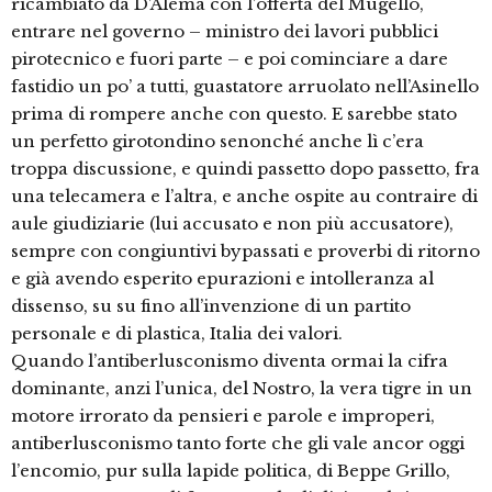
ricambiato da D’Alema con l’offerta del Mugello,
entrare nel governo – ministro dei lavori pubblici
pirotecnico e fuori parte – e poi cominciare a dare
fastidio un po’ a tutti, guastatore arruolato nell’Asinello
prima di rompere anche con questo. E sarebbe stato
un perfetto girotondino senonché anche lì c’era
troppa discussione, e quindi passetto dopo passetto, fra
una telecamera e l’altra, e anche ospite au contraire di
aule giudiziarie (lui accusato e non più accusatore),
sempre con congiuntivi bypassati e proverbi di ritorno
e già avendo esperito epurazioni e intolleranza al
dissenso, su su fino all’invenzione di un partito
personale e di plastica, Italia dei valori.
Quando l’antiberlusconismo diventa ormai la cifra
dominante, anzi l’unica, del Nostro, la vera tigre in un
motore irrorato da pensieri e parole e improperi,
antiberlusconismo tanto forte che gli vale ancor oggi
l’encomio, pur sulla lapide politica, di Beppe Grillo,