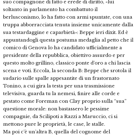
suo compagnone di fatto e erede di diritto, «lui
soltanto in parlamento ha combattuto il
berlusconismo, lo ha fatto con armi spuntate, con una
truppa abborracciata tenuta insieme unicamente dalla
sua testardaggine e caparbietà»: Beppe ieri dixit. Ed è
appuntandogli questa postuma medaglia al petto che il
comico di Genova lo ha candidato ufficialmente a
presidente della repubblica, obiettivo assurdo e per
questo molto grillino, classico ponte d’oro a chi lascia
scena e voti. Eccola, la seconda B: Beppe che srotola il
sudario sulle spalle appesantite di un frastornato
Tonino, a cui gira la testa per una trasmissione
televisiva, guarda tu la nemesi, finire alle corde e
pestato come Foreman con Clay proprio sulla “sua”
questione morale: non bastassero le pessime
compagnie, da Scilipoti a Razzi a Maruccio, ci si
mettono pure le proprietà, le case, le stalle.
Ma poi c’è un’altra B, quella del cognome del