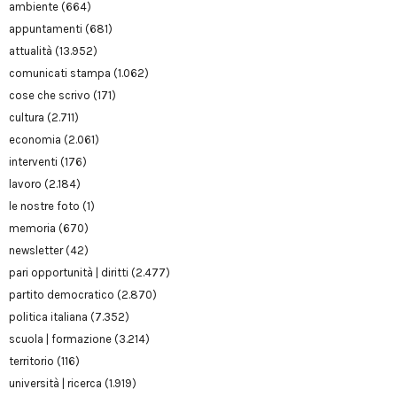
ambiente
(664)
appuntamenti
(681)
attualità
(13.952)
comunicati stampa
(1.062)
cose che scrivo
(171)
cultura
(2.711)
economia
(2.061)
interventi
(176)
lavoro
(2.184)
le nostre foto
(1)
memoria
(670)
newsletter
(42)
pari opportunità | diritti
(2.477)
partito democratico
(2.870)
politica italiana
(7.352)
scuola | formazione
(3.214)
territorio
(116)
università | ricerca
(1.919)