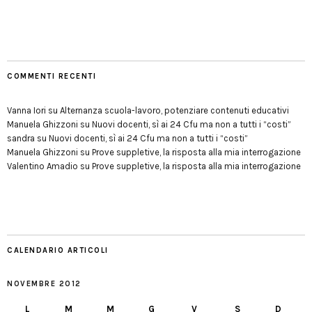
COMMENTI RECENTI
Vanna Iori
su
Alternanza scuola-lavoro, potenziare contenuti educativi
Manuela Ghizzoni
su
Nuovi docenti, sì ai 24 Cfu ma non a tutti i “costi”
sandra
su
Nuovi docenti, sì ai 24 Cfu ma non a tutti i “costi”
Manuela Ghizzoni
su
Prove suppletive, la risposta alla mia interrogazione
Valentino Amadio
su
Prove suppletive, la risposta alla mia interrogazione
CALENDARIO ARTICOLI
NOVEMBRE 2012
L
M
M
G
V
S
D