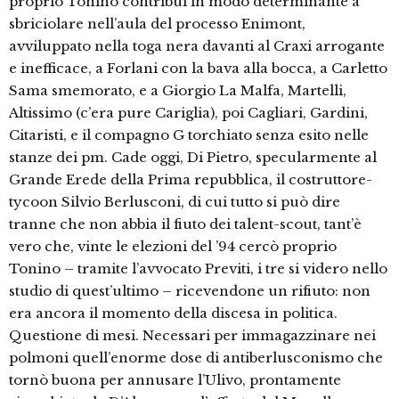
proprio Tonino contribuì in modo determinante a
sbriciolare nell’aula del processo Enimont,
avviluppato nella toga nera davanti al Craxi arrogante
e inefficace, a Forlani con la bava alla bocca, a Carletto
Sama smemorato, e a Giorgio La Malfa, Martelli,
Altissimo (c’era pure Cariglia), poi Cagliari, Gardini,
Citaristi, e il compagno G torchiato senza esito nelle
stanze dei pm. Cade oggi, Di Pietro, specularmente al
Grande Erede della Prima repubblica, il costruttore-
tycoon Silvio Berlusconi, di cui tutto si può dire
tranne che non abbia il fiuto dei talent-scout, tant’è
vero che, vinte le elezioni del ’94 cercò proprio
Tonino – tramite l’avvocato Previti, i tre si videro nello
studio di quest’ultimo – ricevendone un rifiuto: non
era ancora il momento della discesa in politica.
Questione di mesi. Necessari per immagazzinare nei
polmoni quell’enorme dose di antiberlusconismo che
tornò buona per annusare l’Ulivo, prontamente