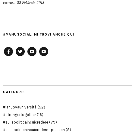
come...
22 Febbraio 2018
#MANUSOCIAL: MI TROVI ANCHE QUI
Facebook
Twitter
YouTube
YouTube
Manu
PD
Modena
CATEGORIE
#lanuovauniversità
(52)
#strongertogether
(16)
#sullapoliticaincuicredere
(79)
#sullapoliticaincuicredere_pensieri
(9)