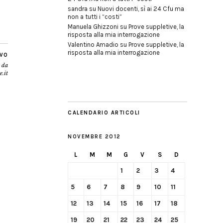
sandra
su
Nuovi docenti, sì ai 24 Cfu ma
non a tutti i “costi”
Manuela Ghizzoni
su
Prove suppletive, la
risposta alla mia interrogazione
Valentino Amadio
su
Prove suppletive, la
risposta alla mia interrogazione
IVO
, da
e.it
CALENDARIO ARTICOLI
NOVEMBRE 2012
L
M
M
G
V
S
D
1
2
3
4
5
6
7
8
9
10
11
12
13
14
15
16
17
18
19
20
21
22
23
24
25