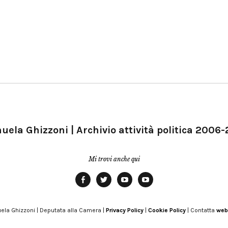
ela Ghizzoni | Archivio attività politica 2006
Mi trovi anche qui
Facebook
Twitter
YouTube
YouTube
Manu
PD
Modena
ela Ghizzoni | Deputata alla Camera |
Privacy Policy
|
Cookie Policy
| Contatta
web