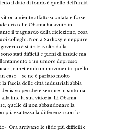
etto il dato di fondo è quello dell’unità
ittoria niente affatto scontata e forse
nde crisi che Obama ha avuto in
iunto il traguardo della rielezione, cosa
suoi colleghi. Non a Sarkozy e neppure
l governo è stato travolto dalla
ono stati difficili e pieni di insidie ma
llentamento e un umore depresso
ficaci, rimettendo in movimento quello
 un caso – se ne è parlato molto
 la fascia delle città industriali abbia
to decisivo perché è sempre in sintonia
 alla fine la sua vittoria. Lì Obama
tose, quelle di non abbandonare la
on più esattezza la differenza con lo
o». Ora arrivano le sfide più difficili e