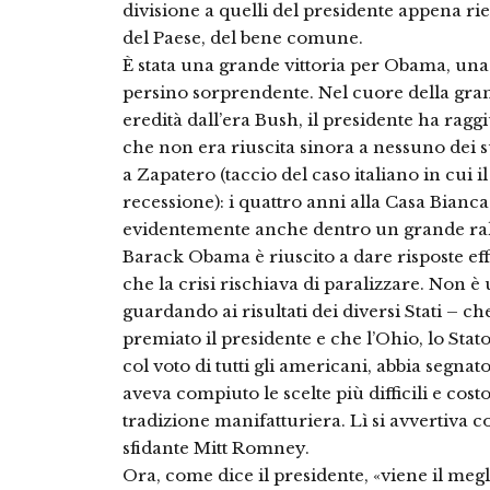
divisione a quelli del presidente appena riel
del Paese, del bene comune.
È stata una grande vittoria per Obama, una v
persino sorprendente. Nel cuore della gra
eredità dall’era Bush, il presidente ha ragg
che non era riuscita sinora a nessuno dei 
a Zapatero (taccio del caso italiano in cui i
recessione): i quattro anni alla Casa Bianca s
evidentemente anche dentro un grande ra
Barack Obama è riuscito a dare risposte ef
che la crisi rischiava di paralizzare. Non è
guardando ai risultati dei diversi Stati – che
premiato il presidente e che l’Ohio, lo Sta
col voto di tutti gli americani, abbia segnato
aveva compiuto le scelte più difficili e cos
tradizione manifatturiera. Lì si avvertiva c
sfidante Mitt Romney.
Ora, come dice il presidente, «viene il megli