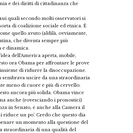
ia e dei diritti di cittadinanza che
 sui quali secondo molti osservatori si
orta di coalizione sociale ed etnica. È
 come quello avuto (aldilà, ovviamente,
latina, che diventa sempre più
a e dinamica.
’idea dell’America aperta, mobile,
uesto ora Obama per affrontare le prove
o e insieme di ridurre la disoccupazione.
a sembrava uscire da una straordinaria
nte meno di cuore e più di cervello:
uesto ancora più solida. Obama vince
 ma anche (rovesciando i pronostici)
za in Senato, e anche alla Camera il
i riduce un po’. Credo che questo dia
 tornare un momento alla questione del
a straordinaria di una qualità del