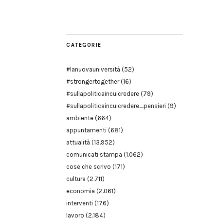
Modena
CATEGORIE
#lanuovauniversità
(52)
#strongertogether
(16)
#sullapoliticaincuicredere
(79)
#sullapoliticaincuicredere_pensieri
(9)
ambiente
(664)
appuntamenti
(681)
attualità
(13.952)
comunicati stampa
(1.062)
cose che scrivo
(171)
cultura
(2.711)
economia
(2.061)
interventi
(176)
lavoro
(2.184)