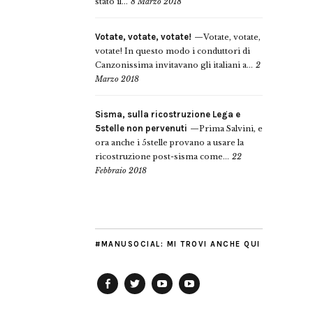
stato il...
8 Marzo 2018
Votate, votate, votate!
Votate, votate,
votate! In questo modo i conduttori di
Canzonissima invitavano gli italiani a...
2
Marzo 2018
Sisma, sulla ricostruzione Lega e
5stelle non pervenuti
Prima Salvini, e
ora anche i 5stelle provano a usare la
ricostruzione post-sisma come...
22
Febbraio 2018
#MANUSOCIAL: MI TROVI ANCHE QUI
Facebook
Twitter
YouTube
YouTube
Manu
PD