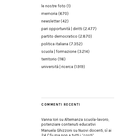
le nostre foto
(1)
memoria
(670)
newsletter
(42)
pari opportunità | diritti
(2.477)
partito democratico
(2.870)
politica italiana
(7.352)
scuola | formazione
(3.214)
territorio
(116)
università | ricerca
(1.919)
COMMENTI RECENTI
Vanna Iori
su
Alternanza scuola-lavoro,
potenziare contenuti educativi
Manuela Ghizzoni
su
Nuovi docenti, sì ai
24 Cfu ma non a tutti i “costi”