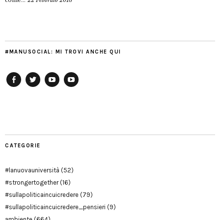
come...
22 Febbraio 2018
#MANUSOCIAL: MI TROVI ANCHE QUI
Facebook
Twitter
YouTube
YouTube
Manu
PD
Modena
CATEGORIE
#lanuovauniversità
(52)
#strongertogether
(16)
#sullapoliticaincuicredere
(79)
#sullapoliticaincuicredere_pensieri
(9)
ambiente
(664)