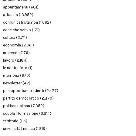
appuntamenti
(681)
attualità
(13.952)
comunicati stampa
(1.062)
cose che scrivo
(171)
cultura
(2.711)
economia
(2.061)
interventi
(176)
lavoro
(2.184)
le nostre foto
(1)
memoria
(670)
newsletter
(42)
pari opportunità | diritti
(2.477)
partito democratico
(2.870)
politica italiana
(7.352)
scuola | formazione
(3.214)
territorio
(116)
università | ricerca
(1.919)