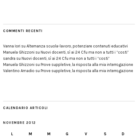
COMMENTI RECENTI
Vanna Iori
su
Alternanza scuola-lavoro, potenziare contenuti educativi
Manuela Ghizzoni
su
Nuovi docenti, sì ai 24 Cfu ma non a tutti i “costi”
sandra
su
Nuovi docenti, sì ai 24 Cfu ma non a tutti i “costi”
Manuela Ghizzoni
su
Prove suppletive, la risposta alla mia interrogazione
Valentino Amadio
su
Prove suppletive, la risposta alla mia interrogazione
CALENDARIO ARTICOLI
NOVEMBRE 2012
L
M
M
G
V
S
D