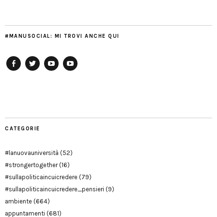
#MANUSOCIAL: MI TROVI ANCHE QUI
Facebook
Twitter
YouTube
YouTube
Manu
PD
Modena
CATEGORIE
#lanuovauniversità
(52)
#strongertogether
(16)
#sullapoliticaincuicredere
(79)
#sullapoliticaincuicredere_pensieri
(9)
ambiente
(664)
appuntamenti
(681)