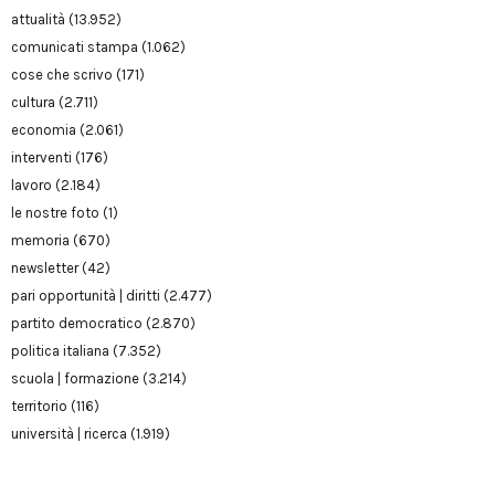
attualità
(13.952)
comunicati stampa
(1.062)
cose che scrivo
(171)
cultura
(2.711)
economia
(2.061)
interventi
(176)
lavoro
(2.184)
le nostre foto
(1)
memoria
(670)
newsletter
(42)
pari opportunità | diritti
(2.477)
partito democratico
(2.870)
politica italiana
(7.352)
scuola | formazione
(3.214)
territorio
(116)
università | ricerca
(1.919)