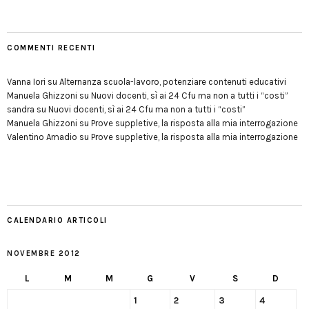
COMMENTI RECENTI
Vanna Iori
su
Alternanza scuola-lavoro, potenziare contenuti educativi
Manuela Ghizzoni
su
Nuovi docenti, sì ai 24 Cfu ma non a tutti i “costi”
sandra
su
Nuovi docenti, sì ai 24 Cfu ma non a tutti i “costi”
Manuela Ghizzoni
su
Prove suppletive, la risposta alla mia interrogazione
Valentino Amadio
su
Prove suppletive, la risposta alla mia interrogazione
CALENDARIO ARTICOLI
NOVEMBRE 2012
L
M
M
G
V
S
D
1
2
3
4