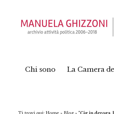
Chi sono
La Camera de
Ti trovi qui:
Home
»
Blog
»
"Cig in deroga, 