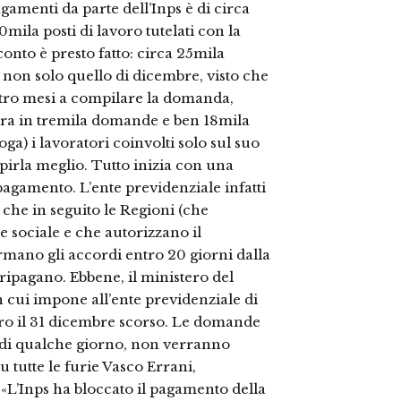
agamenti da parte dell’Inps è di circa
mila posti di lavoro tutelati con la
conto è presto fatto: circa 25mila
E non solo quello di dicembre, visto che
tro mesi a compilare la domanda,
ura in tremila domande e ben 18mila
oga) i lavoratori coinvolti solo sul suo
apirla meglio. Tutto inizia con una
 pagamento. L’ente previdenziale infatti
 che in seguito le Regioni (che
 sociale e che autorizzano il
mano gli accordi entro 20 giorni dalla
 ripagano. Ebbene, il ministero del
n cui impone all’ente previdenziale di
ro il 31 dicembre scorso. Le domande
o di qualche giorno, non verranno
 tutte le furie Vasco Errani,
 «L’Inps ha bloccato il pagamento della