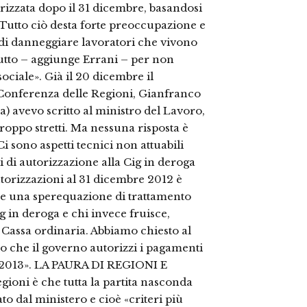
rizzata dopo il 31 dicembre, basandosi
 Tutto ciò desta forte preoccupazione e
 di danneggiare lavoratori che vivono
tutto – aggiunge Errani – per non
sociale». Già il 20 dicembre il
 Conferenza delle Regioni, Gianfranco
) avevo scritto al ministro del Lavoro,
roppo stretti. Ma nessuna risposta è
i sono aspetti tecnici non attuabili
i di autorizzazione alla Cig in deroga
utorizzazioni al 31 dicembre 2012 è
ce una sperequazione di trattamento
g in deroga e chi invece fruisce,
 Cassa ordinaria. Abbiamo chiesto al
o che il governo autorizzi i pagamenti
o 2013». LA PAURA DI REGIONI E
ioni è che tutta la partita nasconda
to dal ministero e cioè «criteri più