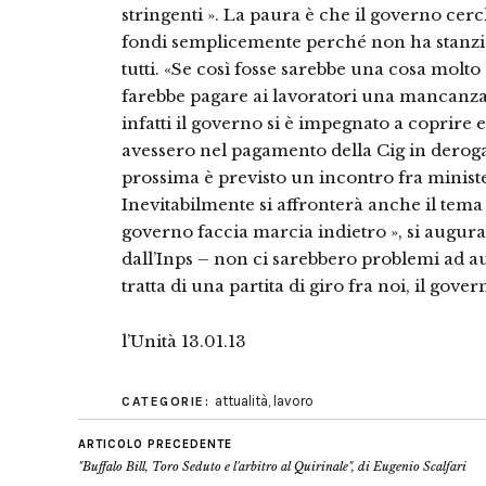
stringenti ». La paura è che il governo cer
fondi semplicemente perché non ha stanzia
tutti. «Se così fosse sarebbe una cosa molt
farebbe pagare ai lavoratori una mancanza 
infatti il governo si è impegnato a coprire 
avessero nel pagamento della Cig in deroga.
prossima è previsto un incontro fra minist
Inevitabilmente si affronterà anche il tema
governo faccia marcia indietro », si augur
dall’Inps – non ci sarebbero problemi ad a
tratta di una partita di giro fra noi, il gover
l’Unità 13.01.13
attualità
,
lavoro
CATEGORIE:
ARTICOLO PRECEDENTE
"Buffalo Bill, Toro Seduto e l'arbitro al Quirinale", di Eugenio Scalfari