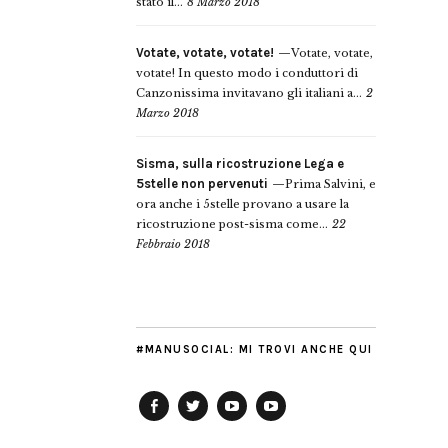
stato il...
8 Marzo 2018
Votate, votate, votate!
Votate, votate,
votate! In questo modo i conduttori di
Canzonissima invitavano gli italiani a...
2
Marzo 2018
Sisma, sulla ricostruzione Lega e
5stelle non pervenuti
Prima Salvini, e
ora anche i 5stelle provano a usare la
ricostruzione post-sisma come...
22
Febbraio 2018
#MANUSOCIAL: MI TROVI ANCHE QUI
Facebook
Twitter
YouTube
YouTube
Manu
PD