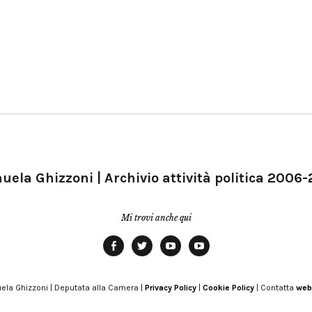
ela Ghizzoni | Archivio attività politica 2006
Mi trovi anche qui
Facebook
Twitter
YouTube
YouTube
Manu
PD
Modena
ela Ghizzoni | Deputata alla Camera |
Privacy Policy
|
Cookie Policy
| Contatta
web