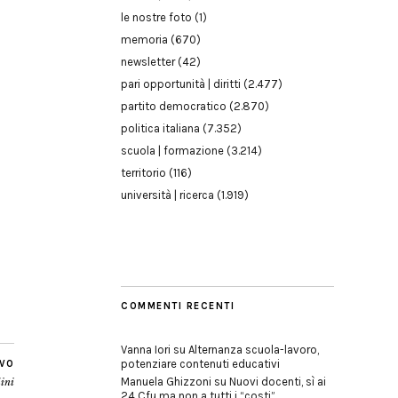
le nostre foto
(1)
memoria
(670)
newsletter
(42)
pari opportunità | diritti
(2.477)
partito democratico
(2.870)
politica italiana
(7.352)
scuola | formazione
(3.214)
territorio
(116)
università | ricerca
(1.919)
COMMENTI RECENTI
Vanna Iori
su
Alternanza scuola-lavoro,
potenziare contenuti educativi
IVO
Manuela Ghizzoni
su
Nuovi docenti, sì ai
dini
24 Cfu ma non a tutti i “costi”