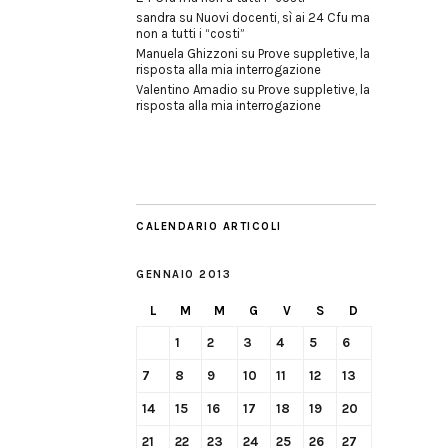
sandra
su
Nuovi docenti, sì ai 24 Cfu ma
non a tutti i “costi”
Manuela Ghizzoni
su
Prove suppletive, la
risposta alla mia interrogazione
Valentino Amadio
su
Prove suppletive, la
risposta alla mia interrogazione
CALENDARIO ARTICOLI
GENNAIO 2013
L
M
M
G
V
S
D
1
2
3
4
5
6
7
8
9
10
11
12
13
14
15
16
17
18
19
20
21
22
23
24
25
26
27