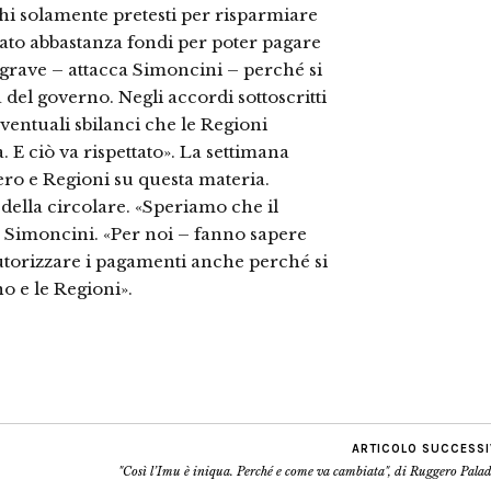
chi solamente pretesti per risparmiare
to abbastanza fondi per poter pagare
o grave – attacca Simoncini – perché si
del governo. Negli accordi sottoscritti
eventuali sbilanci che le Regioni
 E ciò va rispettato». La settimana
ero e Regioni su questa materia.
 della circolare. «Speriamo che il
a Simoncini. «Per noi – fanno sapere
utorizzare i pagamenti anche perché si
no e le Regioni».
ARTICOLO SUCCESS
"Così l’Imu è iniqua. Perché e come va cambiata", di Ruggero Pala