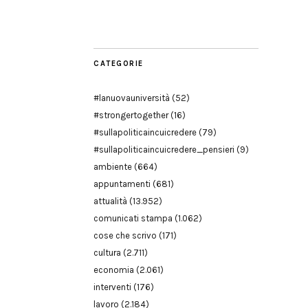
Modena
CATEGORIE
#lanuovauniversità
(52)
#strongertogether
(16)
#sullapoliticaincuicredere
(79)
#sullapoliticaincuicredere_pensieri
(9)
ambiente
(664)
appuntamenti
(681)
attualità
(13.952)
comunicati stampa
(1.062)
cose che scrivo
(171)
cultura
(2.711)
economia
(2.061)
interventi
(176)
lavoro
(2.184)