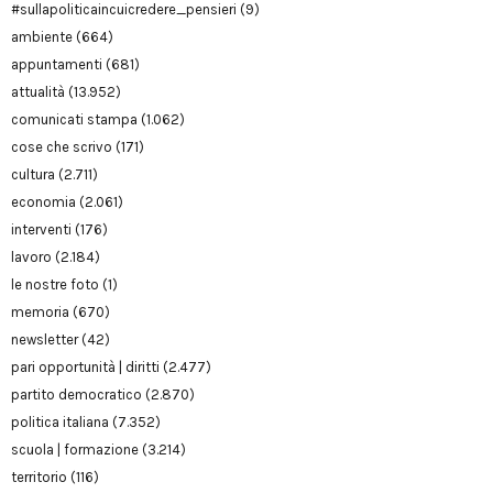
#sullapoliticaincuicredere_pensieri
(9)
ambiente
(664)
appuntamenti
(681)
attualità
(13.952)
comunicati stampa
(1.062)
cose che scrivo
(171)
cultura
(2.711)
economia
(2.061)
interventi
(176)
lavoro
(2.184)
le nostre foto
(1)
memoria
(670)
newsletter
(42)
pari opportunità | diritti
(2.477)
partito democratico
(2.870)
politica italiana
(7.352)
scuola | formazione
(3.214)
territorio
(116)