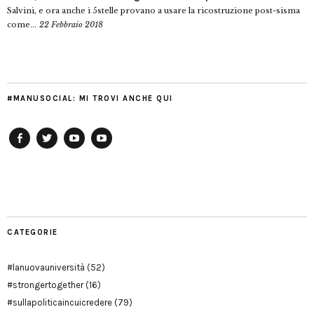
Salvini, e ora anche i 5stelle provano a usare la ricostruzione post-sisma
come...
22 Febbraio 2018
#MANUSOCIAL: MI TROVI ANCHE QUI
Facebook
Twitter
YouTube
YouTube
Manu
PD
Modena
CATEGORIE
#lanuovauniversità
(52)
#strongertogether
(16)
#sullapoliticaincuicredere
(79)