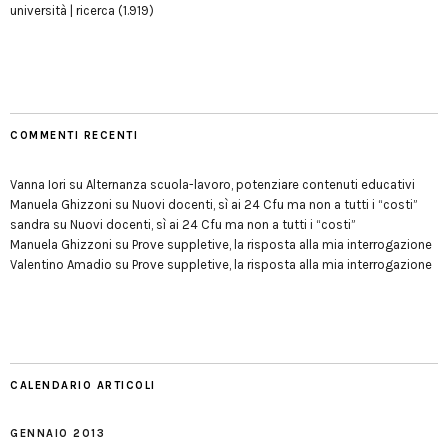
università | ricerca
(1.919)
COMMENTI RECENTI
Vanna Iori
su
Alternanza scuola-lavoro, potenziare contenuti educativi
Manuela Ghizzoni
su
Nuovi docenti, sì ai 24 Cfu ma non a tutti i “costi”
sandra
su
Nuovi docenti, sì ai 24 Cfu ma non a tutti i “costi”
Manuela Ghizzoni
su
Prove suppletive, la risposta alla mia interrogazione
Valentino Amadio
su
Prove suppletive, la risposta alla mia interrogazione
CALENDARIO ARTICOLI
GENNAIO 2013