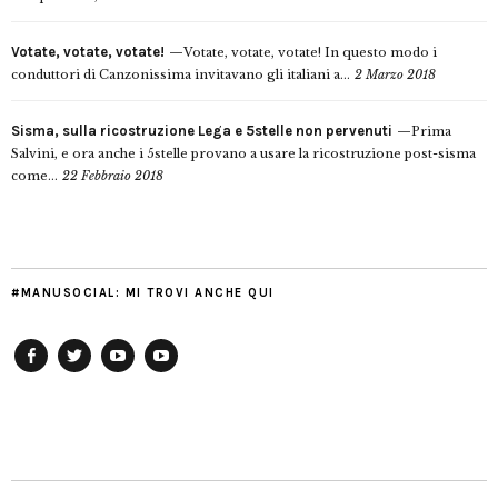
Votate, votate, votate!
Votate, votate, votate! In questo modo i
conduttori di Canzonissima invitavano gli italiani a...
2 Marzo 2018
Sisma, sulla ricostruzione Lega e 5stelle non pervenuti
Prima
Salvini, e ora anche i 5stelle provano a usare la ricostruzione post-sisma
come...
22 Febbraio 2018
#MANUSOCIAL: MI TROVI ANCHE QUI
Facebook
Twitter
YouTube
YouTube
Manu
PD
Modena