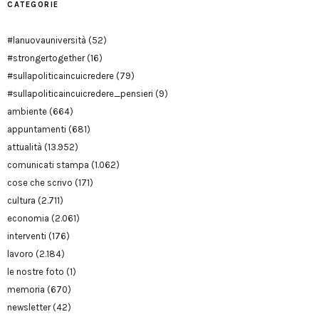
CATEGORIE
#lanuovauniversità
(52)
#strongertogether
(16)
#sullapoliticaincuicredere
(79)
#sullapoliticaincuicredere_pensieri
(9)
ambiente
(664)
appuntamenti
(681)
attualità
(13.952)
comunicati stampa
(1.062)
cose che scrivo
(171)
cultura
(2.711)
economia
(2.061)
interventi
(176)
lavoro
(2.184)
le nostre foto
(1)
memoria
(670)
newsletter
(42)