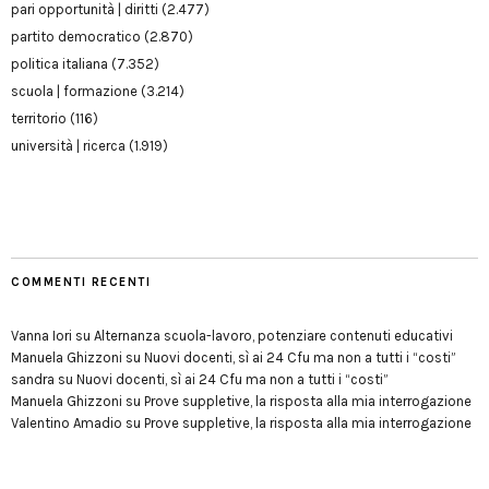
pari opportunità | diritti
(2.477)
partito democratico
(2.870)
politica italiana
(7.352)
scuola | formazione
(3.214)
territorio
(116)
università | ricerca
(1.919)
COMMENTI RECENTI
Vanna Iori
su
Alternanza scuola-lavoro, potenziare contenuti educativi
Manuela Ghizzoni
su
Nuovi docenti, sì ai 24 Cfu ma non a tutti i “costi”
sandra
su
Nuovi docenti, sì ai 24 Cfu ma non a tutti i “costi”
Manuela Ghizzoni
su
Prove suppletive, la risposta alla mia interrogazione
Valentino Amadio
su
Prove suppletive, la risposta alla mia interrogazione