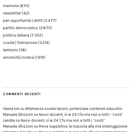
memoria
(670)
newsletter
(42)
pari opportunità | diritti
(2.477)
partito democratico
(2.870)
politica italiana
(7.352)
scuola | formazione
(3.214)
territorio
(116)
università | ricerca
(1.919)
COMMENTI RECENTI
Vanna Iori
su
Alternanza scuola-lavoro, potenziare contenuti educativi
Manuela Ghizzoni
su
Nuovi docenti, sì ai 24 Cfu ma non a tutti i “costi”
sandra
su
Nuovi docenti, sì ai 24 Cfu ma non a tutti i “costi”
Manuela Ghizzoni
su
Prove suppletive, la risposta alla mia interrogazione