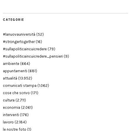
CATEGORIE
#lanuovauniversità
(52)
#strongertogether
(16)
#sullapoliticaincuicredere
(79)
#sullapoliticaincuicredere_pensieri
(9)
ambiente
(664)
appuntamenti
(681)
attualità
(13.952)
comunicati stampa
(1.062)
cose che scrivo
(171)
cultura
(2.711)
economia
(2.061)
interventi
(176)
lavoro
(2.184)
le nostre foto
(1)