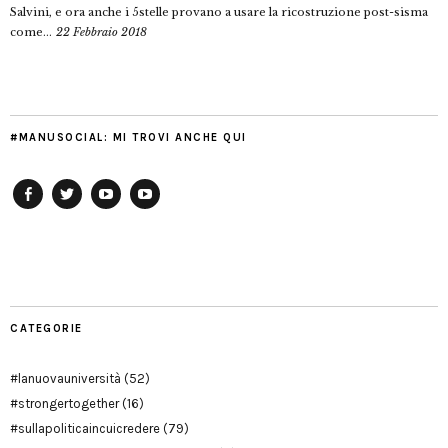
Salvini, e ora anche i 5stelle provano a usare la ricostruzione post-sisma
come...
22 Febbraio 2018
#MANUSOCIAL: MI TROVI ANCHE QUI
Facebook
Twitter
YouTube
YouTube
Manu
PD
Modena
CATEGORIE
#lanuovauniversità
(52)
#strongertogether
(16)
#sullapoliticaincuicredere
(79)