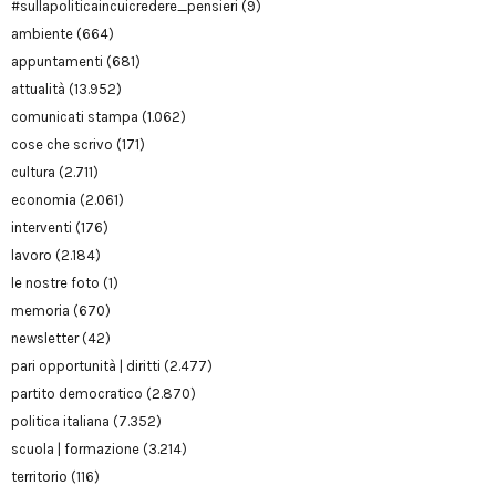
#sullapoliticaincuicredere_pensieri
(9)
ambiente
(664)
appuntamenti
(681)
attualità
(13.952)
comunicati stampa
(1.062)
cose che scrivo
(171)
cultura
(2.711)
economia
(2.061)
interventi
(176)
lavoro
(2.184)
le nostre foto
(1)
memoria
(670)
newsletter
(42)
pari opportunità | diritti
(2.477)
partito democratico
(2.870)
politica italiana
(7.352)
scuola | formazione
(3.214)
territorio
(116)