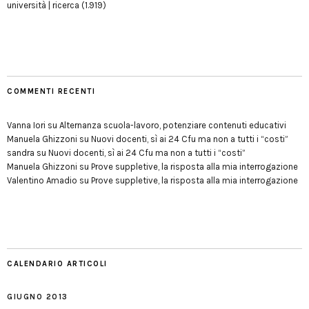
università | ricerca
(1.919)
COMMENTI RECENTI
Vanna Iori
su
Alternanza scuola-lavoro, potenziare contenuti educativi
Manuela Ghizzoni
su
Nuovi docenti, sì ai 24 Cfu ma non a tutti i “costi”
sandra
su
Nuovi docenti, sì ai 24 Cfu ma non a tutti i “costi”
Manuela Ghizzoni
su
Prove suppletive, la risposta alla mia interrogazione
Valentino Amadio
su
Prove suppletive, la risposta alla mia interrogazione
CALENDARIO ARTICOLI
GIUGNO 2013