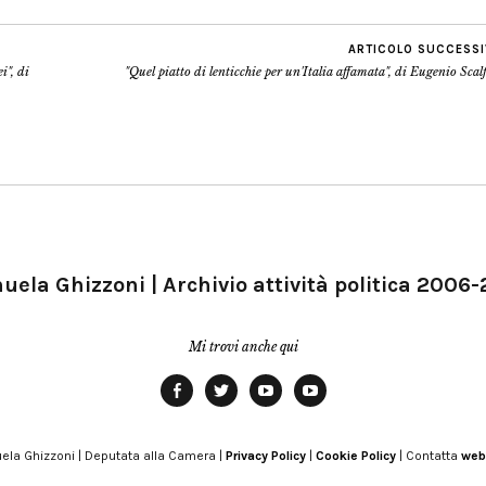
ARTICOLO SUCCESS
i", di
"Quel piatto di lenticchie per un'Italia affamata", di Eugenio Scal
ela Ghizzoni | Archivio attività politica 2006
Mi trovi anche qui
Facebook
Twitter
YouTube
YouTube
Manu
PD
Modena
ela Ghizzoni | Deputata alla Camera |
Privacy Policy
|
Cookie Policy
| Contatta
web