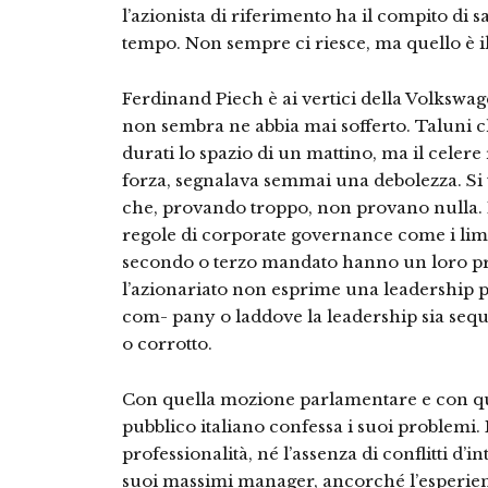
l’azionista di riferimento ha il compito di s
tempo. Non sempre ci riesce, ma quello è i
Ferdinand Piech è ai vertici della Volkswage
non sembra ne abbia mai sofferto. Taluni ch
durati lo spazio di un mattino, ma il cele
forza, segnalava semmai una debolezza. Si t
che, provando troppo, non provano nulla. E
regole di corporate governance come i limiti
secondo o terzo mandato hanno un loro pre
l’azionariato non esprime una leadership p
com- pany o laddove la leadership sia sequ
o corrotto.
Con quella mozione parlamentare e con quell
pubblico italiano confessa i suoi problemi. 
professionalità, né l’assenza di conflitti d’
suoi massimi manager, ancorché l’esperienza