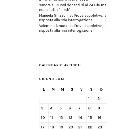
sandra
su
Nuovi docenti, sì ai 24 Cfu ma
non a tutti i “costi”
Manuela Ghizzoni
su
Prove suppletive, la
risposta alla mia interrogazione
Valentino Amadio
su
Prove suppletive, la
risposta alla mia interrogazione
CALENDARIO ARTICOLI
GIUGNO 2013
L
M
M
G
V
S
D
1
2
3
4
5
6
7
8
9
10
11
12
13
14
15
16
17
18
19
20
21
22
23