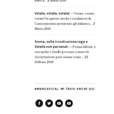
stato il...
8 Marzo 2018
Votate, votate, votate!
Votate, votate,
votate! In questo modo i conduttori di
Canzonissima invitavano gli italiani a...
2
Marzo 2018
Sisma, sulla ricostruzione Lega e
5stelle non pervenuti
Prima Salvini, e
ora anche i 5stelle provano a usare la
ricostruzione post-sisma come...
22
Febbraio 2018
#MANUSOCIAL: MI TROVI ANCHE QUI
Facebook
Twitter
YouTube
YouTube
Manu
PD