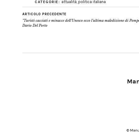
attualità
,
politica italiana
CATEGORIE:
ARTICOLO PRECEDENTE
"Turisti cacciati e minacce dell’Unesco ecco l’ultima maledizione di Pompe
Dario Del Porto
Manu
© Manu