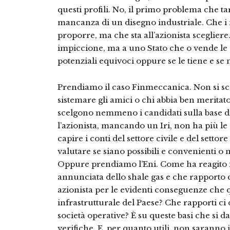
questi profili. No, il primo problema che tar
mancanza di un disegno industriale. Che 
proporre, ma che sta all’azionista sceglie
impiccione, ma a uno Stato che o vende le 
potenziali equivoci oppure se le tiene e se
Prendiamo il caso Finmeccanica. Non si sc
sistemare gli amici o chi abbia ben meritato
scelgono nemmeno i candidati sulla base di 
l’azionista, mancando un Iri, non ha più l
capire i conti del settore civile e del settor
valutare se siano possibili e convenienti o m
Oppure prendiamo l’Eni. Come ha reagito il
annunciata dello shale gas e che rapporto 
azionista per le evidenti conseguenze che 
infrastrutturale del Paese? Che rapporti ci 
società operative? È su queste basi che si d
verifiche. E, per quanto utili, non saranno i 