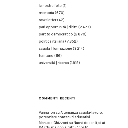
le nostre foto
(1)
memoria
(670)
newsletter
(42)
pari opportunità | diritti
(2.477)
partito democratico
(2.870)
politica italiana
(7.352)
scuola | formazione
(3.214)
territorio
(116)
università | ricerca
(1.919)
COMMENTI RECENTI
Vanna Iori
su
Alternanza scuola-lavoro,
potenziare contenuti educativi
Manuela Ghizzoni
su
Nuovi docenti, sì ai
24 Cfu ma non a tutti i “costi”