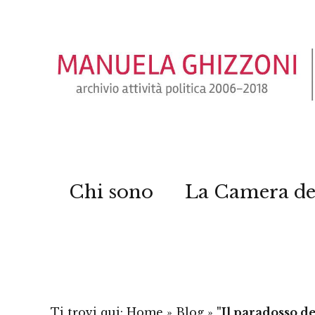
Chi sono
La Camera de
Ti trovi qui:
Home
»
Blog
»
"Il paradosso d