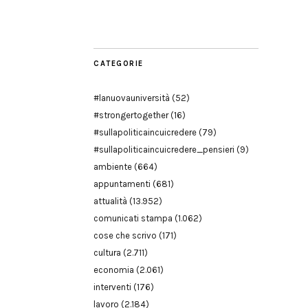
Modena
CATEGORIE
#lanuovauniversità
(52)
#strongertogether
(16)
#sullapoliticaincuicredere
(79)
#sullapoliticaincuicredere_pensieri
(9)
ambiente
(664)
appuntamenti
(681)
attualità
(13.952)
comunicati stampa
(1.062)
cose che scrivo
(171)
cultura
(2.711)
economia
(2.061)
interventi
(176)
lavoro
(2.184)