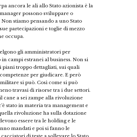
pa ancora le ali allo Stato azionista è la
i manager possono sviluppare o
re. Non stiamo pensando a uno Stato
sue partecipazioni e toglie di mezzo
 ne occupa.
elgono gli amministratori per
 in campi estranei al business. Non si
piani troppo dettagliati, sui quali
e competenze per giudicare. E però
e militare si può. Così come si può
eno travasi di risorse tra i due settori.
 cane a sei zampe alla rivoluzione
c’è stato in materia tra management e
quella rivoluzione ha sulla dotazione
devono essere tra le holding e le
anno mandati e poi si fanno le
cacciatori di teste a sollevare lo Stato