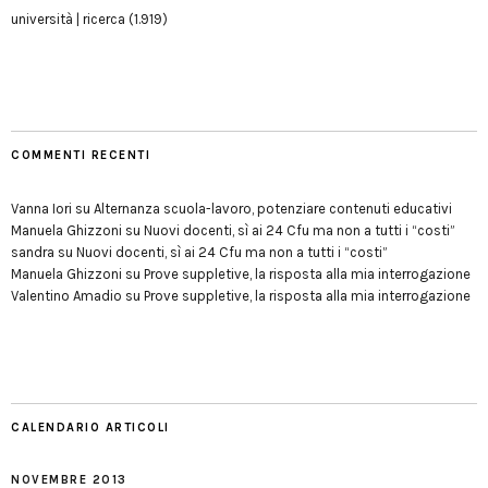
università | ricerca
(1.919)
COMMENTI RECENTI
Vanna Iori
su
Alternanza scuola-lavoro, potenziare contenuti educativi
Manuela Ghizzoni
su
Nuovi docenti, sì ai 24 Cfu ma non a tutti i “costi”
sandra
su
Nuovi docenti, sì ai 24 Cfu ma non a tutti i “costi”
Manuela Ghizzoni
su
Prove suppletive, la risposta alla mia interrogazione
Valentino Amadio
su
Prove suppletive, la risposta alla mia interrogazione
CALENDARIO ARTICOLI
NOVEMBRE 2013