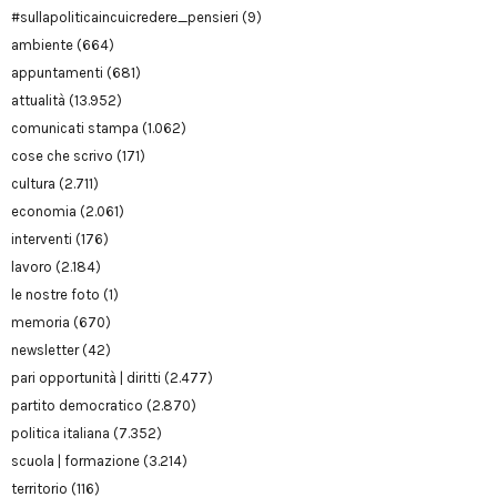
#sullapoliticaincuicredere_pensieri
(9)
ambiente
(664)
appuntamenti
(681)
attualità
(13.952)
comunicati stampa
(1.062)
cose che scrivo
(171)
cultura
(2.711)
economia
(2.061)
interventi
(176)
lavoro
(2.184)
le nostre foto
(1)
memoria
(670)
newsletter
(42)
pari opportunità | diritti
(2.477)
partito democratico
(2.870)
politica italiana
(7.352)
scuola | formazione
(3.214)
territorio
(116)