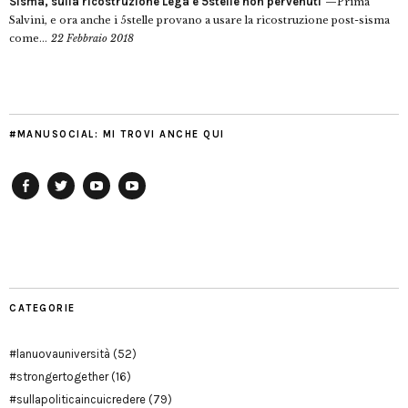
Sisma, sulla ricostruzione Lega e 5stelle non pervenuti
Prima
Salvini, e ora anche i 5stelle provano a usare la ricostruzione post-sisma
come...
22 Febbraio 2018
#MANUSOCIAL: MI TROVI ANCHE QUI
Facebook
Twitter
YouTube
YouTube
Manu
PD
Modena
CATEGORIE
#lanuovauniversità
(52)
#strongertogether
(16)
#sullapoliticaincuicredere
(79)