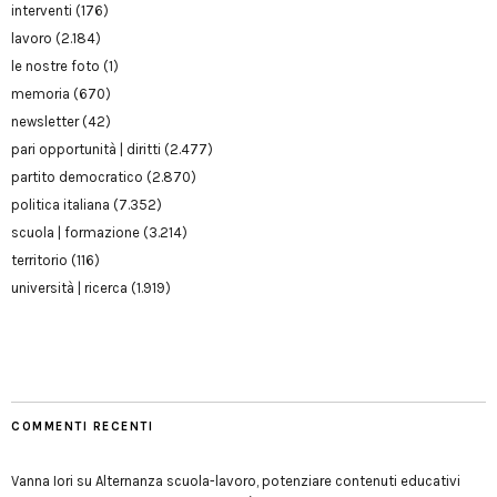
interventi
(176)
lavoro
(2.184)
le nostre foto
(1)
memoria
(670)
newsletter
(42)
pari opportunità | diritti
(2.477)
partito democratico
(2.870)
politica italiana
(7.352)
scuola | formazione
(3.214)
territorio
(116)
università | ricerca
(1.919)
COMMENTI RECENTI
Vanna Iori
su
Alternanza scuola-lavoro, potenziare contenuti educativi