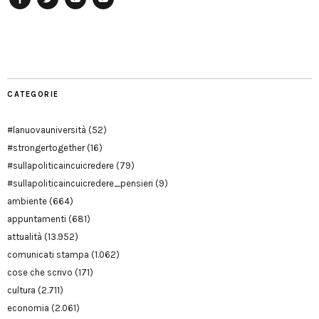
Facebook
Twitter
YouTube
YouTube
Manu
PD
Modena
CATEGORIE
#lanuovauniversità
(52)
#strongertogether
(16)
#sullapoliticaincuicredere
(79)
#sullapoliticaincuicredere_pensieri
(9)
ambiente
(664)
appuntamenti
(681)
attualità
(13.952)
comunicati stampa
(1.062)
cose che scrivo
(171)
cultura
(2.711)
economia
(2.061)