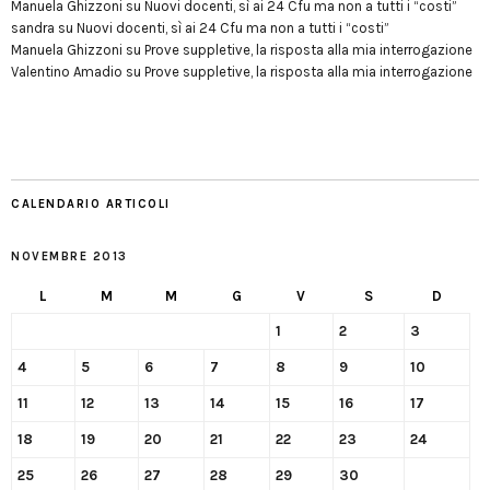
Manuela Ghizzoni
su
Nuovi docenti, sì ai 24 Cfu ma non a tutti i “costi”
sandra
su
Nuovi docenti, sì ai 24 Cfu ma non a tutti i “costi”
Manuela Ghizzoni
su
Prove suppletive, la risposta alla mia interrogazione
Valentino Amadio
su
Prove suppletive, la risposta alla mia interrogazione
CALENDARIO ARTICOLI
NOVEMBRE 2013
L
M
M
G
V
S
D
1
2
3
4
5
6
7
8
9
10
11
12
13
14
15
16
17
18
19
20
21
22
23
24
25
26
27
28
29
30