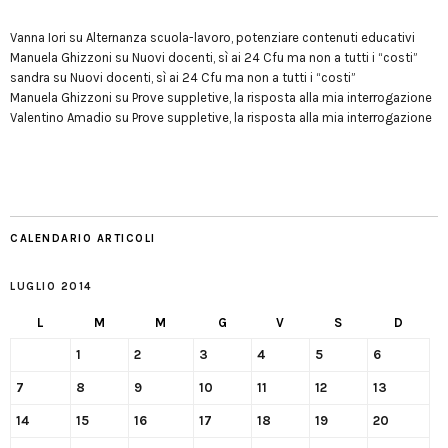
Vanna Iori
su
Alternanza scuola-lavoro, potenziare contenuti educativi
Manuela Ghizzoni
su
Nuovi docenti, sì ai 24 Cfu ma non a tutti i “costi”
sandra
su
Nuovi docenti, sì ai 24 Cfu ma non a tutti i “costi”
Manuela Ghizzoni
su
Prove suppletive, la risposta alla mia interrogazione
Valentino Amadio
su
Prove suppletive, la risposta alla mia interrogazione
CALENDARIO ARTICOLI
LUGLIO 2014
L
M
M
G
V
S
D
1
2
3
4
5
6
7
8
9
10
11
12
13
14
15
16
17
18
19
20