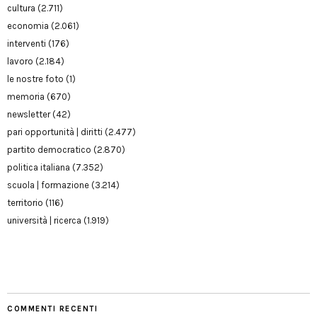
cultura
(2.711)
economia
(2.061)
interventi
(176)
lavoro
(2.184)
le nostre foto
(1)
memoria
(670)
newsletter
(42)
pari opportunità | diritti
(2.477)
partito democratico
(2.870)
politica italiana
(7.352)
scuola | formazione
(3.214)
territorio
(116)
università | ricerca
(1.919)
COMMENTI RECENTI