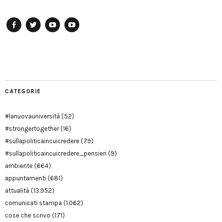
Facebook
Twitter
YouTube
YouTube
Manu
PD
Modena
CATEGORIE
#lanuovauniversità
(52)
#strongertogether
(16)
#sullapoliticaincuicredere
(79)
#sullapoliticaincuicredere_pensieri
(9)
ambiente
(664)
appuntamenti
(681)
attualità
(13.952)
comunicati stampa
(1.062)
cose che scrivo
(171)