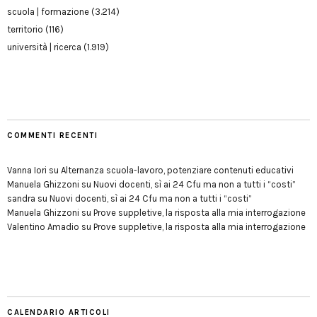
scuola | formazione
(3.214)
territorio
(116)
università | ricerca
(1.919)
COMMENTI RECENTI
Vanna Iori
su
Alternanza scuola-lavoro, potenziare contenuti educativi
Manuela Ghizzoni
su
Nuovi docenti, sì ai 24 Cfu ma non a tutti i “costi”
sandra
su
Nuovi docenti, sì ai 24 Cfu ma non a tutti i “costi”
Manuela Ghizzoni
su
Prove suppletive, la risposta alla mia interrogazione
Valentino Amadio
su
Prove suppletive, la risposta alla mia interrogazione
CALENDARIO ARTICOLI