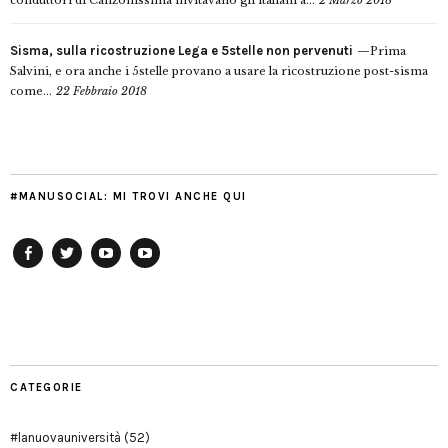
conduttori di Canzonissima invitavano gli italiani a...
2 Marzo 2018
Sisma, sulla ricostruzione Lega e 5stelle non pervenuti
Prima
Salvini, e ora anche i 5stelle provano a usare la ricostruzione post-sisma
come...
22 Febbraio 2018
#MANUSOCIAL: MI TROVI ANCHE QUI
Facebook
Twitter
YouTube
YouTube
Manu
PD
Modena
CATEGORIE
#lanuovauniversità
(52)