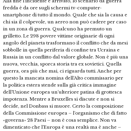
Alla fine l’incidente è arrivato, lo scenario da guerra
fredda è da ore sugli schermi tv-computer-
smartphone di tutto il mondo. Quale che sia la causa e
chi sia il colpevole, un aereo non può cadere per caso
in un zona di guerra. Qualcuno ha premuto un
grilletto. Le 298 povere vittime originarie di ogni
angolo del pianeta trasformano il conflitto che da mesi
sobbolle in quella periferia di confine tra Ucraina e
Russia in un conflitto dal valore globale. Non è più una
nuova, vecchia, sporca storia tra ex sovietici. Quella
guerra, ora più che mai, ci riguarda tutti. Anche per
questo la mancata nomina dell’Alto commissario per
la politica estera stende sulla già critica immagine
dell’Unione europea un’ulteriore patina di grottesca
impotenza. Mentre a Bruxelles si discute e non si
decide, nel Donbass si muore. Certo la composizione
della Commissione europea – l’organismo che di fatto
«governa» 28 Paesi – non è cosa semplice. Non va
dimenticato che l’Europa è una realtà ma è anche –