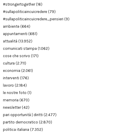
#strongertogether
(16)
#sullapoliticaincuicredere
(79)
#sullapoliticaincuicredere_pensieri
(9)
ambiente
(664)
appuntamenti
(681)
attualità
(13.952)
comunicati stampa
(1.062)
cose che scrivo
(171)
cultura
(2.711)
economia
(2.061)
interventi
(176)
lavoro
(2.184)
le nostre foto
(1)
memoria
(670)
newsletter
(42)
pari opportunità | diritti
(2.477)
partito democratico
(2.870)
politica italiana
(7.352)