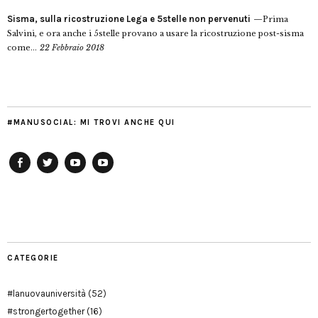
Sisma, sulla ricostruzione Lega e 5stelle non pervenuti
Prima
Salvini, e ora anche i 5stelle provano a usare la ricostruzione post-sisma
come...
22 Febbraio 2018
#MANUSOCIAL: MI TROVI ANCHE QUI
Facebook
Twitter
YouTube
YouTube
Manu
PD
Modena
CATEGORIE
#lanuovauniversità
(52)
#strongertogether
(16)