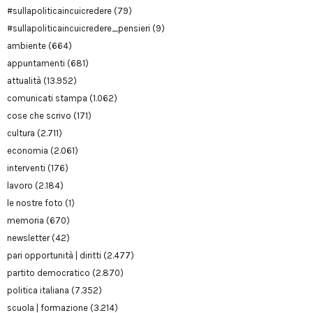
#sullapoliticaincuicredere
(79)
#sullapoliticaincuicredere_pensieri
(9)
ambiente
(664)
appuntamenti
(681)
attualità
(13.952)
comunicati stampa
(1.062)
cose che scrivo
(171)
cultura
(2.711)
economia
(2.061)
interventi
(176)
lavoro
(2.184)
le nostre foto
(1)
memoria
(670)
newsletter
(42)
pari opportunità | diritti
(2.477)
partito democratico
(2.870)
politica italiana
(7.352)
scuola | formazione
(3.214)