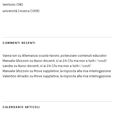
territorio
(116)
università | ricerca
(1.919)
COMMENTI RECENTI
Vanna Iori
su
Alternanza scuola-lavoro, potenziare contenuti educativi
Manuela Ghizzoni
su
Nuovi docenti, sì ai 24 Cfu ma non a tutti i “costi”
sandra
su
Nuovi docenti, sì ai 24 Cfu ma non a tutti i “costi”
Manuela Ghizzoni
su
Prove suppletive, la risposta alla mia interrogazione
Valentino Amadio
su
Prove suppletive, la risposta alla mia interrogazione
CALENDARIO ARTICOLI