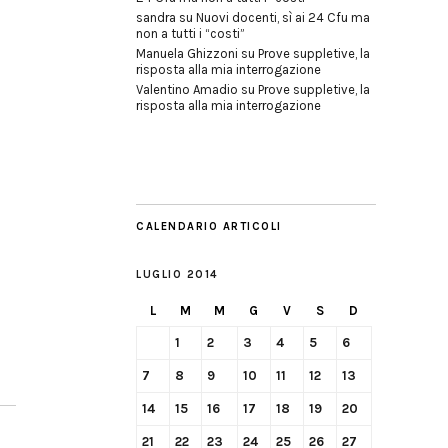
sandra
su
Nuovi docenti, sì ai 24 Cfu ma
non a tutti i “costi”
Manuela Ghizzoni
su
Prove suppletive, la
risposta alla mia interrogazione
Valentino Amadio
su
Prove suppletive, la
risposta alla mia interrogazione
CALENDARIO ARTICOLI
LUGLIO 2014
L
M
M
G
V
S
D
1
2
3
4
5
6
7
8
9
10
11
12
13
14
15
16
17
18
19
20
21
22
23
24
25
26
27