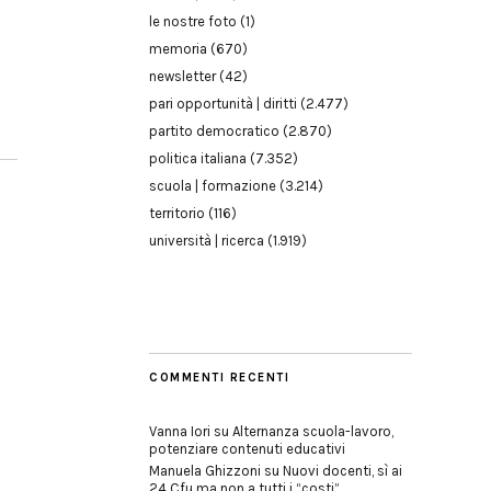
le nostre foto
(1)
memoria
(670)
newsletter
(42)
pari opportunità | diritti
(2.477)
partito democratico
(2.870)
politica italiana
(7.352)
scuola | formazione
(3.214)
territorio
(116)
università | ricerca
(1.919)
COMMENTI RECENTI
Vanna Iori
su
Alternanza scuola-lavoro,
potenziare contenuti educativi
Manuela Ghizzoni
su
Nuovi docenti, sì ai
24 Cfu ma non a tutti i “costi”