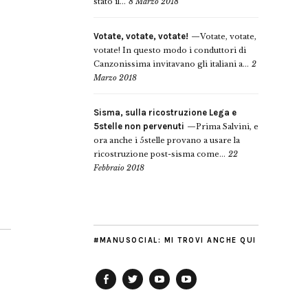
stato il...
8 Marzo 2018
Votate, votate, votate!
Votate, votate,
votate! In questo modo i conduttori di
Canzonissima invitavano gli italiani a...
2
Marzo 2018
Sisma, sulla ricostruzione Lega e
5stelle non pervenuti
Prima Salvini, e
ora anche i 5stelle provano a usare la
ricostruzione post-sisma come...
22
Febbraio 2018
#MANUSOCIAL: MI TROVI ANCHE QUI
Facebook
Twitter
YouTube
YouTube
Manu
PD