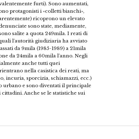
revalentemente furti). Sono aumentati,
o protagonisti i «colletti bianchi»,
pparentemente) ricoprono un elevato
fe denunciate sono state, mediamente,
ono salite a quota 249mila. I reati di
ali l’autorità giudiziaria ha avviato
passati da 9mila (1985-1989) a 21mila
ione da 24mila a 60mila l’anno. Negli
ialmente anche tutti quei
entrano nella casistica dei reati, ma
o, incuria, sporcizia, schiamazzi, ecc.)
 urbano e sono diventati il principale
cittadini. Anche se le statistiche sui