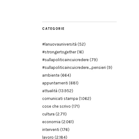
Modena
CATEGORIE
#lanuovauniversità
(52)
#strongertogether
(16)
#sullapoliticaincuicredere
(79)
#sullapoliticaincuicredere_pensieri
(9)
ambiente
(664)
appuntamenti
(681)
attualità
(13.952)
comunicati stampa
(1.062)
cose che scrivo
(171)
cultura
(2.711)
economia
(2.061)
interventi
(176)
lavoro
(2.184)