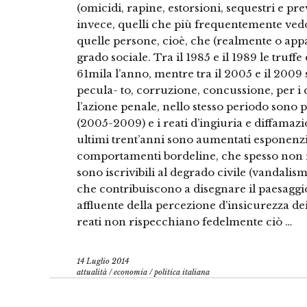
(omicidi, rapine, estorsioni, sequestri e p
invece, quelli che più frequentemente vedon
quelle persone, cioè, che (realmente o a
grado sociale. Tra il 1985 e il 1989 le truf
61mila l’anno, mentre tra il 2005 e il 2009 s
pecula- to, corruzione, concussione, per i qu
l’azione penale, nello stesso periodo sono 
(2005-2009) e i reati d’ingiuria e diffamaz
ultimi trent’anni sono aumentati esponenz
comportamenti bordeline, che spesso non ri
sono iscrivibili al degrado civile (vandalism
che contribuiscono a disegnare il paesaggio
affluente della percezione d’insicurezza dei 
reati non rispecchiano fedelmente ciò …
14 Luglio 2014
attualità
/
economia
/
politica italiana