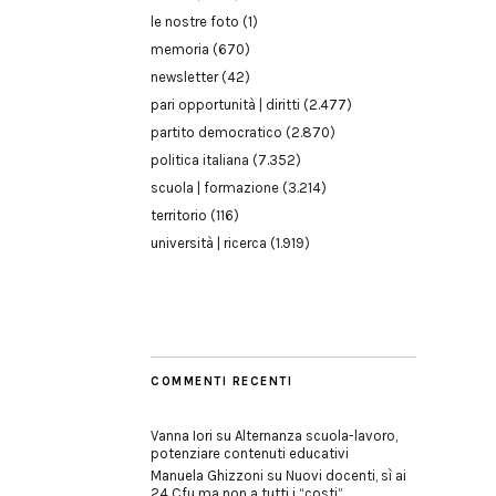
le nostre foto
(1)
memoria
(670)
newsletter
(42)
pari opportunità | diritti
(2.477)
partito democratico
(2.870)
politica italiana
(7.352)
scuola | formazione
(3.214)
territorio
(116)
università | ricerca
(1.919)
COMMENTI RECENTI
Vanna Iori
su
Alternanza scuola-lavoro,
potenziare contenuti educativi
Manuela Ghizzoni
su
Nuovi docenti, sì ai
24 Cfu ma non a tutti i “costi”