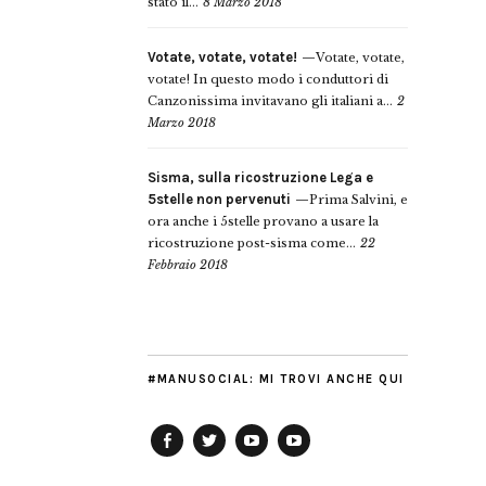
stato il...
8 Marzo 2018
Votate, votate, votate!
Votate, votate,
votate! In questo modo i conduttori di
Canzonissima invitavano gli italiani a...
2
Marzo 2018
Sisma, sulla ricostruzione Lega e
5stelle non pervenuti
Prima Salvini, e
ora anche i 5stelle provano a usare la
ricostruzione post-sisma come...
22
Febbraio 2018
#MANUSOCIAL: MI TROVI ANCHE QUI
Facebook
Twitter
YouTube
YouTube
Manu
PD