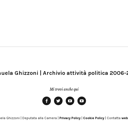
ela Ghizzoni | Archivio attività politica 2006
Mi trovi anche qui
Facebook
Twitter
YouTube
YouTube
Manu
PD
Modena
ela Ghizzoni | Deputata alla Camera |
Privacy Policy
|
Cookie Policy
| Contatta
web