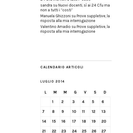
sandra
su
Nuovi docenti, sì ai 24 Cfu ma
non a tutti i “costi”
Manuela Ghizzoni
su
Prove suppletive, la
risposta alla mia interrogazione
Valentino Amadio
su
Prove suppletive, la
risposta alla mia interrogazione
CALENDARIO ARTICOLI
LUGLIO 2014
L
M
M
G
V
S
D
1
2
3
4
5
6
7
8
9
10
11
12
13
14
15
16
17
18
19
20
21
22
23
24
25
26
27