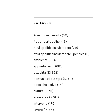
Modena
CATEGORIE
#lanuovauniversità
(52)
#strongertogether
(16)
#sullapoliticaincuicredere
(79)
#sullapoliticaincuicredere_pensieri
(9)
ambiente
(664)
appuntamenti
(681)
attualità
(13.952)
comunicati stampa
(1.062)
cose che scrivo
(171)
cultura
(2.711)
economia
(2.061)
interventi
(176)
lavoro
(2.184)