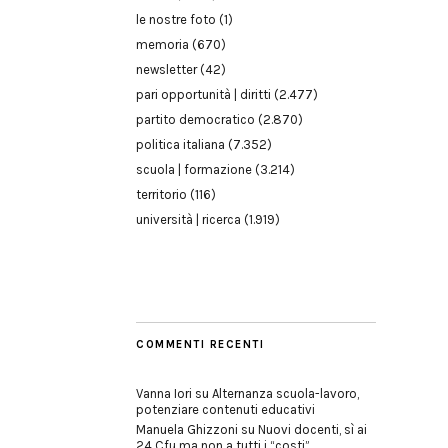
le nostre foto
(1)
memoria
(670)
newsletter
(42)
pari opportunità | diritti
(2.477)
partito democratico
(2.870)
politica italiana
(7.352)
scuola | formazione
(3.214)
territorio
(116)
università | ricerca
(1.919)
COMMENTI RECENTI
Vanna Iori
su
Alternanza scuola-lavoro,
potenziare contenuti educativi
Manuela Ghizzoni
su
Nuovi docenti, sì ai
24 Cfu ma non a tutti i “costi”