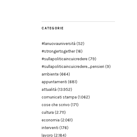
Modena
CATEGORIE
#lanuovauniversità
(52)
#strongertogether
(16)
#sullapoliticaincuicredere
(79)
#sullapoliticaincuicredere_pensieri
(9)
ambiente
(664)
appuntamenti
(681)
attualità
(13.952)
comunicati stampa
(1.062)
cose che scrivo
(171)
cultura
(2.711)
economia
(2.061)
interventi
(176)
lavoro
(2.184)