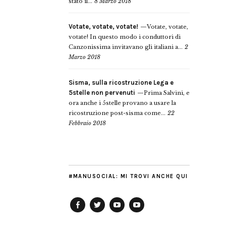
stato il...
8 Marzo 2018
Votate, votate, votate!
Votate, votate,
votate! In questo modo i conduttori di
Canzonissima invitavano gli italiani a...
2
Marzo 2018
Sisma, sulla ricostruzione Lega e
5stelle non pervenuti
Prima Salvini, e
ora anche i 5stelle provano a usare la
ricostruzione post-sisma come...
22
Febbraio 2018
#MANUSOCIAL: MI TROVI ANCHE QUI
Facebook
Twitter
YouTube
YouTube
Manu
PD