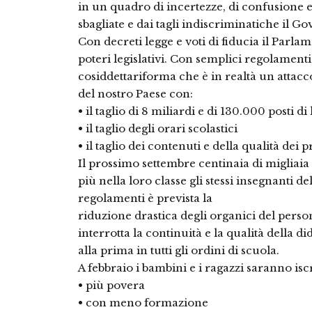
in un quadro di incertezze, di confusione e 
sbagliate e dai tagli indiscriminatiche il G
Con decreti legge e voti di fiducia il Parla
poteri legislativi. Con semplici regolamen
cosiddettariforma che è in realtà un attacc
del nostro Paese con:
• il taglio di 8 miliardi e di 130.000 posti di
• il taglio degli orari scolastici
• il taglio dei contenuti e della qualità dei
Il prossimo settembre centinaia di migliai
più nella loro classe gli stessi insegnanti 
regolamenti è prevista la
riduzione drastica degli organici del person
interrotta la continuità e la qualità della d
alla prima in tutti gli ordini di scuola.
A febbraio i bambini e i ragazzi saranno iscr
• più povera
• con meno formazione