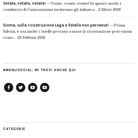
Votate, votate, votate!
Votate, votate, votate! In questo modo i
conduttori di Canzonissima invitavano gli italiani a...
2 Marzo 2018
Sisma, sulla ricostruzione Lega e 5stelle non pervenuti
Prima
Salvini, e ora anche i 5stelle provano a usare la ricostruzione post-sisma
come...
22 Febbraio 2018
#MANUSOCIAL: MI TROVI ANCHE QUI
Facebook
Twitter
YouTube
YouTube
Manu
PD
Modena
CATEGORIE