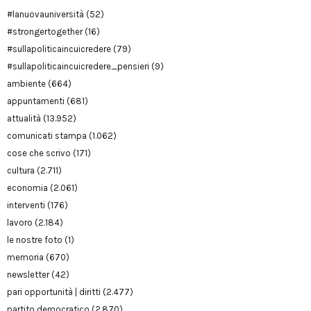
#lanuovauniversità
(52)
#strongertogether
(16)
#sullapoliticaincuicredere
(79)
#sullapoliticaincuicredere_pensieri
(9)
ambiente
(664)
appuntamenti
(681)
attualità
(13.952)
comunicati stampa
(1.062)
cose che scrivo
(171)
cultura
(2.711)
economia
(2.061)
interventi
(176)
lavoro
(2.184)
le nostre foto
(1)
memoria
(670)
newsletter
(42)
pari opportunità | diritti
(2.477)
partito democratico
(2.870)