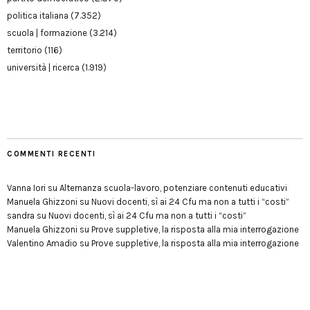
politica italiana
(7.352)
scuola | formazione
(3.214)
territorio
(116)
università | ricerca
(1.919)
COMMENTI RECENTI
Vanna Iori
su
Alternanza scuola-lavoro, potenziare contenuti educativi
Manuela Ghizzoni
su
Nuovi docenti, sì ai 24 Cfu ma non a tutti i “costi”
sandra
su
Nuovi docenti, sì ai 24 Cfu ma non a tutti i “costi”
Manuela Ghizzoni
su
Prove suppletive, la risposta alla mia interrogazione
Valentino Amadio
su
Prove suppletive, la risposta alla mia interrogazione