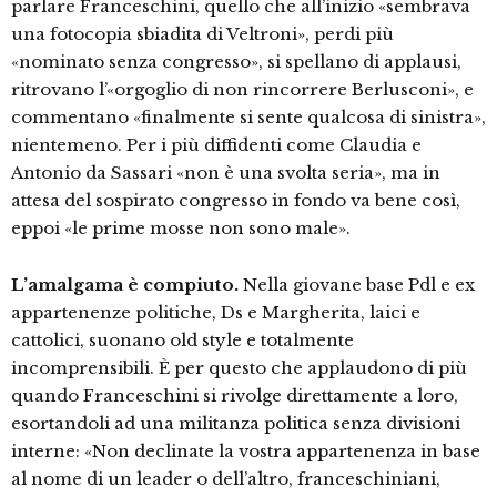
parlare Franceschini, quello che all’inizio «sembrava
una fotocopia sbiadita di Veltroni», perdi più
«nominato senza congresso», si spellano di applausi,
ritrovano l’«orgoglio di non rincorrere Berlusconi», e
commentano «finalmente si sente qualcosa di sinistra»,
nientemeno. Per i più diffidenti come Claudia e
Antonio da Sassari «non è una svolta seria», ma in
attesa del sospirato congresso in fondo va bene così,
eppoi «le prime mosse non sono male».
L’amalgama è compiuto.
Nella giovane base Pdl e ex
appartenenze politiche, Ds e Margherita, laici e
cattolici, suonano old style e totalmente
incomprensibili. È per questo che applaudono di più
quando Franceschini si rivolge direttamente a loro,
esortandoli ad una militanza politica senza divisioni
interne: «Non declinate la vostra appartenenza in base
al nome di un leader o dell’altro, franceschiniani,