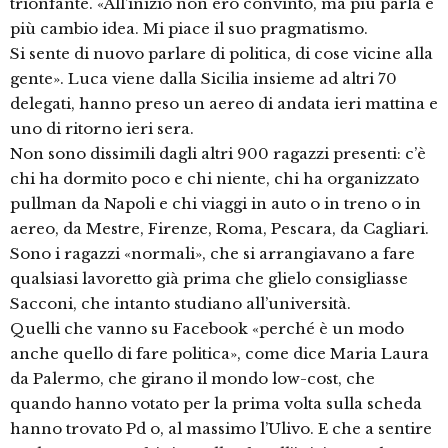
trionfante. «All’inizio non ero convinto, ma più parla e
più cambio idea. Mi piace il suo pragmatismo.
Si sente di nuovo parlare di politica, di cose vicine alla
gente». Luca viene dalla Sicilia insieme ad altri 70
delegati, hanno preso un aereo di andata ieri mattina e
uno di ritorno ieri sera.
Non sono dissimili dagli altri 900 ragazzi presenti: c’è
chi ha dormito poco e chi niente, chi ha organizzato
pullman da Napoli e chi viaggi in auto o in treno o in
aereo, da Mestre, Firenze, Roma, Pescara, da Cagliari.
Sono i ragazzi «normali», che si arrangiavano a fare
qualsiasi lavoretto già prima che glielo consigliasse
Sacconi, che intanto studiano all’università.
Quelli che vanno su Facebook «perché è un modo
anche quello di fare politica», come dice Maria Laura
da Palermo, che girano il mondo low-cost, che
quando hanno votato per la prima volta sulla scheda
hanno trovato Pd o, al massimo l’Ulivo. E che a sentire