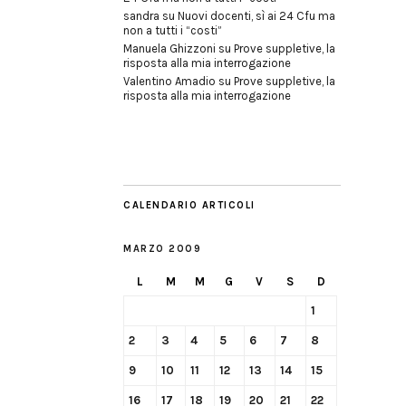
sandra
su
Nuovi docenti, sì ai 24 Cfu ma
non a tutti i “costi”
Manuela Ghizzoni
su
Prove suppletive, la
risposta alla mia interrogazione
Valentino Amadio
su
Prove suppletive, la
risposta alla mia interrogazione
CALENDARIO ARTICOLI
MARZO 2009
L
M
M
G
V
S
D
1
2
3
4
5
6
7
8
9
10
11
12
13
14
15
16
17
18
19
20
21
22