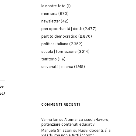
le nostre foto
(1)
memoria
(670)
newsletter
(42)
pari opportunità | diritti
(2.477)
partito democratico
(2.870)
politica italiana
(7.352)
scuola | formazione
(3.214)
territorio
(116)
università | ricerca
(1.919)
IVO
 PD
COMMENTI RECENTI
Vanna Iori
su
Alternanza scuola-lavoro,
potenziare contenuti educativi
Manuela Ghizzoni
su
Nuovi docenti, sì ai
24 Cfu ma non a tutti i “costi”