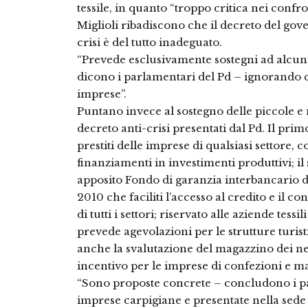
tessile, in quanto “troppo critica nei confr
Miglioli ribadiscono che il decreto del gove
crisi è del tutto inadeguato.
“Prevede esclusivamente sostegni ad alcuni
dicono i parlamentari del Pd – ignorando 
imprese”.
Puntano invece al sostegno delle piccole 
decreto anti-crisi presentati dal Pd. Il prim
prestiti delle imprese di qualsiasi settore, 
finanziamenti in investimenti produttivi; i
apposito Fondo di garanzia interbancario di 
2010 che faciliti l’accesso al credito e il 
di tutti i settori; riservato alle aziende tes
prevede agevolazioni per le strutture turis
anche la svalutazione del magazzino dei ne
incentivo per le imprese di confezioni e ma
“Sono proposte concrete – concludono i pa
imprese carpigiane e presentate nella sede i