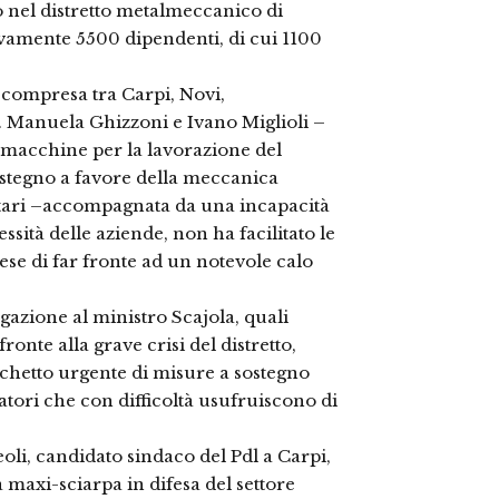
o nel distretto metalmeccanico di
amente 5500 dipendenti, di cui 1100
a compresa tra Carpi, Novi,
. Manuela Ghizzoni e Ivano Miglioli –
 macchine per la lavorazione del
sostegno a favore della meccanica
tari –accompagnata da una incapacità
essità delle aziende, non ha facilitato le
se di far fronte ad un notevole calo
gazione al ministro Scajola, quali
onte alla grave crisi del distretto,
cchetto urgente di misure a sostegno
atori che con difficoltà usufruiscono di
oli, candidato sindaco del Pdl a Carpi,
a maxi-sciarpa in difesa del settore