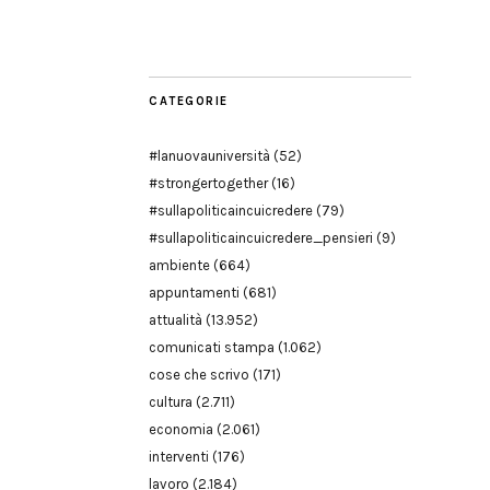
Modena
CATEGORIE
#lanuovauniversità
(52)
#strongertogether
(16)
#sullapoliticaincuicredere
(79)
#sullapoliticaincuicredere_pensieri
(9)
ambiente
(664)
appuntamenti
(681)
attualità
(13.952)
comunicati stampa
(1.062)
cose che scrivo
(171)
cultura
(2.711)
economia
(2.061)
interventi
(176)
lavoro
(2.184)