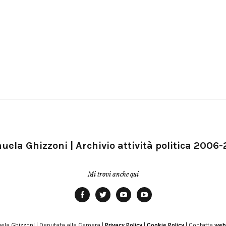
ela Ghizzoni | Archivio attività politica 2006
Mi trovi anche qui
Facebook
Twitter
YouTube
YouTube
Manu
PD
Modena
ela Ghizzoni | Deputata alla Camera |
Privacy Policy
|
Cookie Policy
| Contatta
web