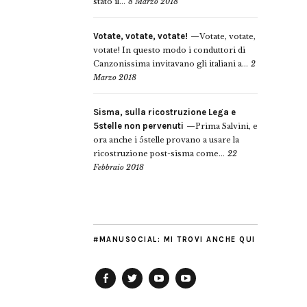
stato il...
8 Marzo 2018
Votate, votate, votate!
Votate, votate,
votate! In questo modo i conduttori di
Canzonissima invitavano gli italiani a...
2
Marzo 2018
Sisma, sulla ricostruzione Lega e
5stelle non pervenuti
Prima Salvini, e
ora anche i 5stelle provano a usare la
ricostruzione post-sisma come...
22
Febbraio 2018
#MANUSOCIAL: MI TROVI ANCHE QUI
Facebook
Twitter
YouTube
YouTube
Manu
PD