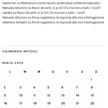
Vanna Iori
su
Alternanza scuola-lavoro, potenziare contenuti educativi
Manuela Ghizzoni
su
Nuovi docenti, sì ai 24 Cfu ma non a tutti i “costi”
sandra
su
Nuovi docenti, sì ai 24 Cfu ma non a tutti i “costi”
Manuela Ghizzoni
su
Prove suppletive, la risposta alla mia interrogazione
Valentino Amadio
su
Prove suppletive, la risposta alla mia interrogazione
CALENDARIO ARTICOLI
MARZO 2009
L
M
M
G
V
S
D
1
2
3
4
5
6
7
8
9
10
11
12
13
14
15
16
17
18
19
20
21
22