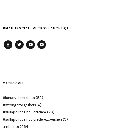
#MANUSOCIAL: MI TROVI ANCHE QUI
Facebook
Twitter
YouTube
YouTube
Manu
PD
Modena
CATEGORIE
#lanuovauniversità
(52)
#strongertogether
(16)
#sullapoliticaincuicredere
(79)
#sullapoliticaincuicredere_pensieri
(9)
ambiente
(664)