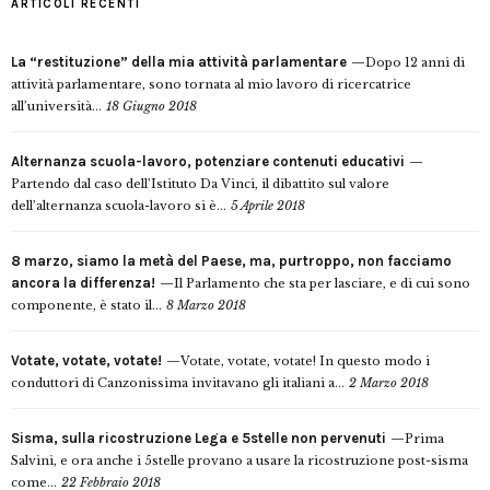
ARTICOLI RECENTI
La “restituzione” della mia attività parlamentare
Dopo 12 anni di
attività parlamentare, sono tornata al mio lavoro di ricercatrice
all’università...
18 Giugno 2018
Alternanza scuola-lavoro, potenziare contenuti educativi
Partendo dal caso dell’Istituto Da Vinci, il dibattito sul valore
dell’alternanza scuola-lavoro si è...
5 Aprile 2018
8 marzo, siamo la metà del Paese, ma, purtroppo, non facciamo
ancora la differenza!
Il Parlamento che sta per lasciare, e di cui sono
componente, è stato il...
8 Marzo 2018
Votate, votate, votate!
Votate, votate, votate! In questo modo i
conduttori di Canzonissima invitavano gli italiani a...
2 Marzo 2018
Sisma, sulla ricostruzione Lega e 5stelle non pervenuti
Prima
Salvini, e ora anche i 5stelle provano a usare la ricostruzione post-sisma
come...
22 Febbraio 2018