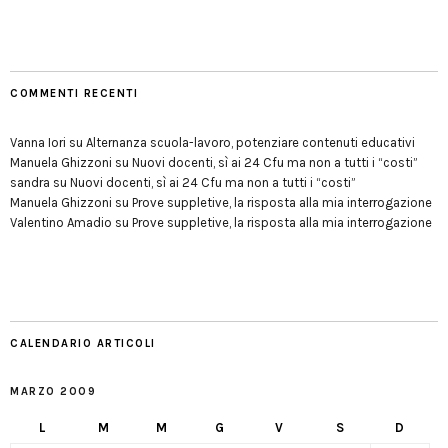
COMMENTI RECENTI
Vanna Iori
su
Alternanza scuola-lavoro, potenziare contenuti educativi
Manuela Ghizzoni
su
Nuovi docenti, sì ai 24 Cfu ma non a tutti i “costi”
sandra
su
Nuovi docenti, sì ai 24 Cfu ma non a tutti i “costi”
Manuela Ghizzoni
su
Prove suppletive, la risposta alla mia interrogazione
Valentino Amadio
su
Prove suppletive, la risposta alla mia interrogazione
CALENDARIO ARTICOLI
MARZO 2009
L
M
M
G
V
S
D