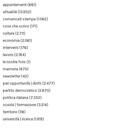
appuntamenti
(681)
attualità
(13.952)
comunicati stampa
(1.062)
cose che scrivo
(171)
cultura
(2.711)
economia
(2.061)
interventi
(176)
lavoro
(2.184)
le nostre foto
(1)
memoria
(670)
newsletter
(42)
pari opportunità | diritti
(2.477)
partito democratico
(2.870)
politica italiana
(7.352)
scuola | formazione
(3.214)
territorio
(116)
università | ricerca
(1.919)