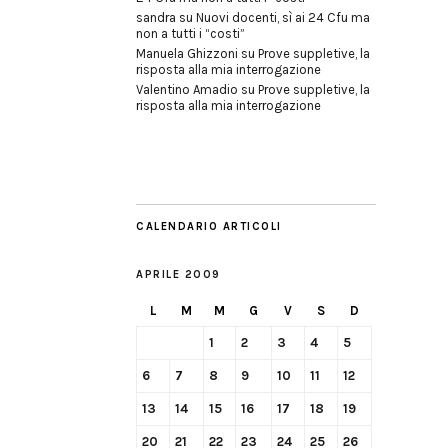
sandra
su
Nuovi docenti, sì ai 24 Cfu ma
non a tutti i “costi”
Manuela Ghizzoni
su
Prove suppletive, la
risposta alla mia interrogazione
Valentino Amadio
su
Prove suppletive, la
risposta alla mia interrogazione
CALENDARIO ARTICOLI
APRILE 2009
L
M
M
G
V
S
D
1
2
3
4
5
6
7
8
9
10
11
12
13
14
15
16
17
18
19
20
21
22
23
24
25
26