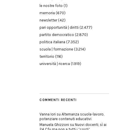
le nostre foto
(1)
memoria
(670)
newsletter
(42)
pari opportunità | diritti
(2.477)
partito democratico
(2.870)
politica italiana
(7.352)
scuola | formazione
(3.214)
territorio
(116)
università | ricerca
(1.919)
COMMENTI RECENTI
Vanna Iori
su
Alternanza scuola-lavoro,
potenziare contenuti educativi
Manuela Ghizzoni
su
Nuovi docenti, sì ai
24 Cfu ma non a tutti i “costi”