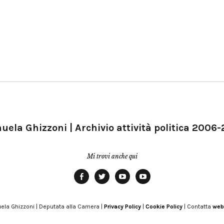
ela Ghizzoni | Archivio attività politica 2006
Mi trovi anche qui
Facebook
Twitter
YouTube
YouTube
Manu
PD
Modena
ela Ghizzoni | Deputata alla Camera |
Privacy Policy
|
Cookie Policy
| Contatta
web