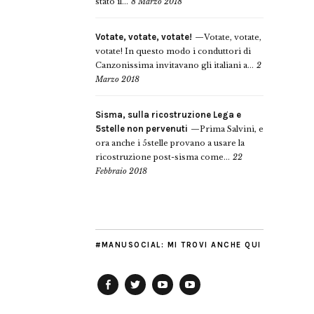
stato il...
8 Marzo 2018
Votate, votate, votate!
Votate, votate,
votate! In questo modo i conduttori di
Canzonissima invitavano gli italiani a...
2
Marzo 2018
Sisma, sulla ricostruzione Lega e
5stelle non pervenuti
Prima Salvini, e
ora anche i 5stelle provano a usare la
ricostruzione post-sisma come...
22
Febbraio 2018
#MANUSOCIAL: MI TROVI ANCHE QUI
Facebook
Twitter
YouTube
YouTube
Manu
PD