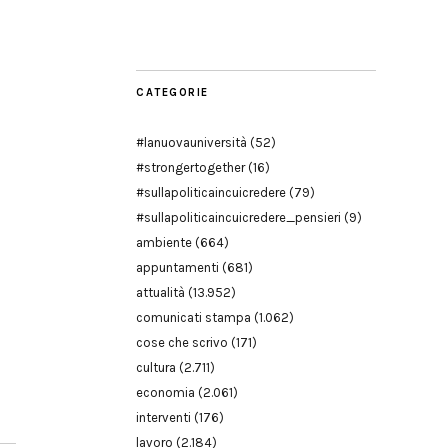
Modena
CATEGORIE
#lanuovauniversità
(52)
#strongertogether
(16)
#sullapoliticaincuicredere
(79)
#sullapoliticaincuicredere_pensieri
(9)
ambiente
(664)
appuntamenti
(681)
attualità
(13.952)
comunicati stampa
(1.062)
cose che scrivo
(171)
cultura
(2.711)
economia
(2.061)
interventi
(176)
lavoro
(2.184)