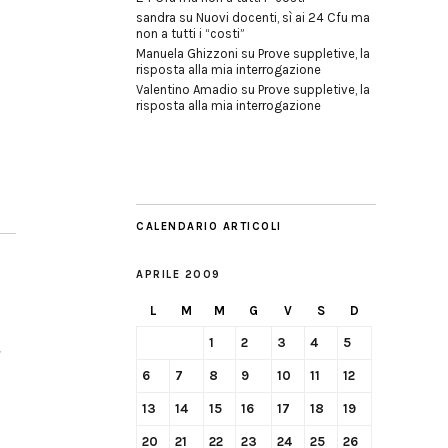
sandra
su
Nuovi docenti, sì ai 24 Cfu ma
non a tutti i “costi”
Manuela Ghizzoni
su
Prove suppletive, la
risposta alla mia interrogazione
Valentino Amadio
su
Prove suppletive, la
risposta alla mia interrogazione
CALENDARIO ARTICOLI
APRILE 2009
L
M
M
G
V
S
D
1
2
3
4
5
6
7
8
9
10
11
12
13
14
15
16
17
18
19
20
21
22
23
24
25
26