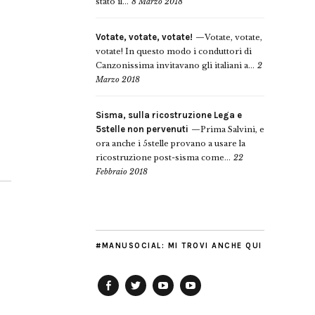
stato il...
8 Marzo 2018
Votate, votate, votate!
Votate, votate,
votate! In questo modo i conduttori di
Canzonissima invitavano gli italiani a...
2
Marzo 2018
Sisma, sulla ricostruzione Lega e
5stelle non pervenuti
Prima Salvini, e
ora anche i 5stelle provano a usare la
ricostruzione post-sisma come...
22
Febbraio 2018
#MANUSOCIAL: MI TROVI ANCHE QUI
Facebook
Twitter
YouTube
YouTube
Manu
PD