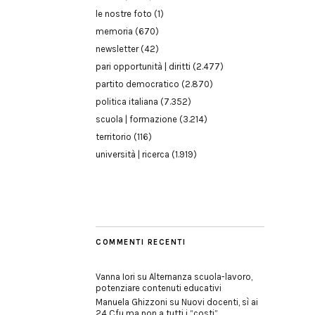
le nostre foto
(1)
memoria
(670)
newsletter
(42)
pari opportunità | diritti
(2.477)
partito democratico
(2.870)
politica italiana
(7.352)
scuola | formazione
(3.214)
territorio
(116)
università | ricerca
(1.919)
COMMENTI RECENTI
Vanna Iori
su
Alternanza scuola-lavoro,
potenziare contenuti educativi
Manuela Ghizzoni
su
Nuovi docenti, sì ai
24 Cfu ma non a tutti i “costi”