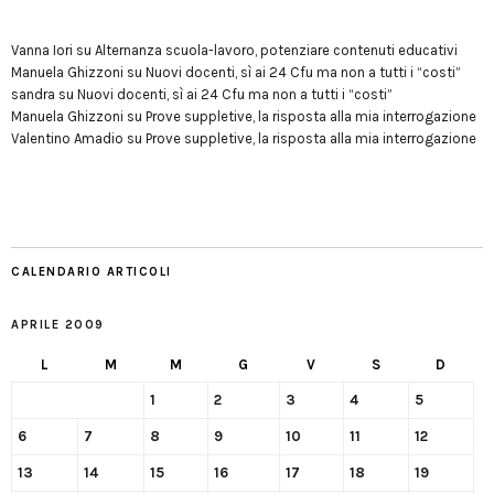
Vanna Iori
su
Alternanza scuola-lavoro, potenziare contenuti educativi
Manuela Ghizzoni
su
Nuovi docenti, sì ai 24 Cfu ma non a tutti i “costi”
sandra
su
Nuovi docenti, sì ai 24 Cfu ma non a tutti i “costi”
Manuela Ghizzoni
su
Prove suppletive, la risposta alla mia interrogazione
Valentino Amadio
su
Prove suppletive, la risposta alla mia interrogazione
CALENDARIO ARTICOLI
APRILE 2009
L
M
M
G
V
S
D
1
2
3
4
5
6
7
8
9
10
11
12
13
14
15
16
17
18
19