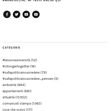
#MANUSOCIAL: MI TROVI ANCHE QUI
Facebook
Twitter
YouTube
YouTube
Manu
PD
Modena
CATEGORIE
#lanuovauniversità
(52)
#strongertogether
(16)
#sullapoliticaincuicredere
(79)
#sullapoliticaincuicredere_pensieri
(9)
ambiente
(664)
appuntamenti
(681)
attualità
(13.952)
comunicati stampa
(1.062)
cose che scrivo
(171)