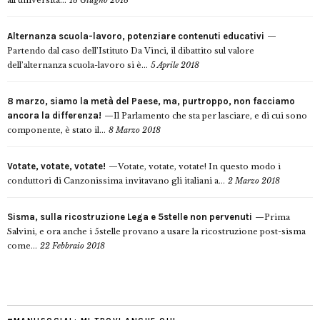
all’università...
18 Giugno 2018
Alternanza scuola-lavoro, potenziare contenuti educativi
Partendo dal caso dell’Istituto Da Vinci, il dibattito sul valore
dell’alternanza scuola-lavoro si è...
5 Aprile 2018
8 marzo, siamo la metà del Paese, ma, purtroppo, non facciamo
ancora la differenza!
Il Parlamento che sta per lasciare, e di cui sono
componente, è stato il...
8 Marzo 2018
Votate, votate, votate!
Votate, votate, votate! In questo modo i
conduttori di Canzonissima invitavano gli italiani a...
2 Marzo 2018
Sisma, sulla ricostruzione Lega e 5stelle non pervenuti
Prima
Salvini, e ora anche i 5stelle provano a usare la ricostruzione post-sisma
come...
22 Febbraio 2018