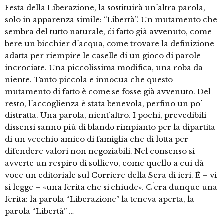
Festa della Liberazione, la sostituirà un´altra parola,
solo in apparenza simile: “Libertà”. Un mutamento che
sembra del tutto naturale, di fatto già avvenuto, come
bere un bicchier d´acqua, come trovare la definizione
adatta per riempire le caselle di un gioco di parole
incrociate. Una piccolissima modifica, una roba da
niente. Tanto piccola e innocua che questo
mutamento di fatto è come se fosse già avvenuto. Del
resto, l´accoglienza è stata benevola, perfino un po´
distratta. Una parola, nient´altro. I pochi, prevedibili
dissensi sanno più di blando rimpianto per la dipartita
di un vecchio amico di famiglia che di lotta per
difendere valori non negoziabili. Nel consenso si
avverte un respiro di sollievo, come quello a cui dà
voce un editoriale sul Corriere della Sera di ieri. È – vi
si legge – «una ferita che si chiude». C´era dunque una
ferita: la parola “Liberazione” la teneva aperta, la
parola “Libertà” …