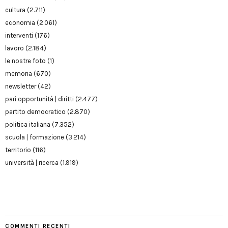
cultura
(2.711)
economia
(2.061)
interventi
(176)
lavoro
(2.184)
le nostre foto
(1)
memoria
(670)
newsletter
(42)
pari opportunità | diritti
(2.477)
partito democratico
(2.870)
politica italiana
(7.352)
scuola | formazione
(3.214)
territorio
(116)
università | ricerca
(1.919)
COMMENTI RECENTI