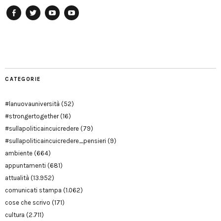
Facebook
Twitter
YouTube
YouTube
Manu
PD
Modena
CATEGORIE
#lanuovauniversità
(52)
#strongertogether
(16)
#sullapoliticaincuicredere
(79)
#sullapoliticaincuicredere_pensieri
(9)
ambiente
(664)
appuntamenti
(681)
attualità
(13.952)
comunicati stampa
(1.062)
cose che scrivo
(171)
cultura
(2.711)