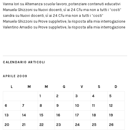
Vanna Iori
su
Alternanza scuola-lavoro, potenziare contenuti educativi
Manuela Ghizzoni
su
Nuovi docenti, sì ai 24 Cfu ma non a tutti i “costi”
sandra
su
Nuovi docenti, sì ai 24 Cfu ma non a tutti i “costi”
Manuela Ghizzoni
su
Prove suppletive, la risposta alla mia interrogazione
Valentino Amadio
su
Prove suppletive, la risposta alla mia interrogazione
CALENDARIO ARTICOLI
APRILE 2009
L
M
M
G
V
S
D
1
2
3
4
5
6
7
8
9
10
11
12
13
14
15
16
17
18
19
20
21
22
23
24
25
26