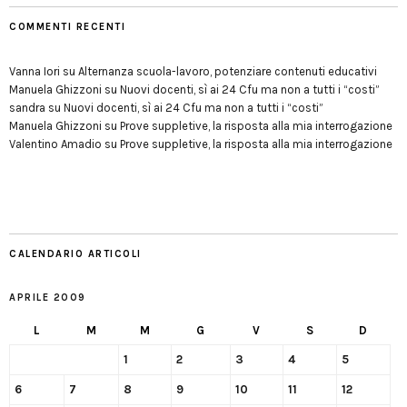
COMMENTI RECENTI
Vanna Iori
su
Alternanza scuola-lavoro, potenziare contenuti educativi
Manuela Ghizzoni
su
Nuovi docenti, sì ai 24 Cfu ma non a tutti i “costi”
sandra
su
Nuovi docenti, sì ai 24 Cfu ma non a tutti i “costi”
Manuela Ghizzoni
su
Prove suppletive, la risposta alla mia interrogazione
Valentino Amadio
su
Prove suppletive, la risposta alla mia interrogazione
CALENDARIO ARTICOLI
APRILE 2009
L
M
M
G
V
S
D
1
2
3
4
5
6
7
8
9
10
11
12