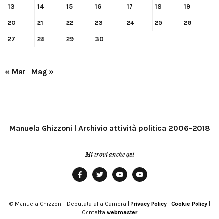
13
14
15
16
17
18
19
20
21
22
23
24
25
26
27
28
29
30
« Mar
Mag »
Manuela Ghizzoni | Archivio attività politica 2006-2018
Mi trovi anche qui
Facebook
Twitter
YouTube
YouTube
Manu
PD
Modena
© Manuela Ghizzoni | Deputata alla Camera |
Privacy Policy
|
Cookie Policy
|
Contatta
webmaster