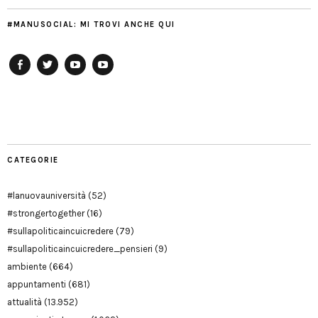
#MANUSOCIAL: MI TROVI ANCHE QUI
Facebook
Twitter
YouTube
YouTube
Manu
PD
Modena
CATEGORIE
#lanuovauniversità
(52)
#strongertogether
(16)
#sullapoliticaincuicredere
(79)
#sullapoliticaincuicredere_pensieri
(9)
ambiente
(664)
appuntamenti
(681)
attualità
(13.952)