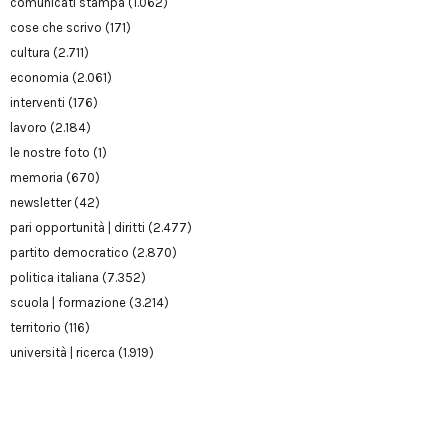
comunicati stampa
(1.062)
cose che scrivo
(171)
cultura
(2.711)
economia
(2.061)
interventi
(176)
lavoro
(2.184)
le nostre foto
(1)
memoria
(670)
newsletter
(42)
pari opportunità | diritti
(2.477)
partito democratico
(2.870)
politica italiana
(7.352)
scuola | formazione
(3.214)
territorio
(116)
università | ricerca
(1.919)