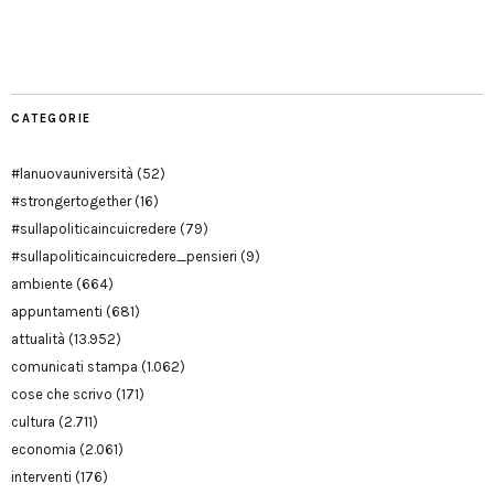
Manu
PD
Modena
CATEGORIE
#lanuovauniversità
(52)
#strongertogether
(16)
#sullapoliticaincuicredere
(79)
#sullapoliticaincuicredere_pensieri
(9)
ambiente
(664)
appuntamenti
(681)
attualità
(13.952)
comunicati stampa
(1.062)
cose che scrivo
(171)
cultura
(2.711)
economia
(2.061)
interventi
(176)