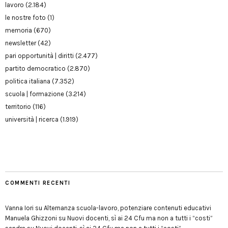
lavoro
(2.184)
le nostre foto
(1)
memoria
(670)
newsletter
(42)
pari opportunità | diritti
(2.477)
partito democratico
(2.870)
politica italiana
(7.352)
scuola | formazione
(3.214)
territorio
(116)
università | ricerca
(1.919)
COMMENTI RECENTI
Vanna Iori
su
Alternanza scuola-lavoro, potenziare contenuti educativi
Manuela Ghizzoni
su
Nuovi docenti, sì ai 24 Cfu ma non a tutti i “costi”