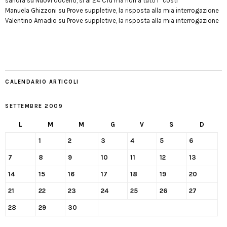
sandra
su
Nuovi docenti, sì ai 24 Cfu ma non a tutti i “costi”
Manuela Ghizzoni
su
Prove suppletive, la risposta alla mia interrogazione
Valentino Amadio
su
Prove suppletive, la risposta alla mia interrogazione
CALENDARIO ARTICOLI
SETTEMBRE 2009
L
M
M
G
V
S
D
1
2
3
4
5
6
7
8
9
10
11
12
13
14
15
16
17
18
19
20
21
22
23
24
25
26
27
28
29
30