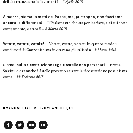
dell’alternanza scuola-lavoro si è...
5 Aprile 2018
8 marzo, siamo la metà del Paese, ma, purtroppo, non facciamo
ancora la differenza!
Il Parlamento che sta per lasciare, e di cui sono
componente, è stato il...
8 Marzo 2018
Votate, votate, votate!
Votate, votate, votate! In questo modo i
conduttori di Canzonissima invitavano gli italiani a...
2 Marzo 2018
Sisma, sulla ricostruzione Lega e 5stelle non pervenuti
Prima
Salvini, e ora anche i 5stelle provano a usare la ricostruzione post-sisma
come...
22 Febbraio 2018
#MANUSOCIAL: MI TROVI ANCHE QUI
Facebook
Twitter
YouTube
YouTube