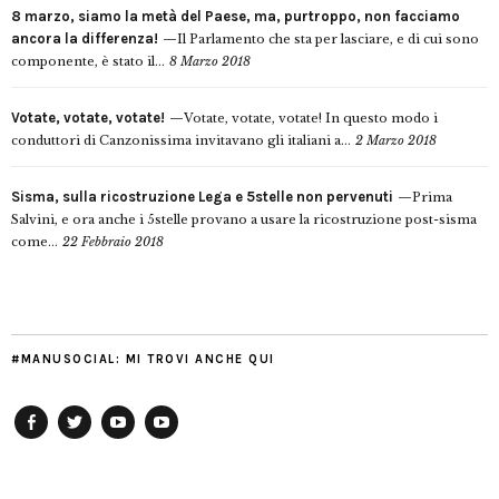
8 marzo, siamo la metà del Paese, ma, purtroppo, non facciamo
ancora la differenza!
Il Parlamento che sta per lasciare, e di cui sono
componente, è stato il...
8 Marzo 2018
Votate, votate, votate!
Votate, votate, votate! In questo modo i
conduttori di Canzonissima invitavano gli italiani a...
2 Marzo 2018
Sisma, sulla ricostruzione Lega e 5stelle non pervenuti
Prima
Salvini, e ora anche i 5stelle provano a usare la ricostruzione post-sisma
come...
22 Febbraio 2018
#MANUSOCIAL: MI TROVI ANCHE QUI
Facebook
Twitter
YouTube
YouTube
Manu
PD
Modena