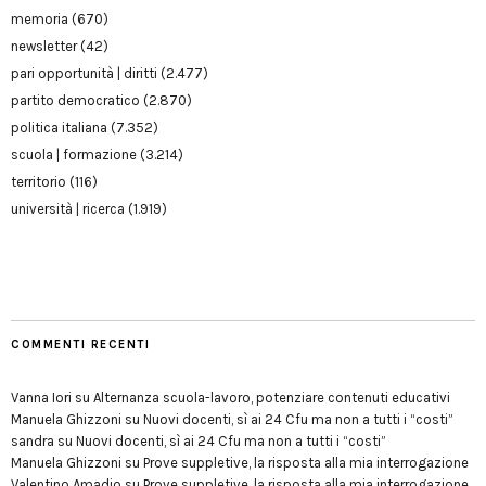
memoria
(670)
newsletter
(42)
pari opportunità | diritti
(2.477)
partito democratico
(2.870)
politica italiana
(7.352)
scuola | formazione
(3.214)
territorio
(116)
università | ricerca
(1.919)
COMMENTI RECENTI
Vanna Iori
su
Alternanza scuola-lavoro, potenziare contenuti educativi
Manuela Ghizzoni
su
Nuovi docenti, sì ai 24 Cfu ma non a tutti i “costi”
sandra
su
Nuovi docenti, sì ai 24 Cfu ma non a tutti i “costi”
Manuela Ghizzoni
su
Prove suppletive, la risposta alla mia interrogazione
Valentino Amadio
su
Prove suppletive, la risposta alla mia interrogazione