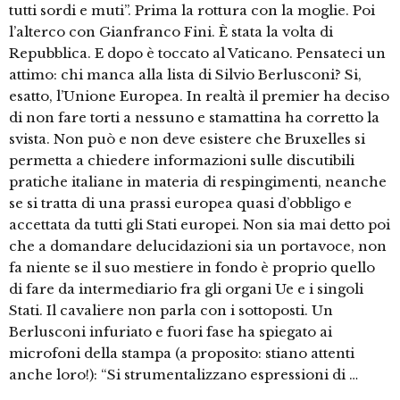
tutti sordi e muti”. Prima la rottura con la moglie. Poi
l’alterco con Gianfranco Fini. È stata la volta di
Repubblica. E dopo è toccato al Vaticano. Pensateci un
attimo: chi manca alla lista di Silvio Berlusconi? Si,
esatto, l’Unione Europea. In realtà il premier ha deciso
di non fare torti a nessuno e stamattina ha corretto la
svista. Non può e non deve esistere che Bruxelles si
permetta a chiedere informazioni sulle discutibili
pratiche italiane in materia di respingimenti, neanche
se si tratta di una prassi europea quasi d’obbligo e
accettata da tutti gli Stati europei. Non sia mai detto poi
che a domandare delucidazioni sia un portavoce, non
fa niente se il suo mestiere in fondo è proprio quello
di fare da intermediario fra gli organi Ue e i singoli
Stati. Il cavaliere non parla con i sottoposti. Un
Berlusconi infuriato e fuori fase ha spiegato ai
microfoni della stampa (a proposito: stiano attenti
anche loro!): “Si strumentalizzano espressioni di …