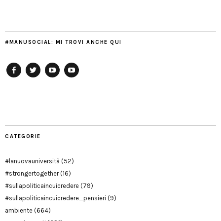
#MANUSOCIAL: MI TROVI ANCHE QUI
Facebook
Twitter
YouTube
YouTube
Manu
PD
Modena
CATEGORIE
#lanuovauniversità
(52)
#strongertogether
(16)
#sullapoliticaincuicredere
(79)
#sullapoliticaincuicredere_pensieri
(9)
ambiente
(664)