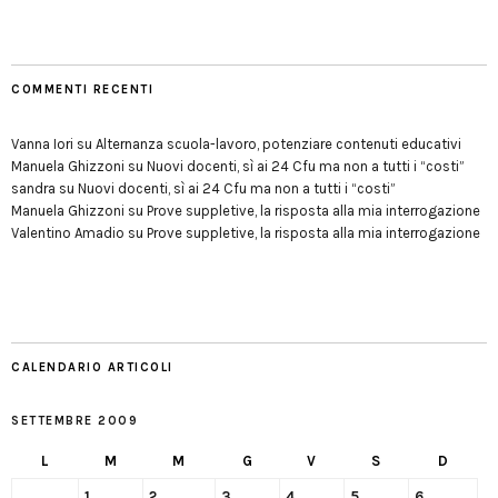
COMMENTI RECENTI
Vanna Iori
su
Alternanza scuola-lavoro, potenziare contenuti educativi
Manuela Ghizzoni
su
Nuovi docenti, sì ai 24 Cfu ma non a tutti i “costi”
sandra
su
Nuovi docenti, sì ai 24 Cfu ma non a tutti i “costi”
Manuela Ghizzoni
su
Prove suppletive, la risposta alla mia interrogazione
Valentino Amadio
su
Prove suppletive, la risposta alla mia interrogazione
CALENDARIO ARTICOLI
SETTEMBRE 2009
L
M
M
G
V
S
D
1
2
3
4
5
6