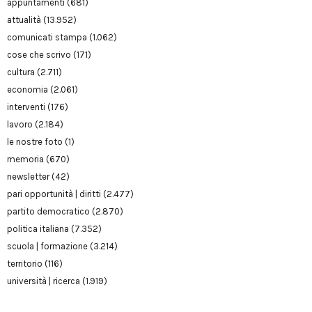
appuntamenti
(681)
attualità
(13.952)
comunicati stampa
(1.062)
cose che scrivo
(171)
cultura
(2.711)
economia
(2.061)
interventi
(176)
lavoro
(2.184)
le nostre foto
(1)
memoria
(670)
newsletter
(42)
pari opportunità | diritti
(2.477)
partito democratico
(2.870)
politica italiana
(7.352)
scuola | formazione
(3.214)
territorio
(116)
università | ricerca
(1.919)