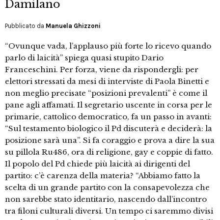
Damilano
Pubblicato da
Manuela Ghizzoni
“Ovunque vada, l’applauso più forte lo ricevo quando
parlo di laicità” spiega quasi stupito Dario
Franceschini. Per forza, viene da rispondergli: per
elettori stressati da mesi di interviste di Paola Binetti e
non meglio precisate “posizioni prevalenti” è come il
pane agli affamati. Il segretario uscente in corsa per le
primarie, cattolico democratico, fa un passo in avanti:
“Sul testamento biologico il Pd discuterà e deciderà: la
posizione sarà una”. Si fa coraggio e prova a dire la sua
su pillola Ru486, ora di religione, gay e coppie di fatto.
Il popolo del Pd chiede più laicità ai dirigenti del
partito: c’è carenza della materia? “Abbiamo fatto la
scelta di un grande partito con la consapevolezza che
non sarebbe stato identitario, nascendo dall’incontro
tra filoni culturali diversi. Un tempo ci saremmo divisi