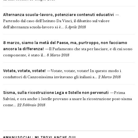
Alternanza scuola-lavoro, potenziare contenuti educativi
Partendo dal caso dell’Istituto Da Vinci, il dibattito sul valore
dell’alternanza scuola-lavoro si è...
5 Aprile 2018
8 marzo, siamo la metà del Paese, ma, purtroppo, non facciamo
ancora la differenza!
Il Parlamento che sta per lasciare, e di cui sono
componente, è stato il...
8 Marzo 2018
Votate, votate, votate!
Votate, votate, votate! In questo modo i
conduttori di Canzonissima invitavano gli italiani a...
2 Marzo 2018
Sisma, sulla ricostruzione Lega e 5stelle non pervenuti
Prima
Salvini, e ora anche i 5stelle provano a usare la ricostruzione post-sisma
come...
22 Febbraio 2018
#MANUSOCIAL: MI TROVI ANCHE QUI