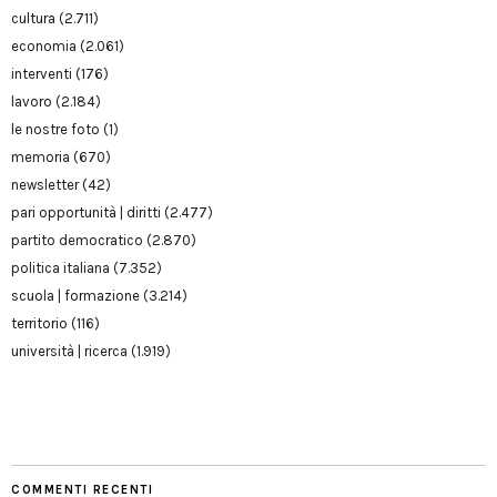
cultura
(2.711)
economia
(2.061)
interventi
(176)
lavoro
(2.184)
le nostre foto
(1)
memoria
(670)
newsletter
(42)
pari opportunità | diritti
(2.477)
partito democratico
(2.870)
politica italiana
(7.352)
scuola | formazione
(3.214)
territorio
(116)
università | ricerca
(1.919)
COMMENTI RECENTI