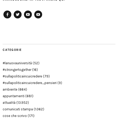
Facebook
Twitter
YouTube
YouTube
Manu
PD
Modena
CATEGORIE
#lanuovauniversità
(52)
#strongertogether
(16)
#sullapoliticaincuicredere
(79)
#sullapoliticaincuicredere_pensieri
(9)
ambiente
(664)
appuntamenti
(681)
attualità
(13.952)
comunicati stampa
(1.062)
cose che scrivo
(171)