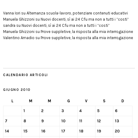
Vanna Iori
su
Alternanza scuola-lavoro, potenziare contenuti educativi
Manuela Ghizzoni
su
Nuovi docenti, sì ai 24 Cfu ma non a tutti i “costi”
sandra
su
Nuovi docenti, sì ai 24 Cfu ma non a tutti i “costi”
Manuela Ghizzoni
su
Prove suppletive, la risposta alla mia interrogazione
Valentino Amadio
su
Prove suppletive, la risposta alla mia interrogazione
CALENDARIO ARTICOLI
GIUGNO 2010
L
M
M
G
V
S
D
1
2
3
4
5
6
7
8
9
10
11
12
13
14
15
16
17
18
19
20