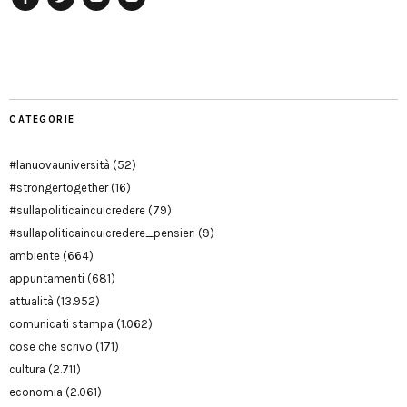
Facebook
Twitter
YouTube
YouTube
Manu
PD
Modena
CATEGORIE
#lanuovauniversità
(52)
#strongertogether
(16)
#sullapoliticaincuicredere
(79)
#sullapoliticaincuicredere_pensieri
(9)
ambiente
(664)
appuntamenti
(681)
attualità
(13.952)
comunicati stampa
(1.062)
cose che scrivo
(171)
cultura
(2.711)
economia
(2.061)