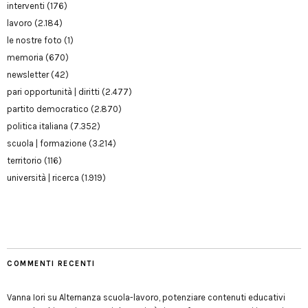
interventi
(176)
lavoro
(2.184)
le nostre foto
(1)
memoria
(670)
newsletter
(42)
pari opportunità | diritti
(2.477)
partito democratico
(2.870)
politica italiana
(7.352)
scuola | formazione
(3.214)
territorio
(116)
università | ricerca
(1.919)
COMMENTI RECENTI
Vanna Iori
su
Alternanza scuola-lavoro, potenziare contenuti educativi