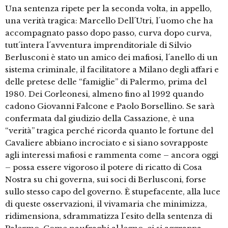
Una sentenza ripete per la seconda volta, in appello,
una verità tragica: Marcello Dell´Utri, l´uomo che ha
accompagnato passo dopo passo, curva dopo curva,
tutt´intera l´avventura imprenditoriale di Silvio
Berlusconi è stato un amico dei mafiosi, l´anello di un
sistema criminale, il facilitatore a Milano degli affari e
delle pretese delle “famiglie” di Palermo, prima del
1980. Dei Corleonesi, almeno fino al 1992 quando
cadono Giovanni Falcone e Paolo Borsellino. Se sarà
confermata dal giudizio della Cassazione, è una
“verità” tragica perché ricorda quanto le fortune del
Cavaliere abbiano incrociato e si siano sovrapposte
agli interessi mafiosi e rammenta come – ancora oggi
– possa essere vigoroso il potere di ricatto di Cosa
Nostra su chi governa, sui soci di Berlusconi, forse
sullo stesso capo del governo. È stupefacente, alla luce
di queste osservazioni, il vivamaria che minimizza,
ridimensiona, sdrammatizza l´esito della sentenza di