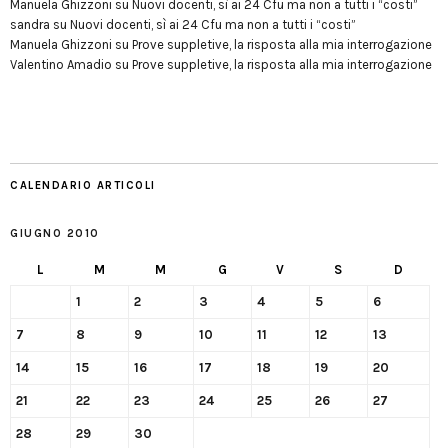
Manuela Ghizzoni
su
Nuovi docenti, sì ai 24 Cfu ma non a tutti i “costi”
sandra
su
Nuovi docenti, sì ai 24 Cfu ma non a tutti i “costi”
Manuela Ghizzoni
su
Prove suppletive, la risposta alla mia interrogazione
Valentino Amadio
su
Prove suppletive, la risposta alla mia interrogazione
CALENDARIO ARTICOLI
GIUGNO 2010
L
M
M
G
V
S
D
1
2
3
4
5
6
7
8
9
10
11
12
13
14
15
16
17
18
19
20
21
22
23
24
25
26
27
28
29
30