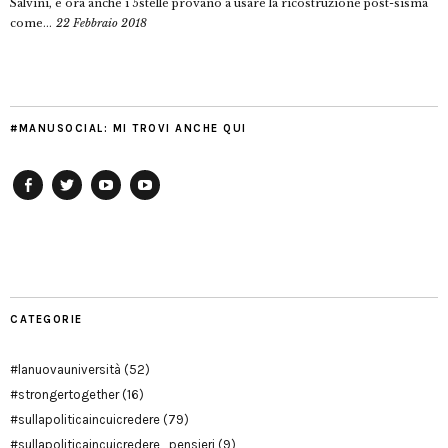
Salvini, e ora anche i 5stelle provano a usare la ricostruzione post-sisma
come...
22 Febbraio 2018
#MANUSOCIAL: MI TROVI ANCHE QUI
Facebook
Twitter
YouTube
YouTube
Manu
PD
Modena
CATEGORIE
#lanuovauniversità
(52)
#strongertogether
(16)
#sullapoliticaincuicredere
(79)
#sullapoliticaincuicredere_pensieri
(9)