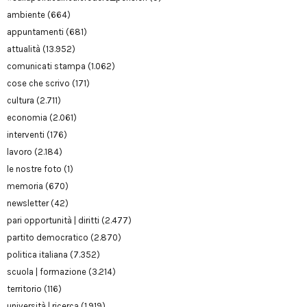
ambiente
(664)
appuntamenti
(681)
attualità
(13.952)
comunicati stampa
(1.062)
cose che scrivo
(171)
cultura
(2.711)
economia
(2.061)
interventi
(176)
lavoro
(2.184)
le nostre foto
(1)
memoria
(670)
newsletter
(42)
pari opportunità | diritti
(2.477)
partito democratico
(2.870)
politica italiana
(7.352)
scuola | formazione
(3.214)
territorio
(116)
università | ricerca
(1.919)