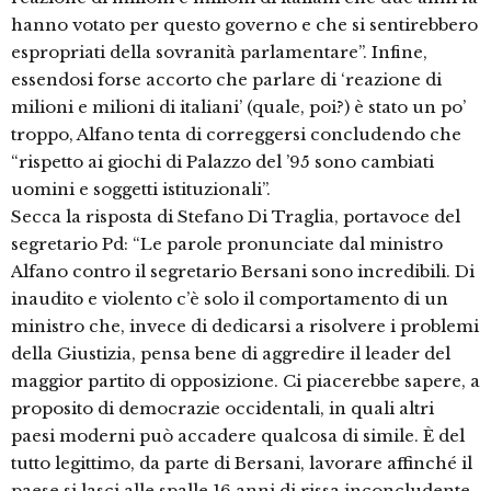
hanno votato per questo governo e che si sentirebbero
espropriati della sovranità parlamentare”. Infine,
essendosi forse accorto che parlare di ‘reazione di
milioni e milioni di italiani’ (quale, poi?) è stato un po’
troppo, Alfano tenta di correggersi concludendo che
“rispetto ai giochi di Palazzo del ’95 sono cambiati
uomini e soggetti istituzionali”.
Secca la risposta di Stefano Di Traglia, portavoce del
segretario Pd: “Le parole pronunciate dal ministro
Alfano contro il segretario Bersani sono incredibili. Di
inaudito e violento c’è solo il comportamento di un
ministro che, invece di dedicarsi a risolvere i problemi
della Giustizia, pensa bene di aggredire il leader del
maggior partito di opposizione. Ci piacerebbe sapere, a
proposito di democrazie occidentali, in quali altri
paesi moderni può accadere qualcosa di simile. È del
tutto legittimo, da parte di Bersani, lavorare affinché il
paese si lasci alle spalle 16 anni di rissa inconcludente