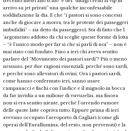
trecento metri allo scalo” e dei “disagi creati ai vip in
arrivo su jet privati” una qualche inconfessabile
soddisfazione la dia. E che “i pastori si sono concessi
anche di giocare a morra, tra le proteste dei passeggeri
imbufaliti” – sia detto da passeggero). Sta di fatto che l
´argomento addotto da chi sceglie queste forme di lotta
– “è l´unico modo per far sì che si parli di noi” – non è
mai stato così fondato. Fino a ieri chi aveva sentito
parlare del “Movimento dei pastori sardi”? Più o meno
nessuno, per due ragioni essenziali, perché sono sardi,
e perché sono allevatori di ovini. Ora i pastori sardi,
come hanno confermato ieri, sanno usare
campanacci e fischi con l´indice e il mignolo in bocca
da far invidia a un milione di vuvuzelas, ma finora
non si era sentito niente, perché l´orrendo rumore
delle quote latte copriva tutto. Eppure prima di ieri
avevano occupato l´aeroporto di Cagliari (come gli
operai dell´Eurallumina, del resto, non pervenuti) e la