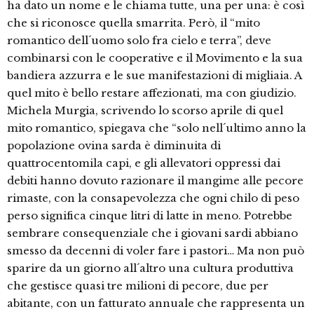
ha dato un nome e le chiama tutte, una per una: è così
che si riconosce quella smarrita. Però, il “mito
romantico dell´uomo solo fra cielo e terra”, deve
combinarsi con le cooperative e il Movimento e la sua
bandiera azzurra e le sue manifestazioni di migliaia. A
quel mito è bello restare affezionati, ma con giudizio.
Michela Murgia, scrivendo lo scorso aprile di quel
mito romantico, spiegava che “solo nell´ultimo anno la
popolazione ovina sarda è diminuita di
quattrocentomila capi, e gli allevatori oppressi dai
debiti hanno dovuto razionare il mangime alle pecore
rimaste, con la consapevolezza che ogni chilo di peso
perso significa cinque litri di latte in meno. Potrebbe
sembrare consequenziale che i giovani sardi abbiano
smesso da decenni di voler fare i pastori… Ma non può
sparire da un giorno all´altro una cultura produttiva
che gestisce quasi tre milioni di pecore, due per
abitante, con un fatturato annuale che rappresenta un