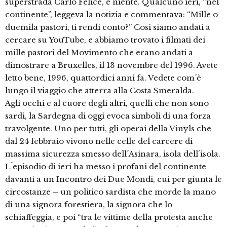
superstrada Carlo Felice, e niente. Qualcuno ieri, “nel
continente”, leggeva la notizia e commentava: “Mille o
duemila pastori, ti rendi conto?” Così siamo andati a
cercare su YouTube, e abbiamo trovato i filmati dei
mille pastori del Movimento che erano andati a
dimostrare a Bruxelles, il 13 novembre del 1996. Avete
letto bene, 1996, quattordici anni fa. Vedete com´è
lungo il viaggio che atterra alla Costa Smeralda.
Agli occhi e al cuore degli altri, quelli che non sono
sardi, la Sardegna di oggi evoca simboli di una forza
travolgente. Uno per tutti, gli operai della Vinyls che
dal 24 febbraio vivono nelle celle del carcere di
massima sicurezza smesso dell´Asinara, isola dell´isola.
L´episodio di ieri ha messo i profani del continente
davanti a un Incontro dei Due Mondi, cui per giunta le
circostanze – un politico sardista che morde la mano
di una signora forestiera, la signora che lo
schiaffeggia, e poi “tra le vittime della protesta anche