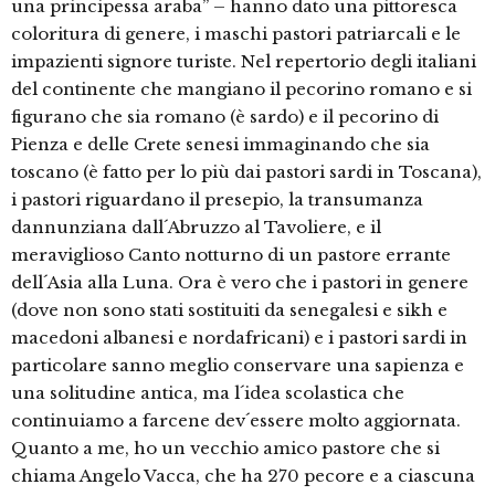
una principessa araba” – hanno dato una pittoresca
coloritura di genere, i maschi pastori patriarcali e le
impazienti signore turiste. Nel repertorio degli italiani
del continente che mangiano il pecorino romano e si
figurano che sia romano (è sardo) e il pecorino di
Pienza e delle Crete senesi immaginando che sia
toscano (è fatto per lo più dai pastori sardi in Toscana),
i pastori riguardano il presepio, la transumanza
dannunziana dall´Abruzzo al Tavoliere, e il
meraviglioso Canto notturno di un pastore errante
dell´Asia alla Luna. Ora è vero che i pastori in genere
(dove non sono stati sostituiti da senegalesi e sikh e
macedoni albanesi e nordafricani) e i pastori sardi in
particolare sanno meglio conservare una sapienza e
una solitudine antica, ma l´idea scolastica che
continuiamo a farcene dev´essere molto aggiornata.
Quanto a me, ho un vecchio amico pastore che si
chiama Angelo Vacca, che ha 270 pecore e a ciascuna