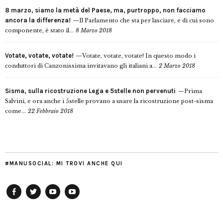
8 marzo, siamo la metà del Paese, ma, purtroppo, non facciamo
ancora la differenza!
Il Parlamento che sta per lasciare, e di cui sono
componente, è stato il...
8 Marzo 2018
Votate, votate, votate!
Votate, votate, votate! In questo modo i
conduttori di Canzonissima invitavano gli italiani a...
2 Marzo 2018
Sisma, sulla ricostruzione Lega e 5stelle non pervenuti
Prima
Salvini, e ora anche i 5stelle provano a usare la ricostruzione post-sisma
come...
22 Febbraio 2018
#MANUSOCIAL: MI TROVI ANCHE QUI
Facebook
Twitter
YouTube
YouTube
Manu
PD
Modena