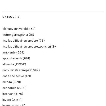
CATEGORIE
#lanuovauniversità
(52)
#strongertogether
(16)
#sullapoliticaincuicredere
(79)
#sullapoliticaincuicredere_pensieri
(9)
ambiente
(664)
appuntamenti
(681)
attualità
(13.952)
comunicati stampa
(1.062)
cose che scrivo
(171)
cultura
(2.711)
economia
(2.061)
interventi
(176)
lavoro
(2.184)
le nostre foto
(1)