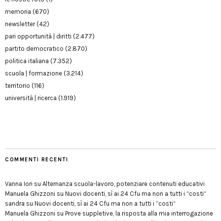
memoria
(670)
newsletter
(42)
pari opportunità | diritti
(2.477)
partito democratico
(2.870)
politica italiana
(7.352)
scuola | formazione
(3.214)
territorio
(116)
università | ricerca
(1.919)
COMMENTI RECENTI
Vanna Iori
su
Alternanza scuola-lavoro, potenziare contenuti educativi
Manuela Ghizzoni
su
Nuovi docenti, sì ai 24 Cfu ma non a tutti i “costi”
sandra
su
Nuovi docenti, sì ai 24 Cfu ma non a tutti i “costi”
Manuela Ghizzoni
su
Prove suppletive, la risposta alla mia interrogazione