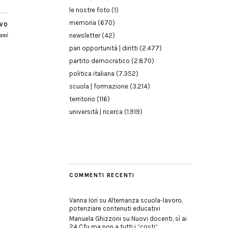
le nostre foto
(1)
memoria
(670)
IVO
iani
newsletter
(42)
pari opportunità | diritti
(2.477)
partito democratico
(2.870)
politica italiana
(7.352)
scuola | formazione
(3.214)
territorio
(116)
università | ricerca
(1.919)
COMMENTI RECENTI
Vanna Iori
su
Alternanza scuola-lavoro,
potenziare contenuti educativi
Manuela Ghizzoni
su
Nuovi docenti, sì ai
24 Cfu ma non a tutti i “costi”