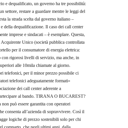
rio e dequalificato, un governo ha tre possibilità:
n settore, restare a guardare mentre le leggi del
ta la strada scelta dal governo italiano –
e della dequalificazione. Il caso dei call center
nte imprese e sindacati – è esemplare. Questa,
a Acquirente Unico (società pubblica controllata
rtello per il consumatore di energia elettrica:
 con rigorosi livelli di servizio, ma anche, in
superiori alle 10mila chiamate al giorno.
i telefonici, per il minor prezzo possibile ci
tori telefonici adeguatamente formati»
iazione dei call center aderente a
 dal partecipare al bando. TIRANA O BUCAREST?
ta non può essere garantita con operatori
e consenta all’azienda di sopravvivere. Così il
vagge logiche di prezzo sostenibili solo per chi
del comparto, che negli ultimi anni, dalla