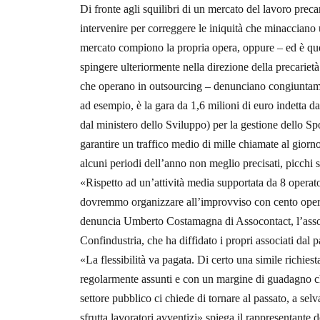
Di fronte agli squilibri di un mercato del lavoro preca
intervenire per correggere le iniquità che minacciano u
mercato compiono la propria opera, oppure – ed è ques
spingere ulteriormente nella direzione della precarietà 
che operano in outsourcing – denunciano congiuntame
ad esempio, è la gara da 1,6 milioni di euro indetta d
dal ministero dello Sviluppo) per la gestione dello Spo
garantire un traffico medio di mille chiamate al giorno
alcuni periodi dell’anno non meglio precisati, picchi 
«Rispetto ad un’attività media supportata da 8 operator
dovremmo organizzare all’improvviso con cento opera
denuncia Umberto Costamagna di Assocontact, l’assoc
Confindustria, che ha diffidato i propri associati
«La flessibilità va pagata. Di certo una simile richies
regolarmente assunti e con un margine di guadagno ch
settore pubblico ci chiede di tornare al passato, a sel
sfrutta lavoratori avventizi» spiega il rappresentante 