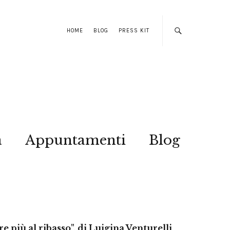
HOME
BLOG
PRESS KIT
a
Appuntamenti
Blog
e più al ribasso", di Luigina Venturelli