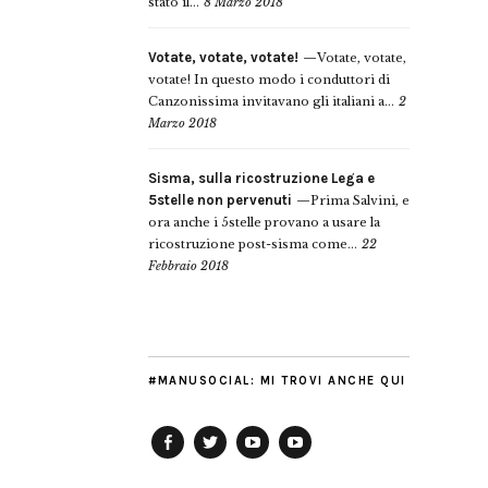
stato il...
8 Marzo 2018
Votate, votate, votate!
Votate, votate,
votate! In questo modo i conduttori di
Canzonissima invitavano gli italiani a...
2
Marzo 2018
Sisma, sulla ricostruzione Lega e
5stelle non pervenuti
Prima Salvini, e
ora anche i 5stelle provano a usare la
ricostruzione post-sisma come...
22
Febbraio 2018
#MANUSOCIAL: MI TROVI ANCHE QUI
Facebook
Twitter
YouTube
YouTube
Manu
PD