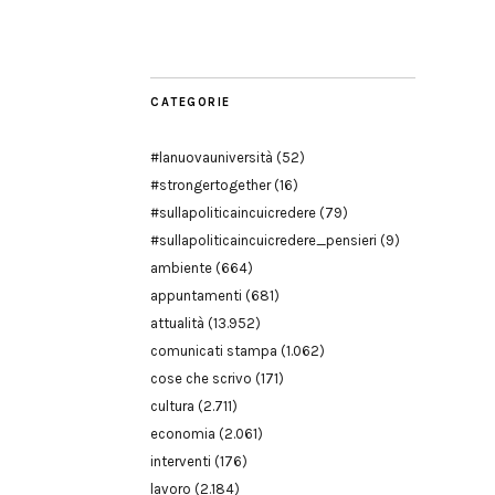
Modena
CATEGORIE
#lanuovauniversità
(52)
#strongertogether
(16)
#sullapoliticaincuicredere
(79)
#sullapoliticaincuicredere_pensieri
(9)
ambiente
(664)
appuntamenti
(681)
attualità
(13.952)
comunicati stampa
(1.062)
cose che scrivo
(171)
cultura
(2.711)
economia
(2.061)
interventi
(176)
lavoro
(2.184)