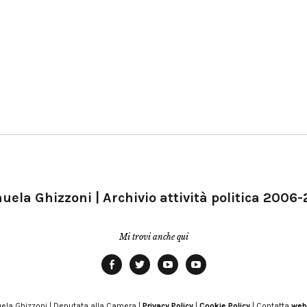
ela Ghizzoni | Archivio attività politica 2006
Mi trovi anche qui
Facebook
Twitter
YouTube
YouTube
Manu
PD
Modena
ela Ghizzoni | Deputata alla Camera |
Privacy Policy
|
Cookie Policy
| Contatta
web