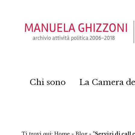
Chi sono
La Camera de
Ti trovi qui:
Home
»
Blog
»
"Servizi di call