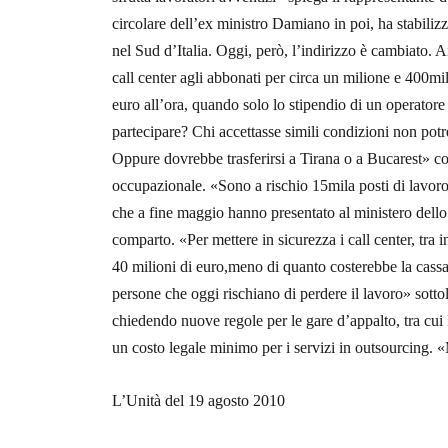
circolare dell’ex ministro Damiano in poi, ha stabiliz
nel Sud d’Italia. Oggi, però, l’indirizzo è cambiato. A
call center agli abbonati per circa un milione e 400mil
euro all’ora, quando solo lo stipendio di un operatore
partecipare? Chi accettasse simili condizioni non pot
Oppure dovrebbe trasferirsi a Tirana o a Bucarest» 
occupazionale. «Sono a rischio 15mila posti di lavoro»
che a fine maggio hanno presentato al ministero dello 
comparto. «Per mettere in sicurezza i call center, tra i
40 milioni di euro,meno di quanto costerebbe la cassa 
persone che oggi rischiano di perdere il lavoro» sott
chiedendo nuove regole per le gare d’appalto, tra cui l
un costo legale minimo per i servizi in outsourcing. 
L’Unità del 19 agosto 2010