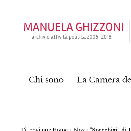
Chi sono
La Camera de
Ti trovi qui:
Home
»
Blog
»
"Sprechigi", di