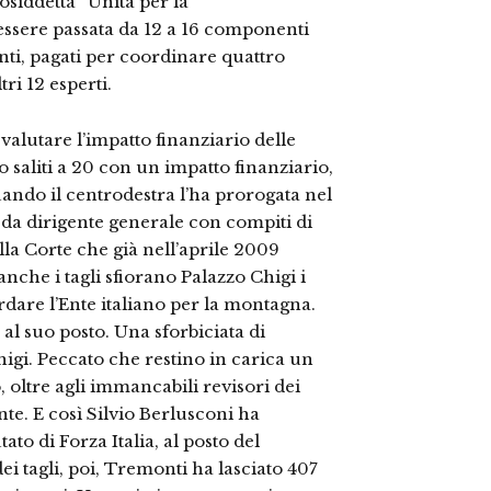
 cosiddetta “Unità per la
 essere passata da 12 a 16 componenti
nti, pagati per coordinare quattro
ri 12 esperti.
valutare l’impatto finanziario delle
o saliti a 20 con un impatto finanziario,
ando il centrodestra l’ha prorogata nel
da dirigente generale con compiti di
lla Corte che già nell’aprile 2009
 anche i tagli sfiorano Palazzo Chigi i
dare l’Ente italiano per la montagna.
l suo posto. Una sforbiciata di
higi. Peccato che restino in carica un
, oltre agli immancabili revisori dei
te. E così Silvio Berlusconi ha
 di Forza Italia, al posto del
ei tagli, poi, Tremonti ha lasciato 407