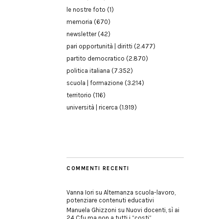
le nostre foto
(1)
memoria
(670)
newsletter
(42)
pari opportunità | diritti
(2.477)
partito democratico
(2.870)
politica italiana
(7.352)
scuola | formazione
(3.214)
territorio
(116)
università | ricerca
(1.919)
COMMENTI RECENTI
Vanna Iori
su
Alternanza scuola-lavoro,
potenziare contenuti educativi
Manuela Ghizzoni
su
Nuovi docenti, sì ai
24 Cfu ma non a tutti i “costi”