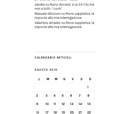
sandra
su
Nuovi docenti, sì ai 24 Cfu ma
non a tutti i “costi”
Manuela Ghizzoni
su
Prove suppletive, la
risposta alla mia interrogazione
Valentino Amadio
su
Prove suppletive, la
risposta alla mia interrogazione
CALENDARIO ARTICOLI
AGOSTO 2010
L
M
M
G
V
S
D
1
2
3
4
5
6
7
8
9
10
11
12
13
14
15
16
17
18
19
20
21
22