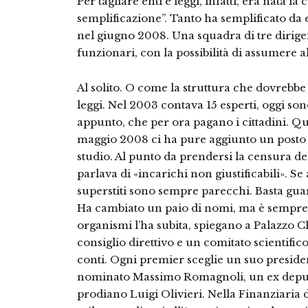
Per tagliare enti e leggi, infatti, era nata la
semplificazione”. Tanto ha semplificato da
nel giugno 2008. Una squadra di tre dirige
funzionari, con la possibilità di assumere alt
Al solito. O come la struttura che dovrebbe 
leggi. Nel 2003 contava 15 esperti, oggi son
appunto, che per ora pagano i cittadini. Qu
maggio 2008 ci ha pure aggiunto un posto 
studio. Al punto da prendersi la censura de
parlava di «incarichi non giustificabili». Se
superstiti sono sempre parecchi. Basta guar
Ha cambiato un paio di nomi, ma è sempre a
organismi l’ha subita, spiegano a Palazzo C
consiglio direttivo e un comitato scientifico
conti. Ogni premier sceglie un suo presiden
nominato Massimo Romagnoli, un ex deputato
prodiano Luigi Olivieri. Nella Finanziaria d