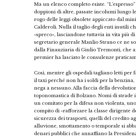
Ma un elenco completo esiste. “L’espresso” 
doppioni di altre, passate incolumi lungo l
rogo delle leggi obsolete appiccato dal min
Calderoli. Nulla il taglio degli enti inutili
«spreco», lasciandone tuttavia in vita più di
segretario generale Manlio Strano ce ne sono
dalla Finanziaria di Giulio Tremonti, che ai
premier ha lasciato le consulenze praticam
Così, mentre gli ospedali tagliano letti per 
il taxi perché non ha i soldi per la benzina
nega a nessuno. Alla faccia della devolutio
toponomastica di Bolzano. Nomi di strade in
un comitato per la difesa non violenta, uno 
compito di «rafforzare la classe dirigente de
sicurezza dei trasporti, quelli del credito 
alluvione, smottamento o temporale si abbatt
denari pubblici che annaffiano la Presidenz