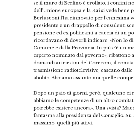
se il muro di Berlino è crollato, i confini n
dell’Unione europea e la Rai si vede bene p
Berlusconi l’ha rinnovato per l’ennesima v
presidente e un drappello di consulenti scelt
pensione ed ex politicanti a caccia di un p
ricordavano di doverli indicare: «Non lo di
Comune e dalla Provincia. In più c’è un me
esperto nominato dal governo», ribattono al
domandi ai triestini del Corecom, il comita
trasmissione radiotelevisive, cascano dalle 
abolito. Abbiamo assunto noi quelle compet
Dopo un paio di giorni, però, qualcuno ci ri
abbiamo le competenze di un altro comitat
potrebbe esistere ancora». Una svista? Mac
fantasma alla presidenza del Consiglio. Su
massimo, quelli più attivi.