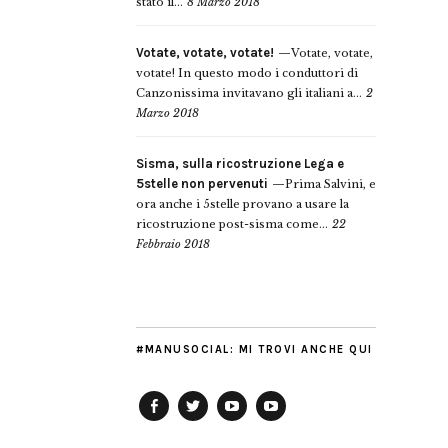
stato il...
8 Marzo 2018
Votate, votate, votate!
Votate, votate,
votate! In questo modo i conduttori di
Canzonissima invitavano gli italiani a...
2
Marzo 2018
Sisma, sulla ricostruzione Lega e
5stelle non pervenuti
Prima Salvini, e
ora anche i 5stelle provano a usare la
ricostruzione post-sisma come...
22
Febbraio 2018
#MANUSOCIAL: MI TROVI ANCHE QUI
Facebook
Twitter
YouTube
YouTube
Manu
PD