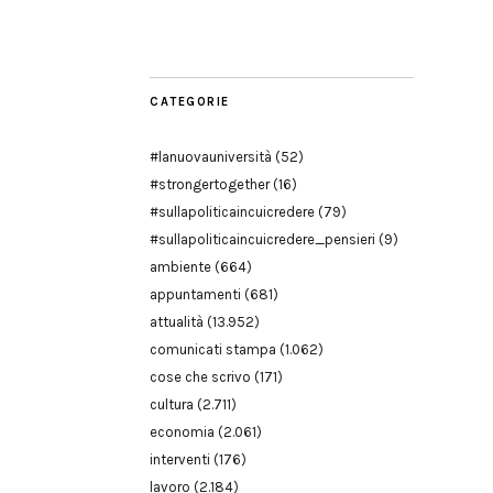
Modena
CATEGORIE
#lanuovauniversità
(52)
#strongertogether
(16)
#sullapoliticaincuicredere
(79)
#sullapoliticaincuicredere_pensieri
(9)
ambiente
(664)
appuntamenti
(681)
attualità
(13.952)
comunicati stampa
(1.062)
cose che scrivo
(171)
cultura
(2.711)
economia
(2.061)
interventi
(176)
lavoro
(2.184)