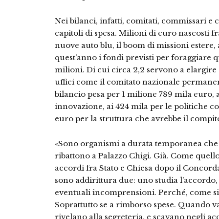
Nei bilanci, infatti, comitati, commissari e
capitoli di spesa. Milioni di euro nascosti fra
nuove auto blu, il boom di missioni estere
quest’anno i fondi previsti per foraggiare q
milioni. Di cui circa 2,2 servono a elargire
uffici come il comitato nazionale permane
bilancio pesa per 1 milione 789 mila euro, 
innovazione, ai 424 mila per le politiche c
euro per la struttura che avrebbe il compito
«Sono organismi a durata temporanea che s
ribattono a Palazzo Chigi. Già. Come quello 
accordi fra Stato e Chiesa dopo il Concordato
sono addirittura due: uno studia l’accordo, 
eventuali incomprensioni. Perché, come si 
Soprattutto se a rimborso spese. Quando va 
rivelano alla segreteria, e scavano negli acc