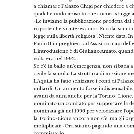
a chiamare Palazzo Chigi per chiedere a che
qualche nodo irrisolto che ancora sfugge al 
«Le inviamo la pubblicazione prodotta dal co
risposte che vi interessano». Eccola: si inti
legge sulla libertà religiosa”. Niente data.
Paolo II in preghiera ad Assisi coi capi delle
L’introduzione è di Giuliano Amato, quand’
volta era nel 1992.
Se c’è in ballo un’emergenza, non si bada a
civile fa scuola. La struttura di missione me
L’Aquila ha fatto schizzare i conti di Palazzo
miliardi. Un aumento forse indispensabile
avanti da anni anche per la Torino- Lione
nominato un comitato per supportare la del
nominata già nel 1996 per velocizzare l’oper
la Torino-Lione ancora non c’è, ma gli org
moltiplicati: «Ora stiamo pagando una co
commissario.