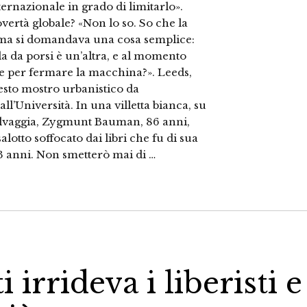
ternazionale in grado di limitarlo».
vertà globale? «Non lo so. So che la
stema si domandava una cosa semplice:
 da porsi è un’altra, e al momento
re per fermare la macchina?». Leeds,
esto mostro urbanistico da
all’Università. In una villetta bianca, su
selvaggia, Zygmunt Bauman, 86 anni,
salotto soffocato dai libri che fu di sua
3 anni. Non smetterò mai di …
rrideva i liberisti e