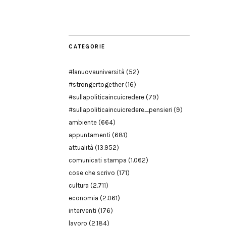
Modena
CATEGORIE
#lanuovauniversità
(52)
#strongertogether
(16)
#sullapoliticaincuicredere
(79)
#sullapoliticaincuicredere_pensieri
(9)
ambiente
(664)
appuntamenti
(681)
attualità
(13.952)
comunicati stampa
(1.062)
cose che scrivo
(171)
cultura
(2.711)
economia
(2.061)
interventi
(176)
lavoro
(2.184)