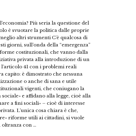
ll’economia? Più seria la questione del
olo è svuotare la politica dalle proprie
meglio altri strumenti C’è qualcosa di
sti giorni, sull’onda della “emergenza”
forme costituzionali, che vanno dalla
niziativa privata alla introduzione di un
 l’articolo 41 con i problemi reali
a capito: è dimostrato che nessuna
alizzazione o anche di sana e utile
tituzionali vigenti, che coniugano la
tà sociale» e affidano alla legge, cioè alla
are a fini sociali» – cioè di interesse
rivata. L’unica cosa chiara è che,
e» riforme utili ai cittadini, si vuole
 a oltranza con …