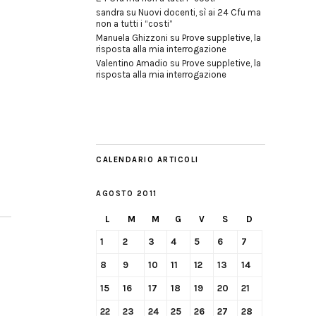
sandra
su
Nuovi docenti, sì ai 24 Cfu ma
non a tutti i “costi”
Manuela Ghizzoni
su
Prove suppletive, la
risposta alla mia interrogazione
Valentino Amadio
su
Prove suppletive, la
risposta alla mia interrogazione
CALENDARIO ARTICOLI
AGOSTO 2011
L
M
M
G
V
S
D
1
2
3
4
5
6
7
8
9
10
11
12
13
14
15
16
17
18
19
20
21
22
23
24
25
26
27
28