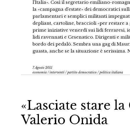
l’Italia». Così il segretario emiliano-romag
la «campagna d’estate» dei democratici sull
parlamentari e semplici militanti impegnati
depliant, cartoline, braccioli «per restare 
prime iniziative venerdì sui lidi ferraresi, i
lidi ravennati e Cesenatico. Dirigenti e mil
bordo dei pedalò. Sembra una gag di Mauriz
guasta, anche se la situazione è serissima.
7 Agosto 2011
economia
/
interventi
/
partito democratico
/
politica italiana
«Lasciate stare la
Valerio Onida