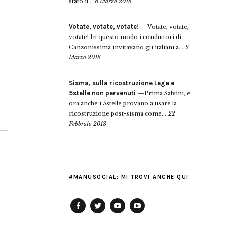
stato il...
8 Marzo 2018
Votate, votate, votate!
Votate, votate,
votate! In questo modo i conduttori di
Canzonissima invitavano gli italiani a...
2
Marzo 2018
Sisma, sulla ricostruzione Lega e
5stelle non pervenuti
Prima Salvini, e
ora anche i 5stelle provano a usare la
ricostruzione post-sisma come...
22
Febbraio 2018
#MANUSOCIAL: MI TROVI ANCHE QUI
Facebook
Twitter
YouTube
YouTube
Manu
PD