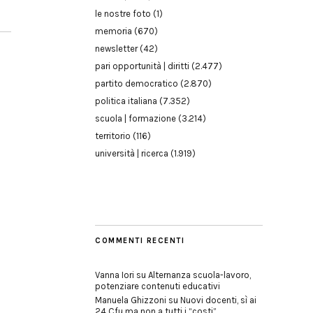
le nostre foto
(1)
memoria
(670)
newsletter
(42)
pari opportunità | diritti
(2.477)
partito democratico
(2.870)
politica italiana
(7.352)
scuola | formazione
(3.214)
territorio
(116)
università | ricerca
(1.919)
COMMENTI RECENTI
Vanna Iori
su
Alternanza scuola-lavoro,
potenziare contenuti educativi
Manuela Ghizzoni
su
Nuovi docenti, sì ai
24 Cfu ma non a tutti i “costi”