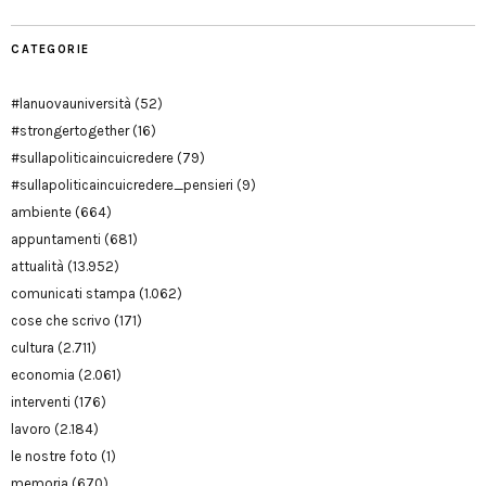
CATEGORIE
#lanuovauniversità
(52)
#strongertogether
(16)
#sullapoliticaincuicredere
(79)
#sullapoliticaincuicredere_pensieri
(9)
ambiente
(664)
appuntamenti
(681)
attualità
(13.952)
comunicati stampa
(1.062)
cose che scrivo
(171)
cultura
(2.711)
economia
(2.061)
interventi
(176)
lavoro
(2.184)
le nostre foto
(1)
memoria
(670)