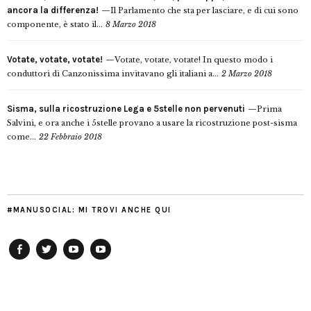
ancora la differenza!
Il Parlamento che sta per lasciare, e di cui sono
componente, è stato il...
8 Marzo 2018
Votate, votate, votate!
Votate, votate, votate! In questo modo i
conduttori di Canzonissima invitavano gli italiani a...
2 Marzo 2018
Sisma, sulla ricostruzione Lega e 5stelle non pervenuti
Prima
Salvini, e ora anche i 5stelle provano a usare la ricostruzione post-sisma
come...
22 Febbraio 2018
#MANUSOCIAL: MI TROVI ANCHE QUI
Facebook
Twitter
YouTube
YouTube
Manu
PD
Modena