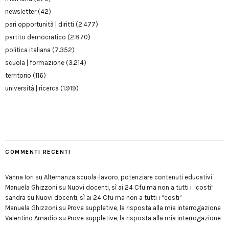
newsletter
(42)
pari opportunità | diritti
(2.477)
partito democratico
(2.870)
politica italiana
(7.352)
scuola | formazione
(3.214)
territorio
(116)
università | ricerca
(1.919)
COMMENTI RECENTI
Vanna Iori
su
Alternanza scuola-lavoro, potenziare contenuti educativi
Manuela Ghizzoni
su
Nuovi docenti, sì ai 24 Cfu ma non a tutti i “costi”
sandra
su
Nuovi docenti, sì ai 24 Cfu ma non a tutti i “costi”
Manuela Ghizzoni
su
Prove suppletive, la risposta alla mia interrogazione
Valentino Amadio
su
Prove suppletive, la risposta alla mia interrogazione