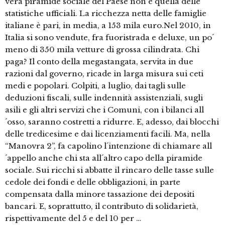
vera piramide sociale del Paese non è quella delle
statistiche ufficiali. La ricchezza netta delle famiglie
italiane è pari, in media, a 153 mila euro.Nel 2010, in
Italia si sono vendute, fra fuoristrada e deluxe, un po´
meno di 350 mila vetture di grossa cilindrata. Chi
paga? Il conto della megastangata, servita in due
razioni dal governo, ricade in larga misura sui ceti
medi e popolari. Colpiti, a luglio, dai tagli sulle
deduzioni fiscali, sulle indennità assistenziali, sugli
asili e gli altri servizi che i Comuni, con i bilanci all
´osso, saranno costretti a ridurre. E, adesso, dai blocchi
delle tredicesime e dai licenziamenti facili. Ma, nella
“Manovra 2”, fa capolino l´intenzione di chiamare all
´appello anche chi sta all´altro capo della piramide
sociale. Sui ricchi si abbatte il rincaro delle tasse sulle
cedole dei fondi e delle obbligazioni, in parte
compensata dalla minore tassazione dei depositi
bancari. E, soprattutto, il contributo di solidarietà,
rispettivamente del 5 e del 10 per …