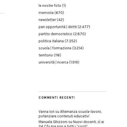
le nostre foto
(1)
memoria
(670)
newsletter
(42)
pari opportunità | diritti
(2.477)
partito democratico
(2.870)
politica italiana
(7.352)
scuola | formazione
(3.214)
territorio
(116)
università | ricerca
(1.919)
COMMENTI RECENTI
Vanna Iori
su
Alternanza scuola-lavoro,
potenziare contenuti educativi
Manuela Ghizzoni
su
Nuovi docenti, sì ai
24 Cfu ma non a tutti i “costi”