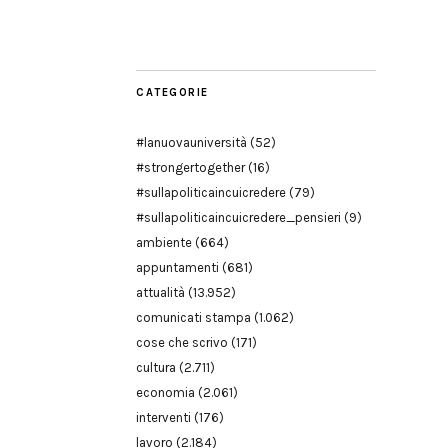
Modena
CATEGORIE
#lanuovauniversità
(52)
#strongertogether
(16)
#sullapoliticaincuicredere
(79)
#sullapoliticaincuicredere_pensieri
(9)
ambiente
(664)
appuntamenti
(681)
attualità
(13.952)
comunicati stampa
(1.062)
cose che scrivo
(171)
cultura
(2.711)
economia
(2.061)
interventi
(176)
lavoro
(2.184)