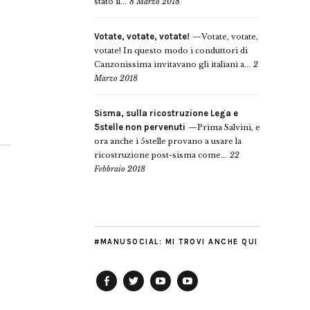
stato il...
8 Marzo 2018
Votate, votate, votate!
Votate, votate,
votate! In questo modo i conduttori di
Canzonissima invitavano gli italiani a...
2
Marzo 2018
Sisma, sulla ricostruzione Lega e
5stelle non pervenuti
Prima Salvini, e
ora anche i 5stelle provano a usare la
ricostruzione post-sisma come...
22
Febbraio 2018
#MANUSOCIAL: MI TROVI ANCHE QUI
Facebook
Twitter
YouTube
YouTube
Manu
PD