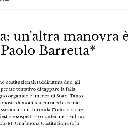
ia: un'altra manovra 
r Paolo Barretta*
e costituzionali (addirittura due: gli
sperato tentativo di tappare la falla
gno organico e un’idea di Stato. Tanto
roposta di modifica entra ed esce dai
iassunta in una formula (“tutto ciò che
 destare sospetti – o conferme – sul suo
icolo 81. Una buona Costituzione (e la