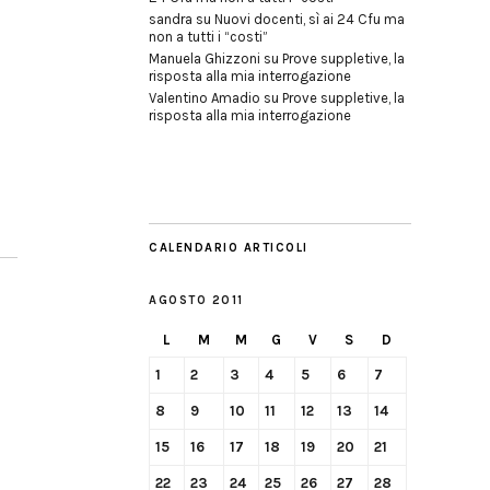
sandra
su
Nuovi docenti, sì ai 24 Cfu ma
non a tutti i “costi”
Manuela Ghizzoni
su
Prove suppletive, la
risposta alla mia interrogazione
Valentino Amadio
su
Prove suppletive, la
risposta alla mia interrogazione
CALENDARIO ARTICOLI
AGOSTO 2011
L
M
M
G
V
S
D
1
2
3
4
5
6
7
8
9
10
11
12
13
14
15
16
17
18
19
20
21
22
23
24
25
26
27
28