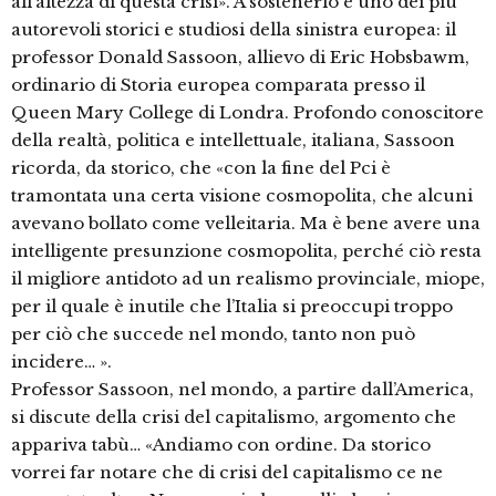
all’altezza di questa crisi».
A sostenerlo è uno dei più
autorevoli storici e studiosi della sinistra europea: il
professor Donald Sassoon, allievo di Eric Hobsbawm,
ordinario di Storia europea comparata presso il
Queen Mary College di Londra. Profondo conoscitore
della realtà, politica e intellettuale, italiana, Sassoon
ricorda, da storico, che «con la fine del Pci è
tramontata una certa visione cosmopolita, che alcuni
avevano bollato come velleitaria. Ma è bene avere una
intelligente presunzione cosmopolita, perché ciò resta
il migliore antidoto ad un realismo provinciale, miope,
per il quale è inutile che l’Italia si preoccupi troppo
per ciò che succede nel mondo, tanto non può
incidere… ».
Professor Sassoon, nel mondo, a partire dall’America,
si discute della crisi del capitalismo, argomento che
appariva tabù… «Andiamo con ordine. Da storico
vorrei far notare che di crisi del capitalismo ce ne