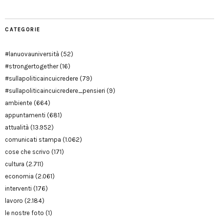
CATEGORIE
#lanuovauniversità
(52)
#strongertogether
(16)
#sullapoliticaincuicredere
(79)
#sullapoliticaincuicredere_pensieri
(9)
ambiente
(664)
appuntamenti
(681)
attualità
(13.952)
comunicati stampa
(1.062)
cose che scrivo
(171)
cultura
(2.711)
economia
(2.061)
interventi
(176)
lavoro
(2.184)
le nostre foto
(1)