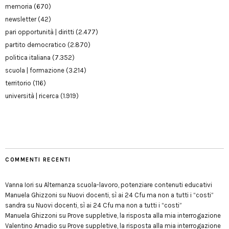
memoria
(670)
newsletter
(42)
pari opportunità | diritti
(2.477)
partito democratico
(2.870)
politica italiana
(7.352)
scuola | formazione
(3.214)
territorio
(116)
università | ricerca
(1.919)
COMMENTI RECENTI
Vanna Iori
su
Alternanza scuola-lavoro, potenziare contenuti educativi
Manuela Ghizzoni
su
Nuovi docenti, sì ai 24 Cfu ma non a tutti i “costi”
sandra
su
Nuovi docenti, sì ai 24 Cfu ma non a tutti i “costi”
Manuela Ghizzoni
su
Prove suppletive, la risposta alla mia interrogazione
Valentino Amadio
su
Prove suppletive, la risposta alla mia interrogazione