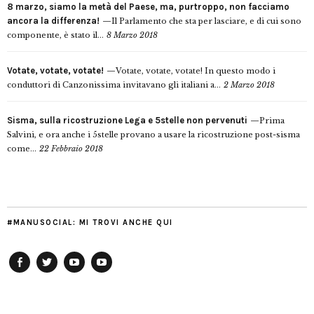
8 marzo, siamo la metà del Paese, ma, purtroppo, non facciamo
ancora la differenza!
Il Parlamento che sta per lasciare, e di cui sono
componente, è stato il...
8 Marzo 2018
Votate, votate, votate!
Votate, votate, votate! In questo modo i
conduttori di Canzonissima invitavano gli italiani a...
2 Marzo 2018
Sisma, sulla ricostruzione Lega e 5stelle non pervenuti
Prima
Salvini, e ora anche i 5stelle provano a usare la ricostruzione post-sisma
come...
22 Febbraio 2018
#MANUSOCIAL: MI TROVI ANCHE QUI
Facebook
Twitter
YouTube
YouTube
Manu
PD
Modena