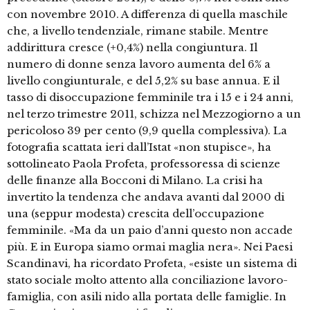
con novembre 2010. A differenza di quella maschile
che, a livello tendenziale, rimane stabile. Mentre
addirittura cresce (+0,4%) nella congiuntura. Il
numero di donne senza lavoro aumenta del 6% a
livello congiunturale, e del 5,2% su base annua. E il
tasso di disoccupazione femminile tra i 15 e i 24 anni,
nel terzo trimestre 2011, schizza nel Mezzogiorno a un
pericoloso 39 per cento (9,9 quella complessiva). La
fotografia scattata ieri dall’Istat «non stupisce», ha
sottolineato Paola Profeta, professoressa di scienze
delle finanze alla Bocconi di Milano. La crisi ha
invertito la tendenza che andava avanti dal 2000 di
una (seppur modesta) crescita dell’occupazione
femminile. «Ma da un paio d’anni questo non accade
più. E in Europa siamo ormai maglia nera». Nei Paesi
Scandinavi, ha ricordato Profeta, «esiste un sistema di
stato sociale molto attento alla conciliazione lavoro-
famiglia, con asili nido alla portata delle famiglie. In