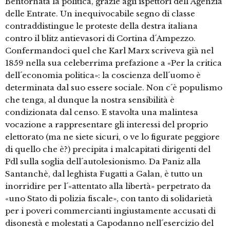
Bentornata la politica, grazie agli ispettori dell´Agenzia
delle Entrate. Un inequivocabile segno di classe
contraddistingue le proteste della destra italiana
contro il blitz antievasori di Cortina d´Ampezzo.
Confermandoci quel che Karl Marx scriveva già nel
1859 nella sua celeberrima prefazione a «Per la critica
dell´economia politica»: la coscienza dell´uomo è
determinata dal suo essere sociale. Non c´è populismo
che tenga, al dunque la nostra sensibilità è
condizionata dal censo. E stavolta una malintesa
vocazione a rappresentare gli interessi del proprio
elettorato (ma ne siete sicuri, o ve lo figurate peggiore
di quello che è?) precipita i malcapitati dirigenti del
Pdl sulla soglia dell´autolesionismo. Da Paniz alla
Santanchè, dal leghista Fugatti a Galan, è tutto un
inorridire per l´«attentato alla libertà» perpetrato da
«uno Stato di polizia fiscale», con tanto di solidarietà
per i poveri commercianti ingiustamente accusati di
disonestà e molestati a Capodanno nell´esercizio del