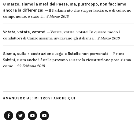
8 marzo, siamo la metà del Paese, ma, purtroppo, non facciamo
ancora la differenza!
Il Parlamento che sta per lasciare, e di cui sono
componente, è stato il...
8 Marzo 2018
Votate, votate, votate!
Votate, votate, votate! In questo modo i
conduttori di Canzonissima invitavano gli italiani a...
2 Marzo 2018
Sisma, sulla ricostruzione Lega e 5stelle non pervenuti
Prima
Salvini, e ora anche i 5stelle provano a usare la ricostruzione post-sisma
come...
22 Febbraio 2018
#MANUSOCIAL: MI TROVI ANCHE QUI
Facebook
Twitter
YouTube
YouTube
Manu
PD
Modena