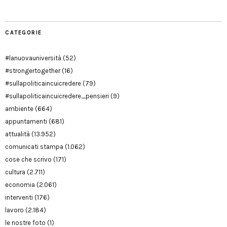
CATEGORIE
#lanuovauniversità
(52)
#strongertogether
(16)
#sullapoliticaincuicredere
(79)
#sullapoliticaincuicredere_pensieri
(9)
ambiente
(664)
appuntamenti
(681)
attualità
(13.952)
comunicati stampa
(1.062)
cose che scrivo
(171)
cultura
(2.711)
economia
(2.061)
interventi
(176)
lavoro
(2.184)
le nostre foto
(1)