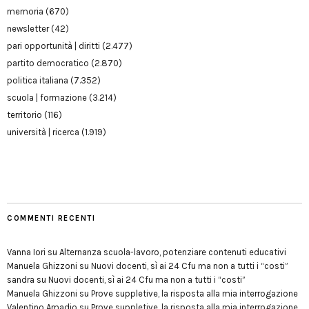
memoria
(670)
newsletter
(42)
pari opportunità | diritti
(2.477)
partito democratico
(2.870)
politica italiana
(7.352)
scuola | formazione
(3.214)
territorio
(116)
università | ricerca
(1.919)
COMMENTI RECENTI
Vanna Iori
su
Alternanza scuola-lavoro, potenziare contenuti educativi
Manuela Ghizzoni
su
Nuovi docenti, sì ai 24 Cfu ma non a tutti i “costi”
sandra
su
Nuovi docenti, sì ai 24 Cfu ma non a tutti i “costi”
Manuela Ghizzoni
su
Prove suppletive, la risposta alla mia interrogazione
Valentino Amadio
su
Prove suppletive, la risposta alla mia interrogazione