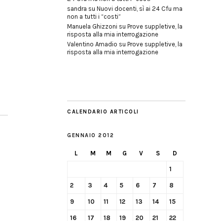
sandra
su
Nuovi docenti, sì ai 24 Cfu ma
non a tutti i “costi”
Manuela Ghizzoni
su
Prove suppletive, la
risposta alla mia interrogazione
Valentino Amadio
su
Prove suppletive, la
risposta alla mia interrogazione
CALENDARIO ARTICOLI
GENNAIO 2012
L
M
M
G
V
S
D
1
2
3
4
5
6
7
8
9
10
11
12
13
14
15
16
17
18
19
20
21
22