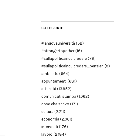
Modena
CATEGORIE
#lanuovauniversità
(52)
#strongertogether
(16)
#sullapoliticaincuicredere
(79)
#sullapoliticaincuicredere_pensieri
(9)
ambiente
(664)
appuntamenti
(681)
attualità
(13.952)
comunicati stampa
(1.062)
cose che scrivo
(171)
cultura
(2.711)
economia
(2.061)
interventi
(176)
lavoro
(2.184)