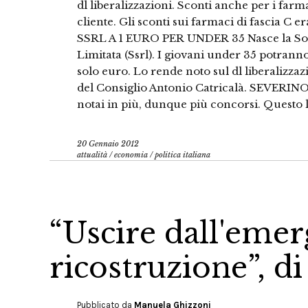
dl liberalizzazioni. Sconti anche per i farm
cliente. Gli sconti sui farmaci di fascia C
SSRL A 1 EURO PER UNDER 35 Nasce la Soci
Limitata (Ssrl). I giovani under 35 potrann
solo euro. Lo rende noto sul dl liberalizzazi
del Consiglio Antonio Catricalà. SEVERIN
notai in più, dunque più concorsi. Questo l
20 Gennaio 2012
attualità
/
economia
/
politica italiana
“Uscire dall'emer
ricostruzione”, di
Pubblicato da
Manuela Ghizzoni