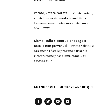
stato il...
8 Marzo 2018
Votate, votate, votate!
Votate, votate,
votate! In questo modo i conduttori di
Canzonissima invitavano gli italiani a...
2
Marzo 2018
Sisma, sulla ricostruzione Lega e
5stelle non pervenuti
Prima Salvini, e
ora anche i 5stelle provano a usare la
ricostruzione post-sisma come...
22
Febbraio 2018
#MANUSOCIAL: MI TROVI ANCHE QUI
Facebook
Twitter
YouTube
YouTube
Manu
PD