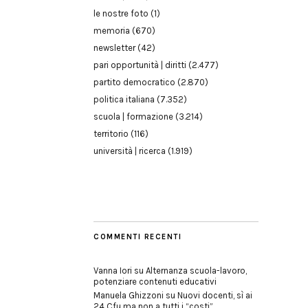
le nostre foto
(1)
memoria
(670)
newsletter
(42)
pari opportunità | diritti
(2.477)
partito democratico
(2.870)
politica italiana
(7.352)
scuola | formazione
(3.214)
territorio
(116)
università | ricerca
(1.919)
COMMENTI RECENTI
Vanna Iori
su
Alternanza scuola-lavoro,
potenziare contenuti educativi
Manuela Ghizzoni
su
Nuovi docenti, sì ai
24 Cfu ma non a tutti i “costi”