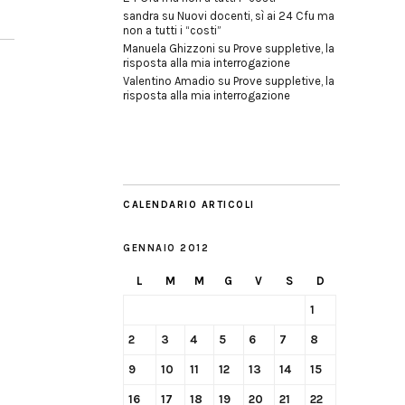
sandra
su
Nuovi docenti, sì ai 24 Cfu ma
non a tutti i “costi”
Manuela Ghizzoni
su
Prove suppletive, la
risposta alla mia interrogazione
Valentino Amadio
su
Prove suppletive, la
risposta alla mia interrogazione
CALENDARIO ARTICOLI
GENNAIO 2012
L
M
M
G
V
S
D
1
2
3
4
5
6
7
8
9
10
11
12
13
14
15
16
17
18
19
20
21
22