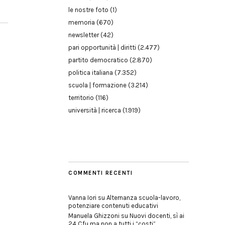
le nostre foto
(1)
memoria
(670)
newsletter
(42)
pari opportunità | diritti
(2.477)
partito democratico
(2.870)
politica italiana
(7.352)
scuola | formazione
(3.214)
territorio
(116)
università | ricerca
(1.919)
COMMENTI RECENTI
Vanna Iori
su
Alternanza scuola-lavoro,
potenziare contenuti educativi
Manuela Ghizzoni
su
Nuovi docenti, sì ai
24 Cfu ma non a tutti i “costi”