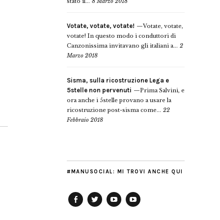
stato il...
8 Marzo 2018
Votate, votate, votate!
Votate, votate,
votate! In questo modo i conduttori di
Canzonissima invitavano gli italiani a...
2
Marzo 2018
Sisma, sulla ricostruzione Lega e
5stelle non pervenuti
Prima Salvini, e
ora anche i 5stelle provano a usare la
ricostruzione post-sisma come...
22
Febbraio 2018
#MANUSOCIAL: MI TROVI ANCHE QUI
o
Facebook
Twitter
YouTube
YouTube
Manu
PD