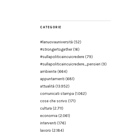
Modena
CATEGORIE
#lanuovauniversità
(52)
#strongertogether
(16)
#sullapoliticaincuicredere
(79)
#sullapoliticaincuicredere_pensieri
(9)
ambiente
(664)
appuntamenti
(681)
attualità
(13.952)
comunicati stampa
(1.062)
cose che scrivo
(171)
cultura
(2.711)
economia
(2.061)
interventi
(176)
lavoro
(2.184)