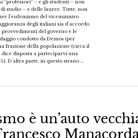
si “professori” – e gli studenti – non
di studio – e delle lauree. Tutte, non
usare l´eufemismo del viceministro
gioranza degli italiani sia d´accordo
 i provvedimenti del governo e le
sondaggio condotto da Demos (per
na frazione della popolazione (circa il
i dice disposta a parteciparvi una
. D´altra parte, in questo strano …
ismo è un’auto vecchi
 Francesco Manacord