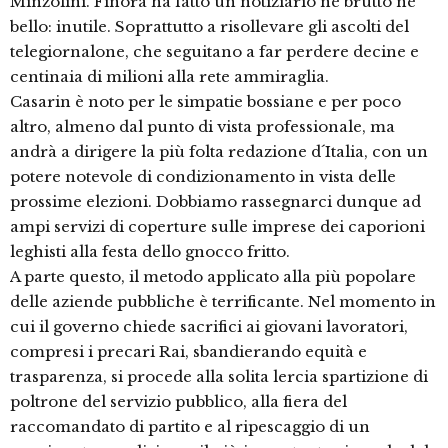
Minzolini. Finora ha fatto un notiziario né brutto né
bello: inutile. Soprattutto a risollevare gli ascolti del
telegiornalone, che seguitano a far perdere decine e
centinaia di milioni alla rete ammiraglia.
Casarin è noto per le simpatie bossiane e per poco
altro, almeno dal punto di vista professionale, ma
andrà a dirigere la più folta redazione d´Italia, con un
potere notevole di condizionamento in vista delle
prossime elezioni. Dobbiamo rassegnarci dunque ad
ampi servizi di coperture sulle imprese dei caporioni
leghisti alla festa dello gnocco fritto.
A parte questo, il metodo applicato alla più popolare
delle aziende pubbliche è terrificante. Nel momento in
cui il governo chiede sacrifici ai giovani lavoratori,
compresi i precari Rai, sbandierando equità e
trasparenza, si procede alla solita lercia spartizione di
poltrone del servizio pubblico, alla fiera del
raccomandato di partito e al ripescaggio di un