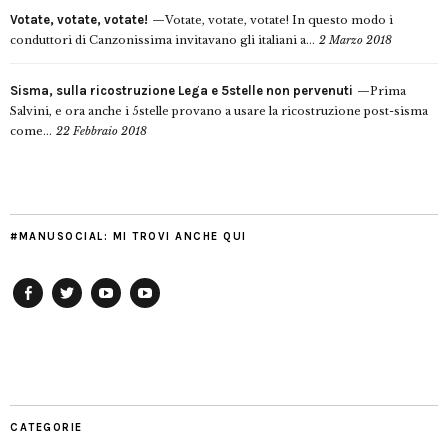
Votate, votate, votate!
Votate, votate, votate! In questo modo i
conduttori di Canzonissima invitavano gli italiani a...
2 Marzo 2018
Sisma, sulla ricostruzione Lega e 5stelle non pervenuti
Prima
Salvini, e ora anche i 5stelle provano a usare la ricostruzione post-sisma
come...
22 Febbraio 2018
#MANUSOCIAL: MI TROVI ANCHE QUI
Facebook
Twitter
YouTube
YouTube
Manu
PD
Modena
CATEGORIE