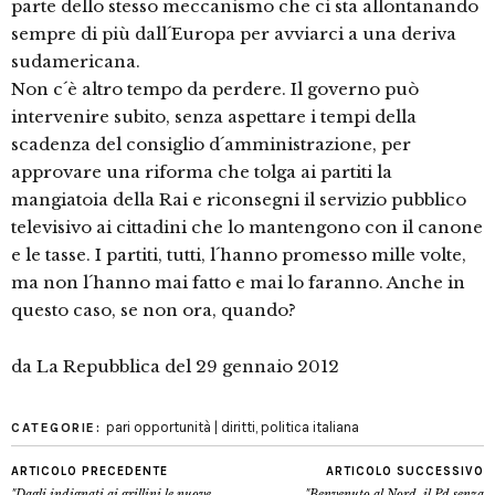
parte dello stesso meccanismo che ci sta allontanando
sempre di più dall´Europa per avviarci a una deriva
sudamericana.
Non c´è altro tempo da perdere. Il governo può
intervenire subito, senza aspettare i tempi della
scadenza del consiglio d´amministrazione, per
approvare una riforma che tolga ai partiti la
mangiatoia della Rai e riconsegni il servizio pubblico
televisivo ai cittadini che lo mantengono con il canone
e le tasse. I partiti, tutti, l´hanno promesso mille volte,
ma non l´hanno mai fatto e mai lo faranno. Anche in
questo caso, se non ora, quando?
da La Repubblica del 29 gennaio 2012
pari opportunità | diritti
,
politica italiana
CATEGORIE:
ARTICOLO PRECEDENTE
ARTICOLO SUCCESSIVO
"Dagli indignati ai grillini le nuove
"Benvenuto al Nord, il Pd senza