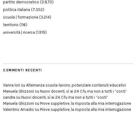
partito democratico
(2.870)
politica italiana
(7.352)
scuola | formazione
(3.214)
territorio
(116)
università | ricerca
(1.919)
COMMENTI RECENTI
Vanna Iori
su
Alternanza scuola-lavoro, potenziare contenuti educativi
Manuela Ghizzoni
su
Nuovi docenti, sì ai 24 Cfu ma non a tutti i “costi”
sandra
su
Nuovi docenti, sì ai 24 Cfu ma non a tutti i “costi”
Manuela Ghizzoni
su
Prove suppletive, la risposta alla mia interrogazione
Valentino Amadio
su
Prove suppletive, la risposta alla mia interrogazione