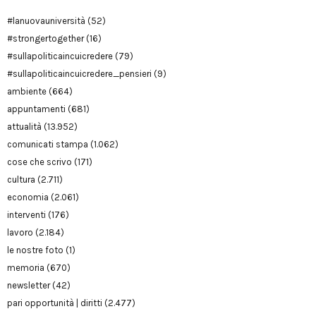
#lanuovauniversità
(52)
#strongertogether
(16)
#sullapoliticaincuicredere
(79)
#sullapoliticaincuicredere_pensieri
(9)
ambiente
(664)
appuntamenti
(681)
attualità
(13.952)
comunicati stampa
(1.062)
cose che scrivo
(171)
cultura
(2.711)
economia
(2.061)
interventi
(176)
lavoro
(2.184)
le nostre foto
(1)
memoria
(670)
newsletter
(42)
pari opportunità | diritti
(2.477)