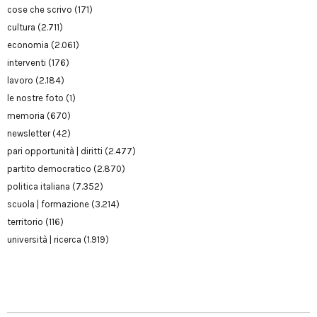
cose che scrivo
(171)
cultura
(2.711)
economia
(2.061)
interventi
(176)
lavoro
(2.184)
le nostre foto
(1)
memoria
(670)
newsletter
(42)
pari opportunità | diritti
(2.477)
partito democratico
(2.870)
politica italiana
(7.352)
scuola | formazione
(3.214)
territorio
(116)
università | ricerca
(1.919)