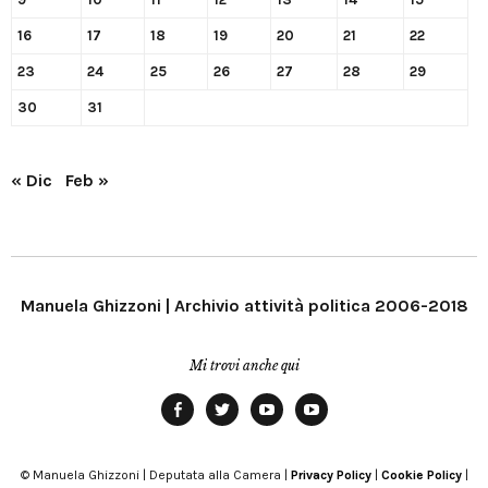
16
17
18
19
20
21
22
23
24
25
26
27
28
29
30
31
« Dic
Feb »
Manuela Ghizzoni | Archivio attività politica 2006-2018
Mi trovi anche qui
Facebook
Twitter
YouTube
YouTube
Manu
PD
Modena
© Manuela Ghizzoni | Deputata alla Camera |
Privacy Policy
|
Cookie Policy
|