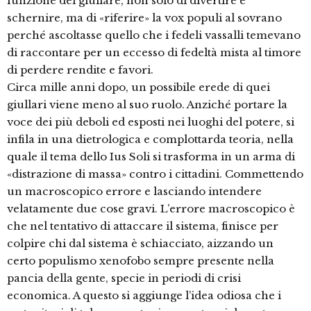
funzione del giullare, non solo di divertire e
schernire, ma di «riferire» la vox populi al sovrano
perché ascoltasse quello che i fedeli vassalli temevano
di raccontare per un eccesso di fedeltà mista al timore
di perdere rendite e favori.
Circa mille anni dopo, un possibile erede di quei
giullari viene meno al suo ruolo. Anziché portare la
voce dei più deboli ed esposti nei luoghi del potere, si
infila in una dietrologica e complottarda teoria, nella
quale il tema dello Ius Soli si trasforma in un arma di
«distrazione di massa» contro i cittadini. Commettendo
un macroscopico errore e lasciando intendere
velatamente due cose gravi. L’errore macroscopico è
che nel tentativo di attaccare il sistema, finisce per
colpire chi dal sistema è schiacciato, aizzando un
certo populismo xenofobo sempre presente nella
pancia della gente, specie in periodi di crisi
economica. A questo si aggiunge l’idea odiosa che i