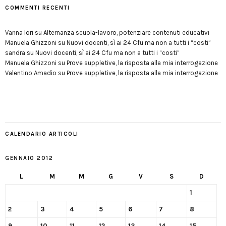
COMMENTI RECENTI
Vanna Iori
su
Alternanza scuola-lavoro, potenziare contenuti educativi
Manuela Ghizzoni
su
Nuovi docenti, sì ai 24 Cfu ma non a tutti i “costi”
sandra
su
Nuovi docenti, sì ai 24 Cfu ma non a tutti i “costi”
Manuela Ghizzoni
su
Prove suppletive, la risposta alla mia interrogazione
Valentino Amadio
su
Prove suppletive, la risposta alla mia interrogazione
CALENDARIO ARTICOLI
GENNAIO 2012
L
M
M
G
V
S
D
1
2
3
4
5
6
7
8
9
10
11
12
13
14
15