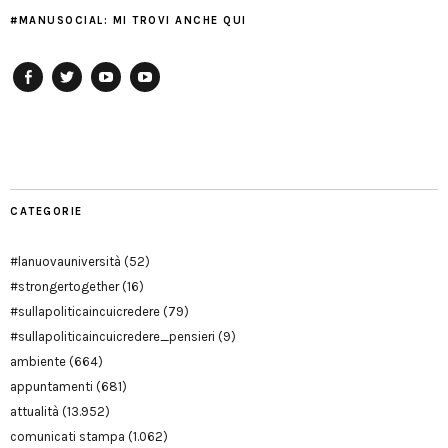
#MANUSOCIAL: MI TROVI ANCHE QUI
Facebook
Twitter
YouTube
YouTube
Manu
PD
Modena
CATEGORIE
#lanuovauniversità
(52)
#strongertogether
(16)
#sullapoliticaincuicredere
(79)
#sullapoliticaincuicredere_pensieri
(9)
ambiente
(664)
appuntamenti
(681)
attualità
(13.952)
comunicati stampa
(1.062)