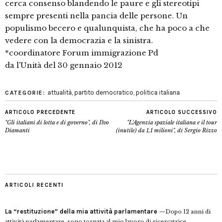
cerca consenso blandendo le paure e gli stereotipi
sempre presenti nella pancia delle persone. Un
populismo becero e qualunquista, che ha poco a che
vedere con la democrazia e la sinistra.
*coordinatore Forum immigrazione Pd
da l’Unità del 30 gennaio 2012
attualità
,
partito democratico
,
politica italiana
CATEGORIE:
ARTICOLO PRECEDENTE
ARTICOLO SUCCESSIVO
"Gli italiani di lotta e di governo", di Ilvo
"L'Agenzia spaziale italiana e il tour
Diamanti
(inutile) da 1,1 milioni", di Sergio Rizzo
ARTICOLI RECENTI
La “restituzione” della mia attività parlamentare
Dopo 12 anni di
attività parlamentare, sono tornata al mio lavoro di ricercatrice