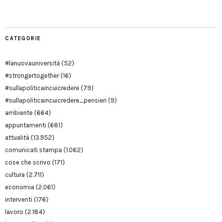
CATEGORIE
#lanuovauniversità
(52)
#strongertogether
(16)
#sullapoliticaincuicredere
(79)
#sullapoliticaincuicredere_pensieri
(9)
ambiente
(664)
appuntamenti
(681)
attualità
(13.952)
comunicati stampa
(1.062)
cose che scrivo
(171)
cultura
(2.711)
economia
(2.061)
interventi
(176)
lavoro
(2.184)