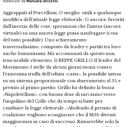
Pubblicato da
Manuela Ghizzoni
Aggrappati al Porcellum. O meglio: ostili a qualunque
modifica dell’attuale legge elettorale. O ancora: favoriti
dall’inerzia delle cose, speranzosi che l’intesa (ancora
virtuale) su una nuova legge possa naufragare (cosa
del tutto possibile). Uno schieramento
trasversalissimo, composto da leader e partiti tra loro
anche lontanissimi. Ma accomunati da questo non
trascurabile elemento. 1) BEPPE GRILLO Il leader del
Movimento 5 stelle da alcuni giorni tuona contro
l’ennesima truffa dell’odiata «casta», la possibile intesa
su un sistema proporzionale con sbarramento al 5% e
premio al primo partito. Grillo ha definito la bozza
«Napoletellum», con buona dose di sarcasmo verso
l’inquilino del Colle che da tempo si batte per
cambiare la legge elettorale. «Abolendo il premio di
coalizione vogliono scongiurare che il M5S diventi
maggioranza in caso di successo. Rimarrebbe solo la