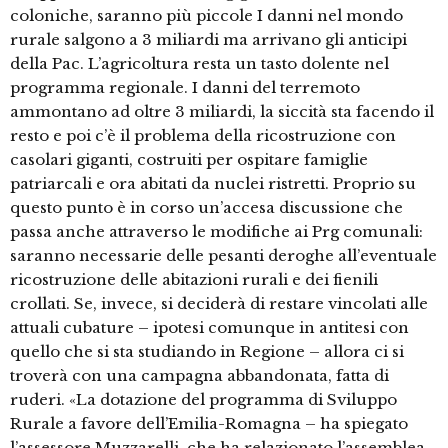
coloniche, saranno più piccole I danni nel mondo
rurale salgono a 3 miliardi ma arrivano gli anticipi
della Pac. L’agricoltura resta un tasto dolente nel
programma regionale. I danni del terremoto
ammontano ad oltre 3 miliardi, la siccità sta facendo il
resto e poi c’è il problema della ricostruzione con
casolari giganti, costruiti per ospitare famiglie
patriarcali e ora abitati da nuclei ristretti. Proprio su
questo punto è in corso un’accesa discussione che
passa anche attraverso le modifiche ai Prg comunali:
saranno necessarie delle pesanti deroghe all’eventuale
ricostruzione delle abitazioni rurali e dei fienili
crollati. Se, invece, si deciderà di restare vincolati alle
attuali cubature – ipotesi comunque in antitesi con
quello che si sta studiando in Regione – allora ci si
troverà con una campagna abbandonata, fatta di
ruderi. «La dotazione del programma di Sviluppo
Rurale a favore dell’Emilia-Romagna – ha spiegato
l’assessore Muzzarelli, che ha relazionato l’assemblea