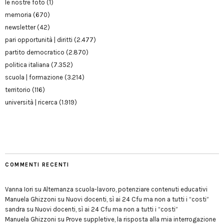
le nostre foto
(1)
memoria
(670)
newsletter
(42)
pari opportunità | diritti
(2.477)
partito democratico
(2.870)
politica italiana
(7.352)
scuola | formazione
(3.214)
territorio
(116)
università | ricerca
(1.919)
COMMENTI RECENTI
Vanna Iori
su
Alternanza scuola-lavoro, potenziare contenuti educativi
Manuela Ghizzoni
su
Nuovi docenti, sì ai 24 Cfu ma non a tutti i “costi”
sandra
su
Nuovi docenti, sì ai 24 Cfu ma non a tutti i “costi”
Manuela Ghizzoni
su
Prove suppletive, la risposta alla mia interrogazione