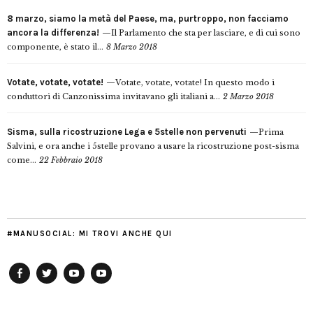
8 marzo, siamo la metà del Paese, ma, purtroppo, non facciamo
ancora la differenza!
Il Parlamento che sta per lasciare, e di cui sono
componente, è stato il...
8 Marzo 2018
Votate, votate, votate!
Votate, votate, votate! In questo modo i
conduttori di Canzonissima invitavano gli italiani a...
2 Marzo 2018
Sisma, sulla ricostruzione Lega e 5stelle non pervenuti
Prima
Salvini, e ora anche i 5stelle provano a usare la ricostruzione post-sisma
come...
22 Febbraio 2018
#MANUSOCIAL: MI TROVI ANCHE QUI
Facebook
Twitter
YouTube
YouTube
Manu
PD
Modena